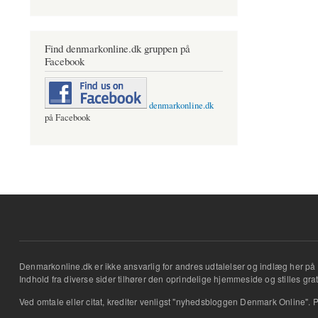
Find denmarkonline.dk gruppen på
Facebook
denmarkonline.dk
på Facebook
Denmarkonline.dk er ikke ansvarlig for andres udtalelser og indlæg her på 
Indhold fra diverse sider tilhører den oprindelige hjemmeside og stilles grati
Ved omtale eller citat, krediter venligst "nyhedsbloggen Denmark Online". P