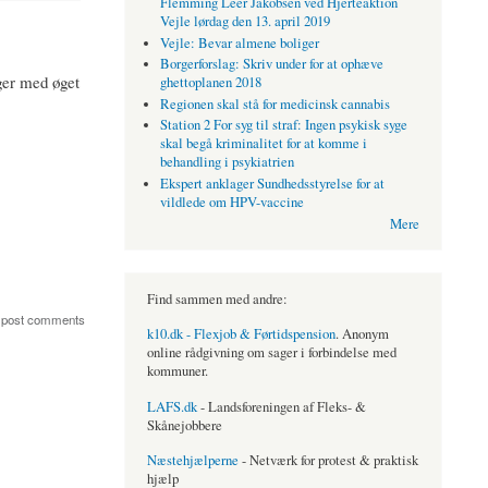
Flemming Leer Jakobsen ved Hjerteaktion
Vejle lørdag den 13. april 2019
Vejle: Bevar almene boliger
Borgerforslag: Skriv under for at ophæve
iger med øget
ghettoplanen 2018
Regionen skal stå for medicinsk cannabis
Station 2 For syg til straf: Ingen psykisk syge
skal begå kriminalitet for at komme i
behandling i psykiatrien
Ekspert anklager Sundhedsstyrelse for at
vildlede om HPV-vaccine
Mere
Find sammen med andre:
 post comments
k10.dk - Flexjob & Førtidspension
. Anonym
online rådgivning om sager i forbindelse med
kommuner.
LAFS.dk
- Landsforeningen af Fleks- &
Skånejobbere
Næstehjælperne
- Netværk for protest & praktisk
hjælp