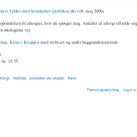
skere fyldes med kemikalier (politiken.dk)
(18. maj 2006)
oprindelsen til allergier, hvis du spørger mig. Antallet af allergi tilfælde st
en økologiske vej.
tema,
Kemi i Kroppen
med webcast og andet baggrundsmateriale
t
 kl. 13:35
Allergi
helbred
produkter der skader
Kemi
FlemmingLeer's blog
Log in
to