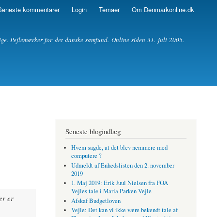
Seneste kommentarer
Login
Temaer
Om Denmarkonline.dk
ige. Pejlemærker for det danske samfund. Online siden 31. juli 2005.
Seneste blogindlæg
Hvem sagde, at det blev nemmere med
computere ?
Udmeldt af Enhedslisten den 2. november
2019
1. Maj 2019: Erik Juul Nielsen fra FOA
Vejles tale i Maria Parken Vejle
er er
Afskaf Budgetloven
Vejle: Det kan vi ikke være bekendt tale af