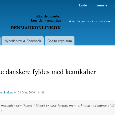
Skip to
Døde i Int. tjeneste
main
content
litik
Ikke det meste - kun det væsentl
Nyhedsbrev & Facebook
Cogito ergo sum
te danskere fyldes med kemikalier
mmingLeer
on 21 May, 2006 - 14:31
mængder kemikalier i blodet er ikke farligt, men virkningen af mange stoff