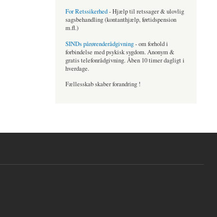
For Retssikerhed
- Hjælp til retssager & ulovlig
sagsbehandling (kontanthjælp, førtidspension
m.fl.)
SINDs pårørenderådgivning
- om forhold i
forbindelse med psykisk sygdom. Anonym &
gratis telefonrådgivning. Åben 10 timer dagligt i
hverdage.
Fællesskab skaber forandring !