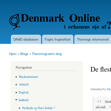
Secondary menu
Denmarkonline.dk - blognyheder om po
DAMD databasen
Foghs fingeraftryk
Thornings reformamok
Main menu
Hjem
»
Blogs
»
FlemmingLeer's blog
You are here
De fles
Navigation
Maskinrummet
Afskrift
Submitted by
Fle
English
Indhold
Små 
ukendt.
Nedtrykt og Nato Soldat ?