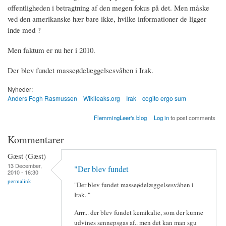
offentligheden i betragtning af den megen fokus på det. Men måske
ved den amerikanske hær bare ikke, hvilke informationer de ligger
inde med ?
Men faktum er nu her i 2010.
Der blev fundet masseødelæggelsesvåben i Irak.
Nyheder:
Anders Fogh Rasmussen
Wikileaks.org
Irak
cogito ergo sum
FlemmingLeer's blog
Log in
to post comments
Kommentarer
Gæst (Gæst)
13 December,
"Der blev fundet
2010 - 16:30
permalink
"Der blev fundet masseødelæggelsesvåben i
Irak. "
Arrr... der blev fundet kemikalie, som der kunne
udvines sennepsgas af.. men det kan man sgu