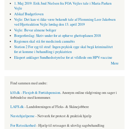
1. Maj 2019: Erik Juul Nielsen fra FOA Vejles tale i Maria Parken
Vejle
Afskaf Budgetloven
Vejle: Det kan vi ikke være bekendt tale af Flemming Leer Jakobsen
ved Hjerteaktion Vejle lørdag den 13. april 2019
Vejle: Bevar almene boliger
Borgerforslag: Skriv under for at ophæve ghettoplanen 2018
Regionen skal stå for medicinsk cannabis
Station 2 For syg til straf: Ingen psykisk syge skal begå kriminalitet
for at komme i behandling i psykiatrien
Ekspert anklager Sundhedsstyrelse for at vildlede om HPV-vaccine
Mere
Find sammen med andre:
k10.dk - Flexjob & Førtidspension
. Anonym online rådgivning om sager i
forbindelse med kommuner.
LAFS.dk
- Landsforeningen af Fleks- & Skånejobbere
Næstehjælperne
- Netværk for protest & praktisk hjælp
For Retssikerhed
- Hjælp til retssager & ulovlig sagsbehandling