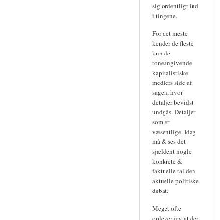
sig ordentligt ind
i tingene.
For det meste
kender de fleste
kun de
toneangivende
kapitalistiske
mediers side af
sagen, hvor
detaljer bevidst
undgås. Detaljer
som er
væsentlige. Idag
må & ses det
sjældent nogle
konkrete &
faktuelle tal den
aktuelle politiske
debat.
Meget ofte
oplever jeg at der