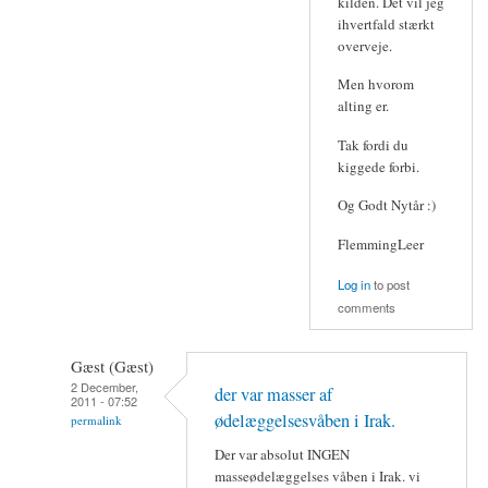
kilden. Det vil jeg
ihvertfald stærkt
overveje.
Men hvorom
alting er.
Tak fordi du
kiggede forbi.
Og Godt Nytår :)
FlemmingLeer
Log in
to post
comments
Gæst (Gæst)
2 December,
der var masser af
2011 - 07:52
ødelæggelsesvåben i Irak.
permalink
Der var absolut INGEN
masseødelæggelses våben i Irak. vi