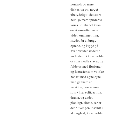
kontrol? Jo mere
diskusion om noget
ubetydeligt i det store
hele, jo mere spilder vi
vores tid klæbet foran
en skærm efter mere
viden om ingenting,
istedet for at bruge
øjnene, og kigge på
hvad værdenslederne
nu finder på for at holde
os som medie slaver, og
fylde os med ilusioner
og fantasier som vi ikke
har set med egne øjne
men gennem en
maskine, den samme
som vi ser scifi, action,
drama, og andet
planlagt, cliche, serier
der bliver genudsendt i
al evighed, for at holde