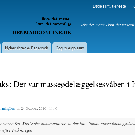
Skip to
Døde i Int. tjeneste
main
content
litik
Ikke det meste - kun det væsentl
Nyhedsbrev & Facebook
Cogito ergo sum
ks: Der var masseødelæggelsesvåben i I
mmingLeer
on 24 October, 2010 - 11:46
orterne fra WikiLeaks dokumenterer, at der blev fundet masseødelæggelse
r efter Irak-krigen