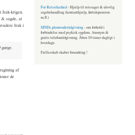
For Retssikerhed
- Hjælp til retssager & ulovlig
 Irak-krigen.
sagsbehandling (kontanthjælp, førtidspension
m.fl.)
 & sagde, at
nvadere Irak i
SINDs pårørenderådgivning
- om forhold i
forbindelse med psykisk sygdom. Anonym &
gratis telefonrådgivning. Åben 10 timer dagligt i
hverdage.
 gange.
Fællesskab skaber forandring !
ragtning af
ioner de