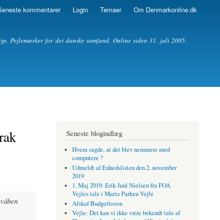
Seneste kommentarer
Login
Temaer
Om Denmarkonline.dk
ige. Pejlemærker for det danske samfund. Online siden 31. juli 2005.
rak
Seneste blogindlæg
Hvem sagde, at det blev nemmere med
computere ?
Udmeldt af Enhedslisten den 2. november
2019
1. Maj 2019: Erik Juul Nielsen fra FOA
Vejles tale i Maria Parken Vejle
svåben
Afskaf Budgetloven
Vejle: Det kan vi ikke være bekendt tale af