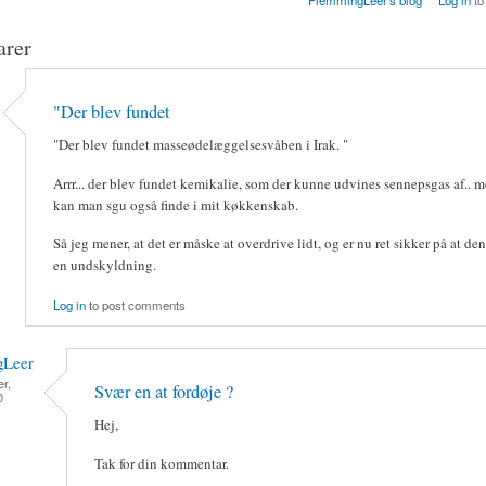
FlemmingLeer's blog
Log in
to
rer
"Der blev fundet
"Der blev fundet masseødelæggelsesvåben i Irak. "
Arrr... der blev fundet kemikalie, som der kunne udvines sennepsgas af.. m
kan man sgu også finde i mit køkkenskab.
Så jeg mener, at det er måske at overdrive lidt, og er nu ret sikker på at den
en undskyldning.
Log in
to post comments
gLeer
r,
Svær en at fordøje ?
0
Hej,
Tak for din kommentar.