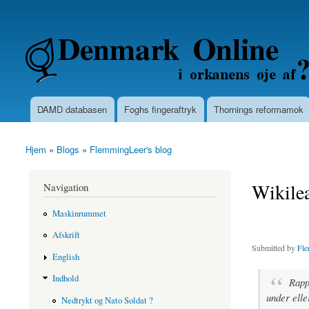
Secondary menu
Denmarkonline.dk - blognyheder om po
DAMD databasen
Foghs fingeraftryk
Thornings reformamok
Main menu
Hjem
»
Blogs
»
FlemmingLeer's blog
You are here
Wikilea
Navigation
Maskinrummet
Afskrift
Submitted by
Fle
English
Indhold
Rapp
under elle
Nedtrykt og Nato Soldat ?