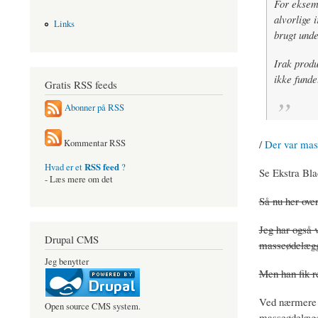
For eksemp
alvorlige 
Links
brugt unde
Irak produ
ikke funde
Gratis RSS feeds
Abonner på RSS
/
Der var mas
Kommentar RSS
RSS feed
Hvad er et
?
Se Ekstra Blad
- Læs mere om det
Så nu her over
Jeg har også 
Drupal CMS
masseødelægg
Jeg benytter
Men han fik re
Ved nærmere 
Open source CMS system.
masseødelægg