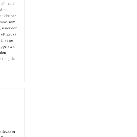
e på hvad
edie
i ikke har
samme som
 serier der
æftiget så
år vi nu
lippe væk
 den
ik, og det
.
kileaks er