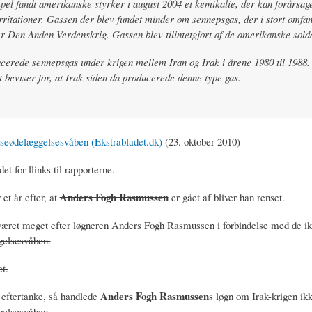
el fandt amerikanske styrker i august 2004 et kemikalie, der kan forårsag
irritationer. Gassen der blev fundet minder om sennepsgas, der i stort omfa
r Den Anden Verdenskrig. Gassen blev tilintetgjort af de amerikanske solda
cerede sennepsgas under krigen mellem Iran og Irak i årene 1980 til 1988.
t beviser for, at Irak siden da producerede denne type gas.
seødelæggelsesvåben (Ekstrabladet.dk)
(23. oktober 2010)
et for llinks til rapporterne.
Anders Fogh Rasmussen
 et år efter, at
er gået af bliver han renset.
været meget efter løgneren Anders Fogh Rasmussen i forbindelse med de i
elsesvåben.
t.
Anders Fogh Rasmussen
eftertanke, så handlede
s løgn om Irak-krigen ik
elsesvåben.