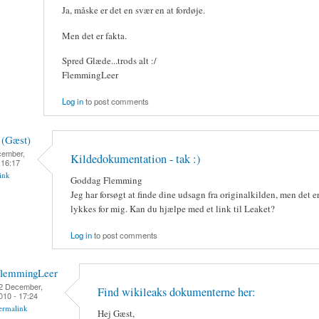
Ja, måske er det en svær en at fordøje.
Men det er fakta.
Spred Glæde...trods alt :/
FlemmingLeer
Log in
to post comments
 (Gæst)
cember,
Kildedokumentation - tak :)
 16:17
ink
Goddag Flemming
Jeg har forsøgt at finde dine udsagn fra originalkilden, men det e
lykkes for mig. Kan du hjælpe med et link til Leaket?
Log in
to post comments
lemmingLeer
2 December,
Find wikileaks dokumenterne her:
010 - 17:24
ermalink
Hej Gæst,