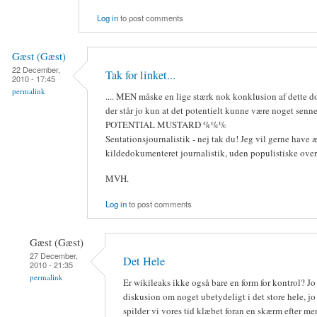
Log in
to post comments
Gæst (Gæst)
22 December,
Tak for linket...
2010 - 17:45
permalink
.... MEN måske en lige stærk nok konklusion af dette 
der står jo kun at det potentielt kunne være noget senne
POTENTIAL MUSTARD %%%
Sentationsjournalistik - nej tak du! Jeg vil gerne have 
kildedokumenteret journalistik, uden populistiske overs
MVH.
Log in
to post comments
Gæst (Gæst)
27 December,
Det Hele
2010 - 21:35
permalink
Er wikileaks ikke også bare en form for kontrol? Jo
diskusion om noget ubetydeligt i det store hele, jo
spilder vi vores tid klæbet foran en skærm efter me