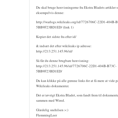
Du skal bruge henvisningerne fra Ekstra Bladets artikler 
eksempelvis denne:
http://warlogs.wikileaks.org/id/7726706C-22D1-404B-
5BB9F23BD1ED/ (link 1)
Kopier det sidste fra efter id/
& indsæt det efter wikileaks ip adresse:
http://213.251.145.96/id/
Så får du denne brugbare henvisning:
http://213.251.145.96/id/7726706C-22D1-404B-B73C-
5BB9F23BD1ED/
Du kan klikke på alle grønne links for at få mere at vide p
Wikileaks dokumenter.
Det er iøvrigt Ekstra Bladet, som fandt frem til dokument
sammen med Wired.
Glædelig snehilsen >:)
FlemmingLeer