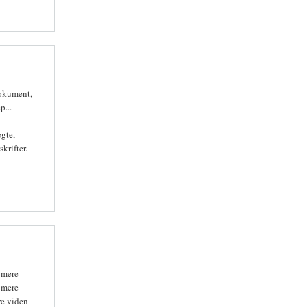
dokument,
p...
ægte,
krifter.
 mere
 mere
re viden