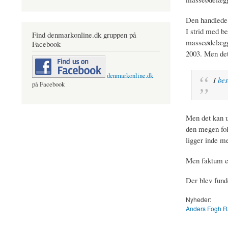
Den handlede 
I strid med b
Find denmarkonline.dk gruppen på
masseødelæg
Facebook
2003. Men det
denmarkonline.dk
I
bes
på Facebook
Men det kan u
den megen fok
ligger inde m
Men faktum er
Der blev fund
Nyheder:
Anders Fogh 