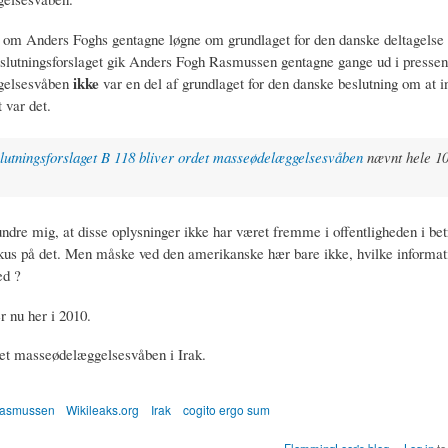
om Anders Foghs gentagne løgne om grundlaget for den danske deltagelse i
eslutningsforslaget gik Anders Fogh Rasmussen gentagne gange ud i pressen
ikke
gelsesvåben
var en del af grundlaget for den danske beslutning om at i
 var det.
lutningsforslaget B 118 bliver ordet masseødelæggelsesvåben
nævnt hele 10
ndre mig, at disse oplysninger ikke har været fremme i offentligheden i bet
us på det. Men måske ved den amerikanske hær bare ikke, hvilke informat
ed ?
 nu her i 2010.
et masseødelæggelsesvåben i Irak.
Rasmussen
Wikileaks.org
Irak
cogito ergo sum