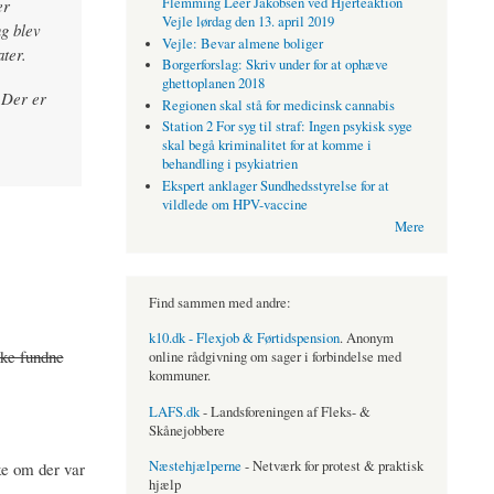
Flemming Leer Jakobsen ved Hjerteaktion
er
Vejle lørdag den 13. april 2019
ng blev
Vejle: Bevar almene boliger
ter.
Borgerforslag: Skriv under for at ophæve
ghettoplanen 2018
 Der er
Regionen skal stå for medicinsk cannabis
Station 2 For syg til straf: Ingen psykisk syge
skal begå kriminalitet for at komme i
behandling i psykiatrien
Ekspert anklager Sundhedsstyrelse for at
vildlede om HPV-vaccine
Mere
Find sammen med andre:
k10.dk - Flexjob & Førtidspension
. Anonym
kke fundne
online rådgivning om sager i forbindelse med
kommuner.
LAFS.dk
- Landsforeningen af Fleks- &
Skånejobbere
Næstehjælperne
- Netværk for protest & praktisk
ke om der var
hjælp