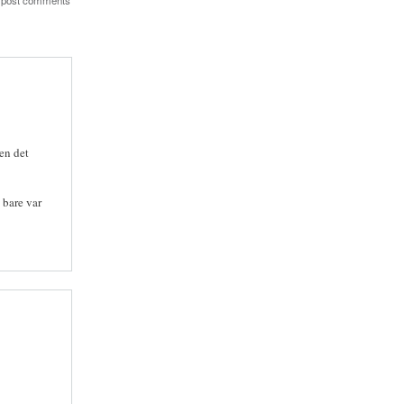
 post comments
en det
 bare var