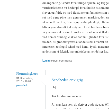
om ingenting, istedet for at bruge øjnene, og kigg
værdenslederne nu finder på for at holde os som m
slaver, og fylde os med ilusioner og fantasier som v
set med egne øjne men gennem en maskine, den 
vi ser scifi, action, drama, og andet planlagt, cliche,
bliver genudsendt i al evighed, for at holde os besk
vi glæmmer at tænke. Hvorfor er værdenen så flad n
ved den er rund og vi ikke har muligheden for at s
fra den, til grønerer græss et andet sted. Hvorfor alt
interesse i teologi? whad med kemi, fysik, matemat
andet som vi faktisk har praktiske anvendelser for..
Log in
to post comments
FlemmingLeer
31 December,
Sandheden er vigtig
2010 - 16:04
permalink
Hej.
Tak for din kommentar.
Jo, man kan som du skriver godt sige, at Wi