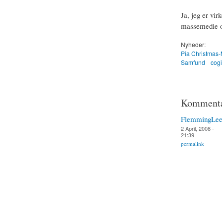
Ja, jeg er vir
massemedie og
Nyheder:
Pia Christmas-
Samfund
cog
Kommenta
FlemmingLee
2 April, 2008 -
21:39
permalink