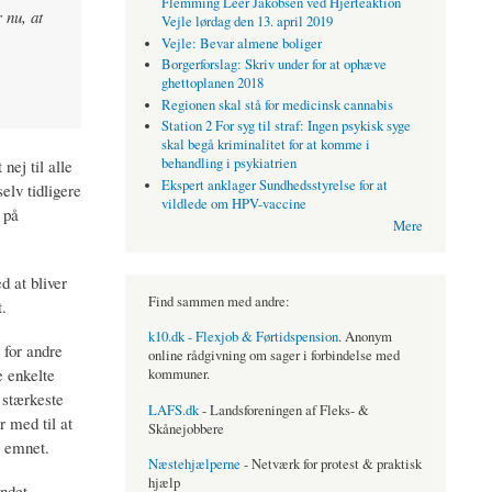
Flemming Leer Jakobsen ved Hjerteaktion
 nu, at
Vejle lørdag den 13. april 2019
Vejle: Bevar almene boliger
Borgerforslag: Skriv under for at ophæve
ghettoplanen 2018
Regionen skal stå for medicinsk cannabis
Station 2 For syg til straf: Ingen psykisk syge
skal begå kriminalitet for at komme i
behandling i psykiatrien
nej til alle
Ekspert anklager Sundhedsstyrelse for at
elv tidligere
vildlede om HPV-vaccine
 på
Mere
d at bliver
Find sammen med andre:
.
k10.dk - Flexjob & Førtidspension
. Anonym
 for andre
online rådgivning om sager i forbindelse med
e enkelte
kommuner.
 stærkeste
LAFS.dk
- Landsforeningen af Fleks- &
 med til at
Skånejobbere
a emnet.
Næstehjælperne
- Netværk for protest & praktisk
hjælp
andet