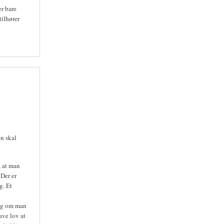
r bare
tilhører
n skal
, at man
 Der er
g. Et
llig om man
ave lov at