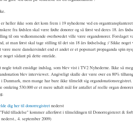
ke.
r heller ikke som det kom frem i 19 nyhederne ved en organtransplantere
nskere fra fødslen skal være fødte donorer og så først ved deres 18. års føds
illing til om vedkommende overhovedet ville være organdonorer. Forslaget va
, at man først skal tage stilling til det sin 18 års fødselsdag :/ Sikke noget
 at være mere danskersindet end et andet er et popsmart propaganda spin nysp
ke noget sådant på dette område.
gt nogle totalt ensidige indslag, som blev vist i TV2 Nyhederne. Ikke så me
gandonation blev interviewet. Angiveligt skulle der være over en 80% tilhæn
 i Danmark, men mange har bare ikke tilmeldt sig organdonationsregistret. 
e omkring 530.000 er et mere udtalt mål for antallet af reelle organ donore
g.
de dig her til donorregistret
nederst
 "Fuld tilladelse" kommer allerførst i tilmeldingen til Donorregisteret & fo
 nederst., 4. september 2009)