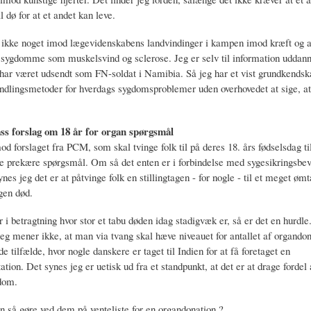
dø for at et andet kan leve.
r ikke noget imod lægevidenskabens landvindinger i kampen imod kræft og 
 sygdomme som muskelsvind og sclerose. Jeg er selv til information uddann
 har været udsendt som FN-soldat i Namibia. Så jeg har et vist grundkendska
ndlingsmetoder for hverdags sygdomsproblemer uden overhovedet at sige, at
ss forslag om 18 år for organ spørgsmål
d forslaget fra PCM, som skal tvinge folk til på deres 18. års fødselsdag til
ette prekære spørgsmål. Om så det enten er i forbindelse med sygesikringsbev
ynes jeg det er at påtvinge folk en stillingtagen - for nogle - til et meget øm
gen død.
i betragtning hvor stor et tabu døden idag stadigvæk er, så er det en hurdle.
eg mener ikke, at man via tvang skal hæve niveauet for antallet af organdon
e tilfælde, hvor nogle danskere er taget til Indien for at få foretaget en
ation. Det synes jeg er uetisk ud fra et standpunkt, at det er at drage fordel 
gdom.
 så gøre ved dem på venteliste for en organdonation ?