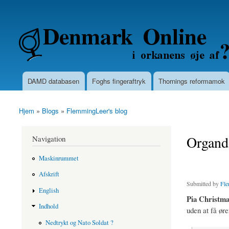
Secondary menu
Denmarkonline.dk - blognyheder om po
DAMD databasen
Foghs fingeraftryk
Thornings reformamok
Main menu
Hjem
»
Blogs
»
FlemmingLeer's blog
You are here
Orgando
Navigation
Maskinrummet
Afskrift
Submitted by
Fle
English
Pia Christma
Indhold
uden at få ør
Nedtrykt og Nato Soldat ?