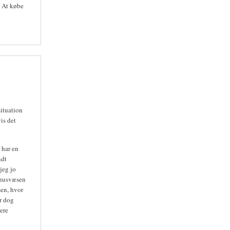
. At købe
situation
is det
 har en
ndt
jeg jo
gehusvæsen
sen, hvor
r dog
ere