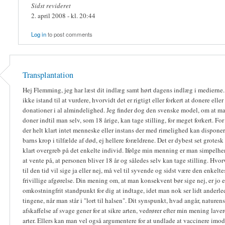
Sidst revideret
2. april 2008 - kl. 20:44
Log in
to post comments
Transplantation
Hej Flemming, jeg har læst dit indlæg samt hørt dagens indlæg i medierne. 
ikke istand til at vurdere, hvorvidt det er rigtigt eller forkert at donere ell
donationer i al almindelighed. Jeg finder dog den svenske model, om at ma
doner indtil man selv, som 18 årige, kan tage stilling, for meget forkert. For
der helt klart intet menneske eller instans der med rimelighed kan disponer
barns krop i tilfælde af død, ej hellere forældrene. Det er dybest set grotesk
klart overgreb på det enkelte individ. Ifølge min menning er man simpelhen
at vente på, at personen bliver 18 år og således selv kan tage stilling. Hvo
til den tid vil sige ja eller nej, må vel til syvende og sidst være den enkelt
frivillige afgørelse. Din mening om, at man konsekvent bør sige nej, er jo e
omkostningfrit standpunkt for dig at indtage, idet man nok ser lidt anderle
tingene, når man står i "lort til halsen". Dit synspunkt, hvad angår, naturens
afskaffelse af svage gener for at sikre arten, vedrører efter min mening lave
arter. Ellers kan man vel også argumentere for at undlade at vaccinere imod