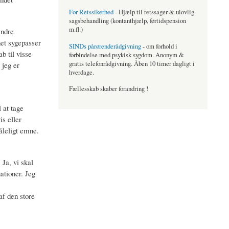
For Retssikerhed
- Hjælp til retssager & ulovlig
sagsbehandling (kontanthjælp, førtidspension
m.fl.)
andre
et sygepasser
SINDs pårørenderådgivning
- om forhold i
b til visse
forbindelse med psykisk sygdom. Anonym &
gratis telefonrådgivning. Åben 10 timer dagligt i
 jeg er
hverdage.
Fællesskab skaber forandring !
 at tage
is eller
tåleligt emne.
 Ja, vi skal
ationer. Jeg
af den store