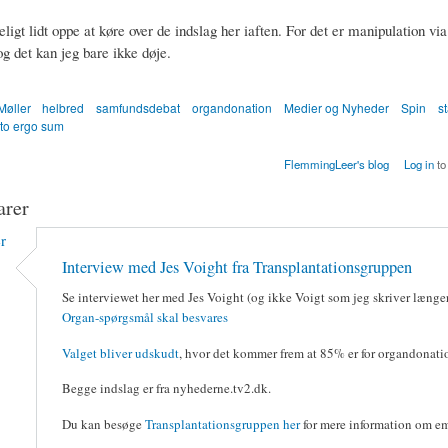
keligt lidt oppe at køre over de indslag her iaften. For det er manipulation via
 det kan jeg bare ikke døje.
Møller
helbred
samfundsdebat
organdonation
Medier og Nyheder
Spin
st
ito ergo sum
FlemmingLeer's blog
Log in
to
rer
r
Interview med Jes Voight fra Transplantationsgruppen
Se interviewet her med Jes Voight (og ikke Voigt som jeg skriver længe
Organ-spørgsmål skal besvares
Valget bliver udskudt
, hvor det kommer frem at 85% er for organdonati
Begge indslag er fra nyhederne.tv2.dk.
Du kan besøge
Transplantationsgruppen her
for mere information om em