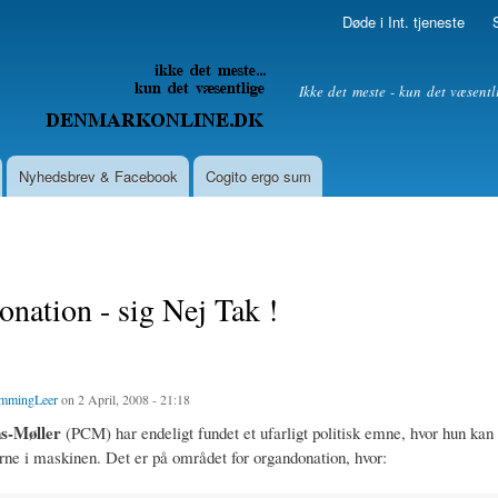
Skip to
Døde i Int. tjeneste
main
content
litik
Ikke det meste - kun det væsentl
Nyhedsbrev & Facebook
Cogito ergo sum
nation - sig Nej Tak !
mmingLeer
on 2 April, 2008 - 21:18
s-Møller
(PCM) har endeligt fundet et ufarligt politisk emne, hvor hun kan
erne i maskinen. Det er på området for organdonation, hvor: