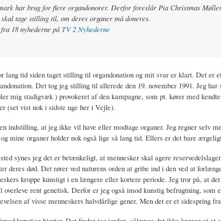
ark har brug for flere organdonorer. Derfor foreslår Pia Christmas Møller
skal tage stilling til, om deres organer må doneres.
 fra 18 nyhederne på
TV 2 Nyhederne
r lang tid siden taget stilling til organdonation og mit svar er klart. Det er et 
andonation. Det tog jeg stilling til allerede den 19. november 1991. Jeg har s
føler mig stadigvæk ) provokeret af den kampagne, som pt. kører med kendte
r (set vist nok i sidste uge her i Vejle).
en indstilling, at jeg ikke vil have eller modtage organer. Jeg regner selv me
og mine organer holder nok også lige så lang tid. Ellers er det bare ærgeligt
 sted synes jeg det er betænkeligt, at mennesker skal agere reservedelslager
r deres død. Det rører ved naturens orden at gribe ind i den ved at forlæng
kers kroppe kunstigt i en længere eller kortere periode. Jeg tror på, at det
 overleve rent genetisk. Derfor er jeg også imod kunstig befrugtning, som er
levelsen af visse menneskers halvdårlige gener. Men det er et sidespring fr
 imod kunstige hjerter. Det finder jeg iorden, sålænge det ikke kræver at et 