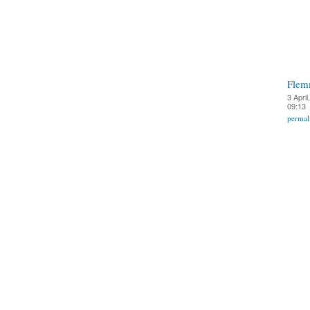
Flem
3 April
09:13
permal