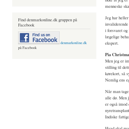
menneske skal 
Jeg har helle
Find denmarkonline.dk gruppen på
invaliderende
Facebook
i forsvaret og
lægelige beha
ekspert.
denmarkonline.dk
på Facebook
Pia Christma
Men jeg er imo
stilling til d
kørekort, så s
Nemlig ens e
Når man tager 
alle dø. Men j
er også imod d
nyretransplant
Indiske fatti
Hvad skal man