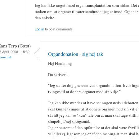
Jeg har ikke noget imod organtransplantation som sådan. Det e
tanken om, at organer tilhører samfundet jeg er imod. Organer 
den enkelte.
Log in
to post comments
ans Terp (Gæst)
5 April, 2008 - 15:32
Organdonation - sig nej tak
ermalink
Hej Flemming
Du skriver -
"Jeg sætter dog grænsen ved organdonation, hvor inge
tvinges til at donere organer mod sin vilje."
Jeg kan ikke mindes at have set nogensteds i debatten
skal kunne tvinges til at donere organer mod sin vilje.
såvidt jeg kan se "kun" tale om at man skal tage stillin
simpelt ja/nej spørgsmål.
Jeg er bestemt af den opfattelse at det skal være frivi
vil eller ej, ligesom jeg er af den mening at man skal h