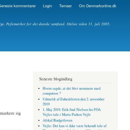
Seneste kommentarer
Login
Temaer
Om Denmarkonline.dk
ige. Pejlemærker for det danske samfund. Online siden 31. juli 2005.
Seneste blogindlæg
Hvem sagde, at det blev nemmere med
computere ?
Udmeldt af Enhedslisten den 2. november
2019
1. Maj 2019: Erik Juul Nielsen fra FOA
 markere sig
Vejles tale i Maria Parken Vejle
Afskaf Budgetloven
Vejle: Det kan vi ikke være bekendt tale af