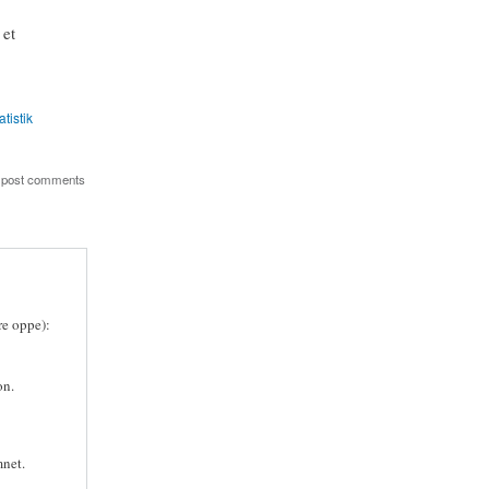
 et
atistik
 post comments
re oppe):
on.
net.