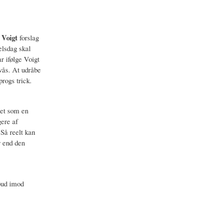
Voigt
t
forslag
elsdag skal
r ifølge Voigt
 vås. At udråbe
rogs trick.
get som en
gere af
Så reelt kan
r end den
rbud imod