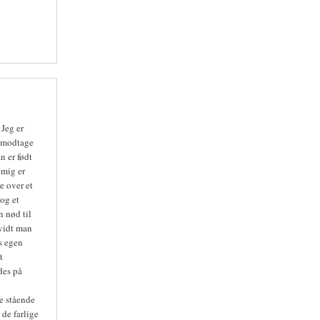
Jeg er
er modtage
n er født
 mig er
e over et
 og et
 nød til
rvidt man
es egen
t
des på
re stående
 de farlige