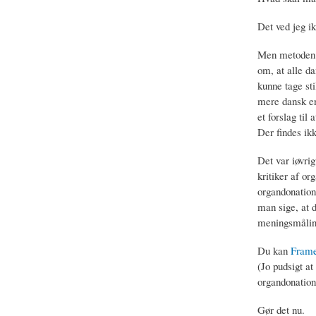
Det ved jeg ik
Men metoden e
om, at alle da
kunne tage st
mere dansk end
et forslag til
Der findes ik
Det var iøvri
kritiker af or
organdonation
man sige, at d
meningsmålin
Du kan
Framel
(Jo pudsigt at
organdonation
Gør det nu.