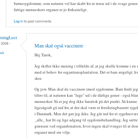
børnesygdomme, som naturen vel har skabt for at rense ud i de svage gener
fattige menneskers organer er jo forkasteligt.
Log in
to post comments
mingLeer
, 2008 -
Man skal også vaccinere
ink
Hej Tarok,
Jeg skifter ikke mening i tilfælde af, at jeg skulle komme i en 
med et behov for organtransplantation. Det er bare ærgeligt, hv
sker.
Og jow. Man skal da vaccinere imod sygdomme. Bare fordi jeg
tiltro til, at naturen kan "luge" ud i de dårlige gener - også bla
mennesker. Så er jeg dog ikke fanatisk på det punkt. Så kunne 
ligesågodt gå ind for, at der skal være et forsikringbaseret sy
i Danmark. Men det gør jeg ikke. Jeg går ind for et sygehusvæ
_alle_ har fri og lige adgang til sygdomsbehandling. Jeg sætte
grænsen ved organdonation, hvor ingen skal tvinges til at don
organer mod sin vilje.