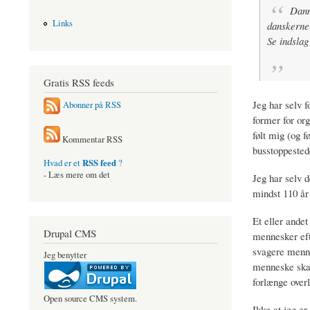
Danm
Links
danskerne 
Se indslag
Gratis RSS feeds
Jeg har selv fo
Abonner på RSS
former for org
følt mig (og 
Kommentar RSS
busstoppestede
RSS feed
Hvad er et
?
- Læs mere om det
Jeg har selv d
mindst 110 år 
Et eller andet
Drupal CMS
mennesker efte
svagere mennes
Jeg benytter
menneske skal
forlænge over
Open source CMS system.
Ikke at jeg er