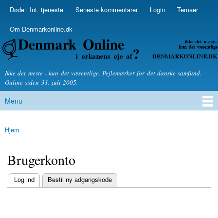
Skip to
Døde i Int. tjeneste
Seneste kommentarer
Login
Temaer
Secondary menu
main
content
Om Denmarkonline.dk
Denmarkonline.dk - blognyheder om politik
Ikke det meste - kun det væsentlige. Pejlemærker for det danske samfund.
Online siden 31. juli 2005.
Menu
Main menu
Hjem
You are here
Brugerkonto
(active tab)
Log ind
Bestil ny adgangskode
Primary tabs