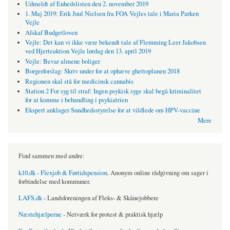
Udmeldt af Enhedslisten den 2. november 2019
1. Maj 2019: Erik Juul Nielsen fra FOA Vejles tale i Maria Parken
Vejle
Afskaf Budgetloven
Vejle: Det kan vi ikke være bekendt tale af Flemming Leer Jakobsen
ved Hjerteaktion Vejle lørdag den 13. april 2019
Vejle: Bevar almene boliger
Borgerforslag: Skriv under for at ophæve ghettoplanen 2018
Regionen skal stå for medicinsk cannabis
Station 2 For syg til straf: Ingen psykisk syge skal begå kriminalitet
for at komme i behandling i psykiatrien
Ekspert anklager Sundhedsstyrelse for at vildlede om HPV-vaccine
Mere
Find sammen med andre:
k10.dk - Flexjob & Førtidspension
. Anonym online rådgivning om sager i
forbindelse med kommuner.
LAFS.dk
- Landsforeningen af Fleks- & Skånejobbere
Næstehjælperne
- Netværk for protest & praktisk hjælp