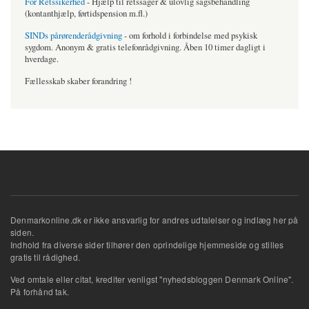
For Retssikerhed
- Hjælp til retssager & ulovlig sagsbehandling
(kontanthjælp, førtidspension m.fl.)
SINDs pårørenderådgivning
- om forhold i forbindelse med psykisk
sygdom. Anonym & gratis telefonrådgivning. Åben 10 timer dagligt i
hverdage.
Fællesskab skaber forandring !
Denmarkonline.dk er ikke ansvarlig for andres udtalelser og indlæg her på
siden.
Indhold fra diverse sider tilhører den oprindelige hjemmeside og stilles
gratis til rådighed.
Ved omtale eller citat, krediter venligst "nyhedsbloggen Denmark Online".
På forhånd tak.