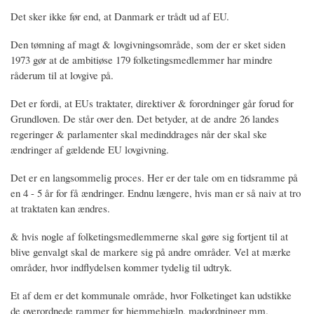
Det sker ikke før end, at Danmark er trådt ud af EU.
Den tømning af magt & lovgivningsområde, som der er sket siden
1973 gør at de ambitiøse 179 folketingsmedlemmer har mindre
råderum til at lovgive på.
Det er fordi, at EUs traktater, direktiver & forordninger går forud for
Grundloven. De står over den. Det betyder, at de andre 26 landes
regeringer & parlamenter skal medinddrages når der skal ske
ændringer af gældende EU lovgivning.
Det er en langsommelig proces. Her er der tale om en tidsramme på
en 4 - 5 år for få ændringer. Endnu længere, hvis man er så naiv at tro
at traktaten kan ændres.
& hvis nogle af folketingsmedlemmerne skal gøre sig fortjent til at
blive genvalgt skal de markere sig på andre områder. Vel at mærke
områder, hvor indflydelsen kommer tydelig til udtryk.
Et af dem er det kommunale område, hvor Folketinget kan udstikke
de overordnede rammer for hjemmehjælp, madordninger mm.