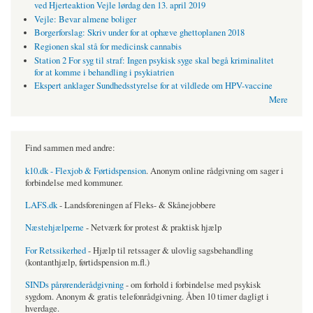
ved Hjerteaktion Vejle lørdag den 13. april 2019
Vejle: Bevar almene boliger
Borgerforslag: Skriv under for at ophæve ghettoplanen 2018
Regionen skal stå for medicinsk cannabis
Station 2 For syg til straf: Ingen psykisk syge skal begå kriminalitet
for at komme i behandling i psykiatrien
Ekspert anklager Sundhedsstyrelse for at vildlede om HPV-vaccine
Mere
Find sammen med andre:
k10.dk - Flexjob & Førtidspension
. Anonym online rådgivning om sager i
forbindelse med kommuner.
LAFS.dk
- Landsforeningen af Fleks- & Skånejobbere
Næstehjælperne
- Netværk for protest & praktisk hjælp
For Retssikerhed
- Hjælp til retssager & ulovlig sagsbehandling
(kontanthjælp, førtidspension m.fl.)
SINDs pårørenderådgivning
- om forhold i forbindelse med psykisk
sygdom. Anonym & gratis telefonrådgivning. Åben 10 timer dagligt i
hverdage.