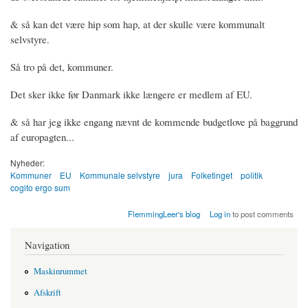
& så kan det være hip som hap, at der skulle være kommunalt
selvstyre.
Så tro på det, kommuner.
Det sker ikke før Danmark ikke længere er medlem af EU.
& så har jeg ikke engang nævnt de kommende budgetlove på baggrund
af europagten...
Nyheder:
Kommuner
EU
Kommunale selvstyre
jura
Folketinget
politik
cogito ergo sum
FlemmingLeer's blog
Log in
to post comments
Navigation
Maskinrummet
Afskrift