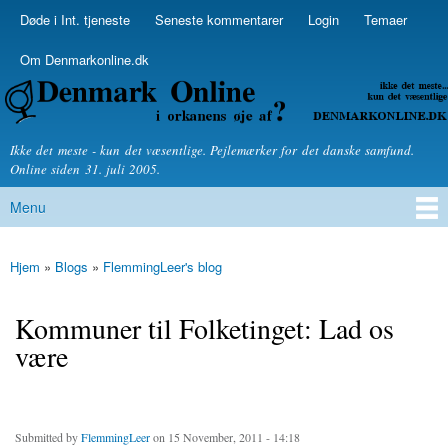
Skip to
Døde i Int. tjeneste
Seneste kommentarer
Login
Temaer
Secondary menu
main
content
Om Denmarkonline.dk
Denmarkonline.dk - blognyheder om politik
Ikke det meste - kun det væsentlige. Pejlemærker for det danske samfund.
Online siden 31. juli 2005.
Menu
Main menu
Hjem
»
Blogs
»
FlemmingLeer's blog
You are here
Kommuner til Folketinget: Lad os
være
Submitted by
FlemmingLeer
on 15 November, 2011 - 14:18