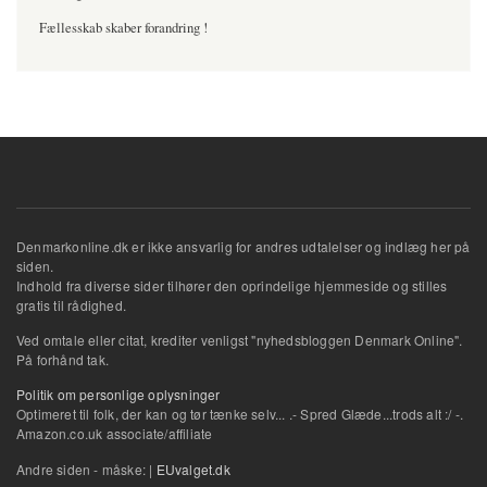
Fællesskab skaber forandring !
Denmarkonline.dk er ikke ansvarlig for andres udtalelser og indlæg her på
siden.
Indhold fra diverse sider tilhører den oprindelige hjemmeside og stilles
gratis til rådighed.
Ved omtale eller citat, krediter venligst "nyhedsbloggen Denmark Online".
På forhånd tak.
Politik om personlige oplysninger
Optimeret til folk, der kan og tør tænke selv... .- Spred Glæde...trods alt :/ -.
Amazon.co.uk associate/affiliate
Andre siden - måske: |
EUvalget.dk