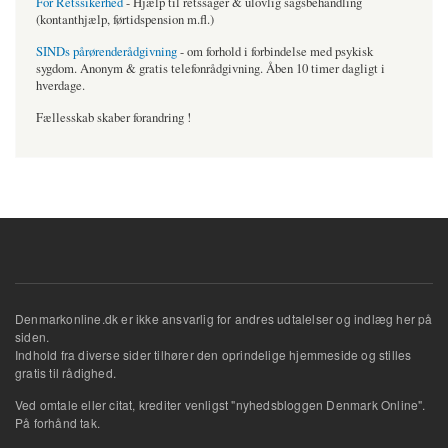
For Retssikerhed
- Hjælp til retssager & ulovlig sagsbehandling
(kontanthjælp, førtidspension m.fl.)
SINDs pårørenderådgivning
- om forhold i forbindelse med psykisk
sygdom. Anonym & gratis telefonrådgivning. Åben 10 timer dagligt i
hverdage.
Fællesskab skaber forandring !
Denmarkonline.dk er ikke ansvarlig for andres udtalelser og indlæg her på
siden.
Indhold fra diverse sider tilhører den oprindelige hjemmeside og stilles
gratis til rådighed.
Ved omtale eller citat, krediter venligst "nyhedsbloggen Denmark Online".
På forhånd tak.