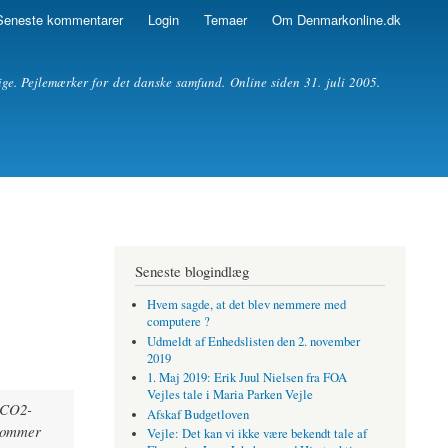
Seneste kommentarer
Login
Temaer
Om Denmarkonline.dk
ige. Pejlemærker for det danske samfund. Online siden 31. juli 2005.
Seneste blogindlæg
Hvem sagde, at det blev nemmere med
computere ?
Udmeldt af Enhedslisten den 2. november
2019
1. Maj 2019: Erik Juul Nielsen fra FOA
Vejles tale i Maria Parken Vejle
f CO2-
Afskaf Budgetloven
 kommer
Vejle: Det kan vi ikke være bekendt tale af