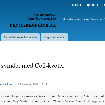
Skip to
Døde i Int. tjeneste
main
content
litik
Ikke det meste - kun det væsentl
Nyhedsbrev & Facebook
Cogito ergo sum
 svindel med Co2-kvoter
mmingLeer
on 11 December, 2009 - 12:55
europæiske politi Europol afslører, at der bliver svindlet med 90 procent a
il en værdi af 37 Mia. kroner over en 18 måneders periode. Afsløringerne