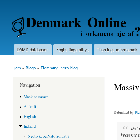
Secondary menu
Denmarkonline.dk - blognyheder om po
DAMD databasen
Foghs fingeraftryk
Thornings reformamok
Main menu
Hjem
»
Blogs
»
FlemmingLeer's blog
You are here
Massiv
Navigation
Maskinrummet
Afskrift
Submitted by
Fle
English
Indhold
Det 
kvoterne t
Nedtrykt og Nato Soldat ?