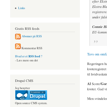
efter Ekst
Ekstra Bla
Links
registrere
under fals
Connie H
Gratis RSS feeds
EU-kommi
Abonner på RSS
Kommentar RSS
Tavs om omfat
RSS feed
Hvad er et
?
- Læs mere om det
Regeringen ha
kvoteregistret
til hvidvaskni
Drupal CMS
Al
Gor
Score/
Jeg benytter
kvoter. Gad v
Men svindelen
Open source CMS system.