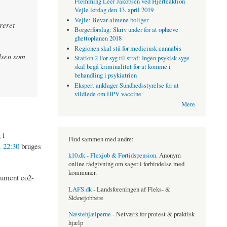
Flemming Leer Jakobsen ved Hjerteaktion
Vejle lørdag den 13. april 2019
Vejle: Bevar almene boliger
reret
Borgerforslag: Skriv under for at ophæve
ghettoplanen 2018
Regionen skal stå for medicinsk cannabis
lsen som
Station 2 For syg til straf: Ingen psykisk syge
skal begå kriminalitet for at komme i
behandling i psykiatrien
Ekspert anklager Sundhedsstyrelse for at
vildlede om HPV-vaccine
Mere
 i
Find sammen med andre:
 22:30
bruges
k10.dk - Flexjob & Førtidspension
. Anonym
online rådgivning om sager i forbindelse med
kommuner.
rument co2-
LAFS.dk
- Landsforeningen af Fleks- &
Skånejobbere
Næstehjælperne
- Netværk for protest & praktisk
hjælp