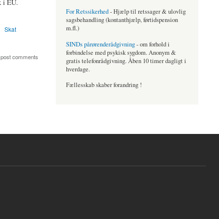
 i EU.
For Retssikerhed
- Hjælp til retssager & ulovlig
sagsbehandling (kontanthjælp, førtidspension
m.fl.)
Skat
SINDs pårørenderådgivning
- om forhold i
forbindelse med psykisk sygdom. Anonym &
 post comments
gratis telefonrådgivning. Åben 10 timer dagligt i
hverdage.
Fællesskab skaber forandring !