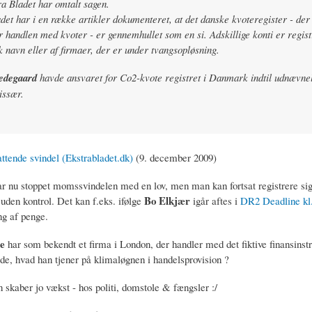
ra Bladet har omtalt sagen.
det har i en række artikler dokumenteret, at det danske kvoteregister - der
r handlen med kvoter - er gennemhullet som en si. Adskillige konti er regist
k navn eller af firmaer, der er under tvangsopløsning.
edegaard
havde ansvaret for Co2-kvote registret i Danmark indtil udnævne
ssær.
tende svindel (Ekstrabladet.dk)
(9. december 2009)
r nu stoppet momssvindelen med en lov, men man kan fortsat registrere sig
Bo Elkjær
 uden kontrol. Det kan f.eks. ifølge
igår aftes i
DR2 Deadline kl.
ng af penge.
e
har som bekendt et firma i London, der handler med det fiktive finansinst
ide, hvad han tjener på klimaløgnen i handelsprovision ?
 skaber jo vækst - hos politi, domstole & fængsler :/