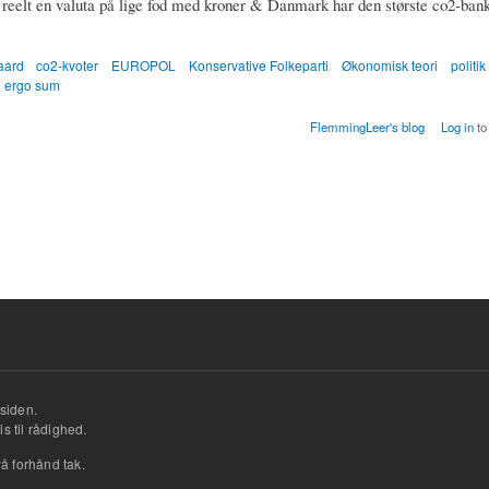
 reelt en valuta på lige fod med kroner & Danmark har den største co2-bank
aard
co2-kvoter
EUROPOL
Konservative Folkeparti
Økonomisk teori
politik
o ergo sum
FlemmingLeer's blog
Log in
to
siden.
s til rådighed.
å forhånd tak.