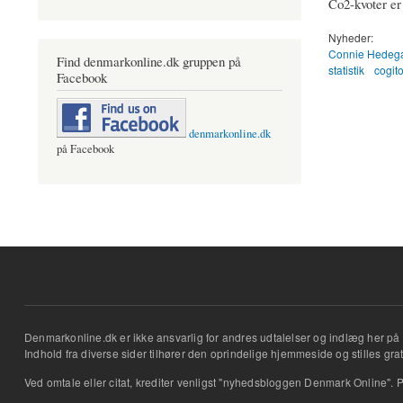
Co2-kvoter er
Nyheder:
Connie Hedeg
Find denmarkonline.dk gruppen på
statistik
cogit
Facebook
denmarkonline.dk
på Facebook
Denmarkonline.dk er ikke ansvarlig for andres udtalelser og indlæg her på 
Indhold fra diverse sider tilhører den oprindelige hjemmeside og stilles grati
Ved omtale eller citat, krediter venligst "nyhedsbloggen Denmark Online". P