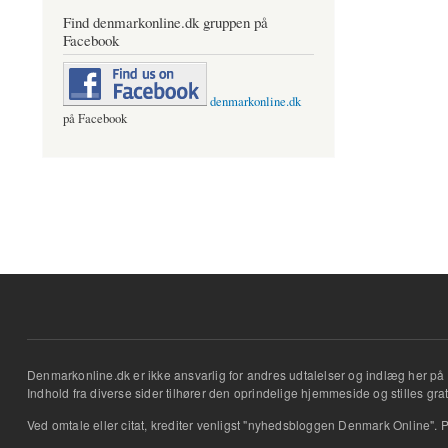
Find denmarkonline.dk gruppen på
Facebook
denmarkonline.dk
på Facebook
Denmarkonline.dk er ikke ansvarlig for andres udtalelser og indlæg her på 
Indhold fra diverse sider tilhører den oprindelige hjemmeside og stilles grati
Ved omtale eller citat, krediter venligst "nyhedsbloggen Denmark Online". P