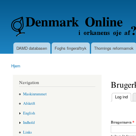
Secondary menu
Denmarkonline.dk - blognyheder om po
DAMD databasen
Foghs fingeraftryk
Thornings reformamok
Main menu
Hjem
You are here
Bruger
Navigation
Maskinrummet
(active tab)
Log ind
Primary ta
Afskrift
English
Brugernavn
*
Indhold
Links