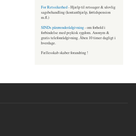
For Retssikerhed
- Hjælp til retssager & ulovlig
sagsbehandling (kontanthjælp, førtidspension
m.fl.)
SINDs pårørenderådgivning
- om forhold i
forbindelse med psykisk sygdom. Anonym &
gratis telefonrådgivning. Åben 10 timer dagligt i
hverdage.
Fællesskab skaber forandring !