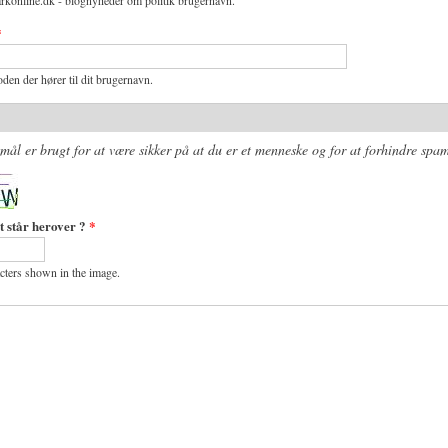
rkonline.dk - blognyheder om politik brugernavn.
*
den der hører til dit brugernavn.
mål er brugt for at være sikker på at du er et menneske og for at forhindre spam
t står herover ?
*
acters shown in the image.