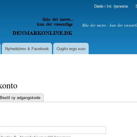
Skip to
Døde i Int. tjeneste
main
content
litik
Ikke det meste - kun det væsentl
Nyhedsbrev & Facebook
Cogito ergo sum
konto
Bestil ny adgangskode
bs