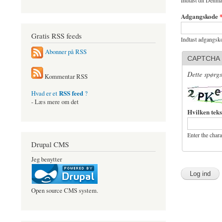
Indtast dit Denma
Adgangskode
Gratis RSS feeds
Indtast adgangsko
Abonner på RSS
CAPTCHA
Dette spørgs
Kommentar RSS
RSS feed
Hvad er et
?
- Læs mere om det
Hvilken teks
Enter the char
Drupal CMS
Jeg benytter
Open source CMS system.