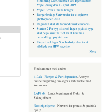
Flemming Leer Jakobsen ved Hjerteaktion
Vejle lørdag den 13. april 2019
Vejle: Bevar almene boliger
Borgerforslag: Skriv under for at ophæve
ghettoplanen 2018
Regionen skal stå for medicinsk cannabis
Station 2 For syg til straf: Ingen psykisk syge
skal begå kriminalitet for at komme i
.
behandling i psykiatrien
Ekspert anklager Sundhedsstyrelse for at
vildlede om HPV-vaccine
Mere
Find sammen med andre:
k10.dk - Flexjob & Førtidspension
. Anonym
online rådgivning om sager i forbindelse med
kommuner.
LAFS.dk
- Landsforeningen af Fleks- &
Skånejobbere
Næstehjælperne
- Netværk for protest & praktisk
hjælp