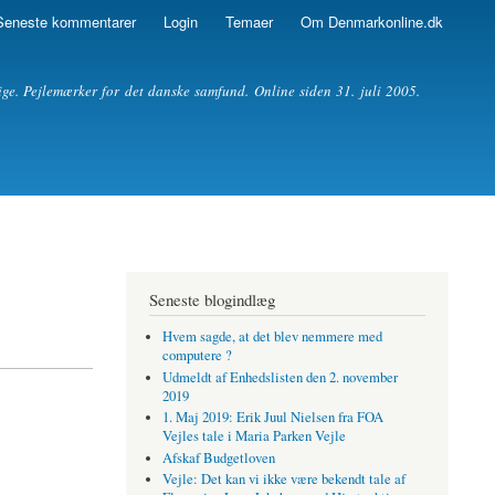
Seneste kommentarer
Login
Temaer
Om Denmarkonline.dk
ige. Pejlemærker for det danske samfund. Online siden 31. juli 2005.
Seneste blogindlæg
Hvem sagde, at det blev nemmere med
computere ?
Udmeldt af Enhedslisten den 2. november
2019
1. Maj 2019: Erik Juul Nielsen fra FOA
Vejles tale i Maria Parken Vejle
Afskaf Budgetloven
Vejle: Det kan vi ikke være bekendt tale af