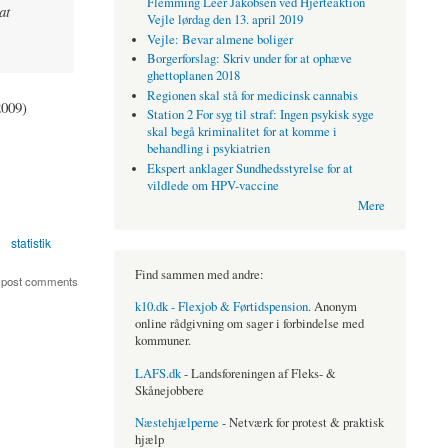
Flemming Leer Jakobsen ved Hjerteaktion
at
Vejle lørdag den 13. april 2019
Vejle: Bevar almene boliger
Borgerforslag: Skriv under for at ophæve
ghettoplanen 2018
Regionen skal stå for medicinsk cannabis
2009)
Station 2 For syg til straf: Ingen psykisk syge
skal begå kriminalitet for at komme i
behandling i psykiatrien
Ekspert anklager Sundhedsstyrelse for at
vildlede om HPV-vaccine
Mere
statistik
Find sammen med andre:
 post comments
k10.dk - Flexjob & Førtidspension
. Anonym
online rådgivning om sager i forbindelse med
kommuner.
LAFS.dk
- Landsforeningen af Fleks- &
Skånejobbere
Næstehjælperne
- Netværk for protest & praktisk
hjælp