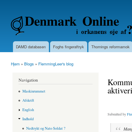
Secondary menu
Denmarkonline.dk - blognyheder om po
DAMD databasen
Foghs fingeraftryk
Thornings reformamok
Main menu
Hjem
»
Blogs
»
FlemmingLeer's blog
You are here
Kommuna
Navigation
aktiver
Maskinrummet
Afskrift
English
Submitted by
Fle
Indhold
Nedtrykt og Nato Soldat ?
Mang