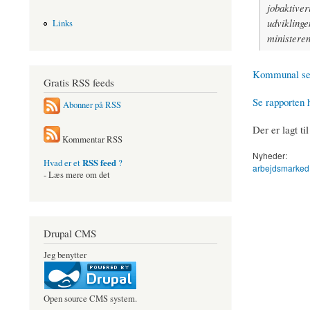
jobaktiver
udviklinge
Links
ministere
Kommunal serv
Gratis RSS feeds
Se rapporten 
Abonner på RSS
Der er lagt ti
Kommentar RSS
Nyheder:
RSS feed
Hvad er et
?
arbejdsmarked
- Læs mere om det
Drupal CMS
Jeg benytter
Open source CMS system.