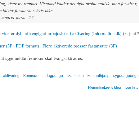
ing, viser ny rapport. Vismand kalder det dybt problematisk, men forudser, 
n bliver forstærket, hvis ikke
n ændrer kurs.
ice er dybt afhængig af arbejdsløse i aktivering (Information.dk)
(3. juni 
her (3F i PDF format)
|
Flere aktiverede presser fastansatte (3F)
l at sygemeldte fremover skal tvangsaktiveres.
aktivering
Kommuner
dagpenge
skattestop
kontanthjælp
sygedagpenge
FlemmingLeer's blog
Log in
to