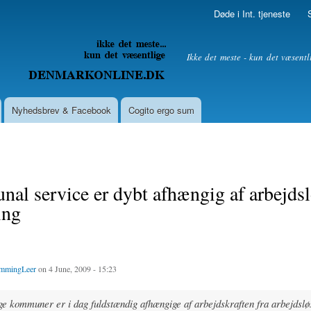
Skip to
Døde i Int. tjeneste
main
content
litik
Ikke det meste - kun det væsentl
Nyhedsbrev & Facebook
Cogito ergo sum
l service er dybt afhængig af arbejdsl
ing
mmingLeer
on 4 June, 2009 - 15:23
e kommuner er i dag fuldstændig afhængige af arbejdskraften fra arbejdslø