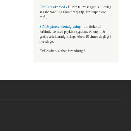
For Retssikerhed
- Hjælp til retssager & ulovlig
sagsbehandling (kontanthjælp, førtidspension
m.fl.)
SINDs pårørenderådgivning
- om forhold i
forbindelse med psykisk sygdom. Anonym &
gratis telefonrådgivning. Åben 10 timer dagligt i
hverdage.
Fællesskab skaber forandring !