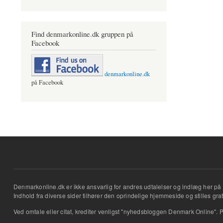
Find denmarkonline.dk gruppen på
Facebook
denmarkonline.dk
på Facebook
Denmarkonline.dk er ikke ansvarlig for andres udtalelser og indlæg her på 
Indhold fra diverse sider tilhører den oprindelige hjemmeside og stilles grati
Ved omtale eller citat, krediter venligst "nyhedsbloggen Denmark Online". P