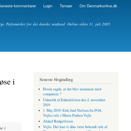
Seneste kommentarer
Login
Temaer
Om Denmarkonline.dk
ige. Pejlemærker for det danske samfund. Online siden 31. juli 2005.
øse i
Seneste blogindlæg
Hvem sagde, at det blev nemmere med
computere ?
Udmeldt af Enhedslisten den 2. november
2019
1. Maj 2019: Erik Juul Nielsen fra FOA
Vejles tale i Maria Parken Vejle
Afskaf Budgetloven
Vejle: Det kan vi ikke være bekendt tale af
se i