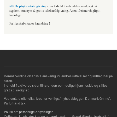
SINDs pårørenderådgivning
- om forhold i forbindelse med psykisk
sygdom. Anonym & gratis telefonrådgivning. Åben 10 timer dagligt i
hverdage.
Fællesskab skaber forandring !
Denmarkonline.dk er ikke ansvarlig for andres udtalelser og indlæg her på
siden.
Indhold fra diverse sider tilhører den oprindelige hjemmeside og stilles
gratis til rådighed.
Ved omtale eller citat, krediter venligst "nyhedsbloggen Denmark Online".
På forhånd tak.
Politik om personlige oplysninger
Optimeret til folk, der kan og tør tænke selv... .- Spred Glæde...trods alt :/ -.