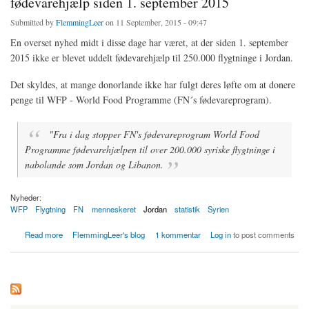
fødevarehjælp siden 1. september 2015
Submitted by
FlemmingLeer
on 11 September, 2015 - 09:47
En overset nyhed midt i disse dage har været, at der siden 1. september
2015 ikke er blevet uddelt fødevarehjælp til 250.000 flygtninge i Jordan.
Det skyldes, at mange donorlande ikke har fulgt deres løfte om at donere
penge til WFP - World Food Programme (FN´s fødevareprogram).
"Fra i dag stopper FN's fødevareprogram World Food
Programme fødevarehjælpen til over 200.000 syriske flygtninge i
nabolande som Jordan og Libanon.
Nyheder:
WFP
Flygtning
FN
menneskeret
Jordan
statistik
Syrien
about 250.000 flygtninge i Jordan har ikke modtaget fødevarehjælp siden 1. september
Read more
FlemmingLeer's blog
1 kommentar
Log in
to post comments
2015