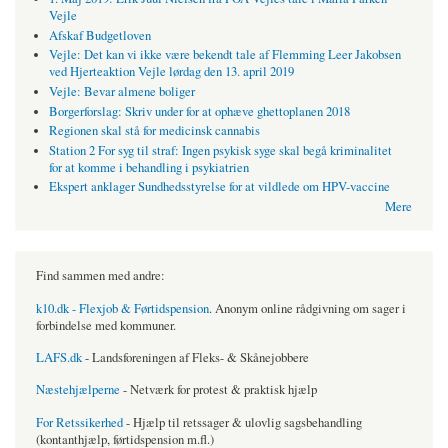
Vejle
Afskaf Budgetloven
Vejle: Det kan vi ikke være bekendt tale af Flemming Leer Jakobsen
ved Hjerteaktion Vejle lørdag den 13. april 2019
Vejle: Bevar almene boliger
Borgerforslag: Skriv under for at ophæve ghettoplanen 2018
Regionen skal stå for medicinsk cannabis
Station 2 For syg til straf: Ingen psykisk syge skal begå kriminalitet
for at komme i behandling i psykiatrien
Ekspert anklager Sundhedsstyrelse for at vildlede om HPV-vaccine
Mere
Find sammen med andre:
k10.dk - Flexjob & Førtidspension
. Anonym online rådgivning om sager i
forbindelse med kommuner.
LAFS.dk
- Landsforeningen af Fleks- & Skånejobbere
Næstehjælperne
- Netværk for protest & praktisk hjælp
For Retssikerhed
- Hjælp til retssager & ulovlig sagsbehandling
(kontanthjælp, førtidspension m.fl.)