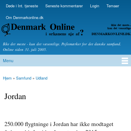
Skip to
Døde i Int. tjeneste
Seneste kommentarer
Login
Temaer
Secondary menu
main
content
Om Denmarkonline.dk
Denmarkonline.dk - blognyheder om politik
Ikke det meste - kun det væsentlige. Pejlemærker for det danske samfund.
Online siden 31. juli 2005.
Menu
Main menu
Hjem
»
Samfund
»
Udland
You are here
Jordan
250.000 flygtninge i Jordan har ikke modtaget