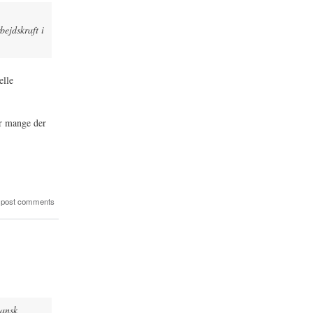
bejdskraft i
elle
or mange der
 post comments
Dansk