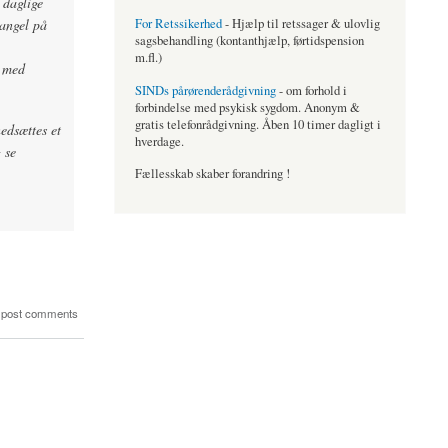
 daglige
angel på
For Retssikerhed
- Hjælp til retssager & ulovlig
sagsbehandling (kontanthjælp, førtidspension
m.fl.)
e med
SINDs pårørenderådgivning
- om forhold i
forbindelse med psykisk sygdom. Anonym &
gratis telefonrådgivning. Åben 10 timer dagligt i
nedsættes et
hverdage.
 se
Fællesskab skaber forandring !
 post comments