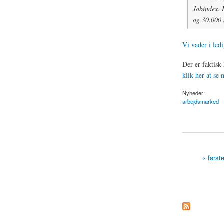
Jobindex. D
og 30.000 
Vi vader i led
Der er faktisk
klik her at se
Nyheder:
arbejdsmarked
about Vi vader i led
« først
Sider