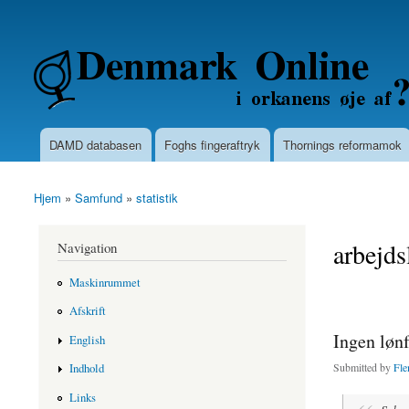
Secondary menu
Denmarkonline.dk - blognyheder om po
DAMD databasen
Foghs fingeraftryk
Thornings reformamok
Main menu
Hjem
»
Samfund
»
statistik
You are here
arbejds
Navigation
Maskinrummet
Afskrift
Ingen lønf
English
Submitted by
Fle
Indhold
Links