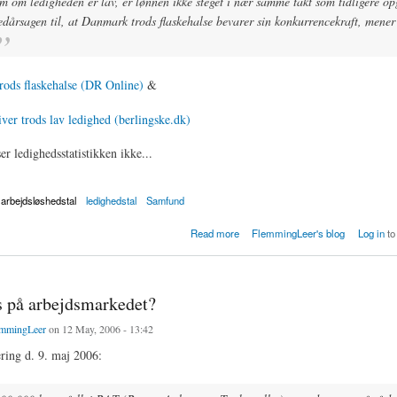
m om ledigheden er lav, er lønnen ikke steget i nær samme takt som tidligere op
edårsagen til, at Danmark trods flaskehalse bevarer sin konkurrencekraft, mene
trods flaskehalse (DR Online)
&
ver trods lav ledighed (berlingske.dk)
er ledighedsstatistikken ikke...
arbejdsløshedstal
ledighedstal
Samfund
trods flaskehalse
Read more
FlemmingLeer's blog
Log in
to
s på arbejdsmarkedet?
mmingLeer
on 12 May, 2006 - 13:42
ring d. 9. maj 2006: