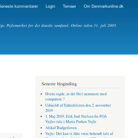
Seneste kommentarer
Login
Temaer
Om Denmarkonline.dk
ige. Pejlemærker for det danske samfund. Online siden 31. juli 2005.
Seneste blogindlæg
Hvem sagde, at det blev nemmere med
computere ?
Udmeldt af Enhedslisten den 2. november
2019
1. Maj 2019: Erik Juul Nielsen fra FOA
Vejles tale i Maria Parken Vejle
Afskaf Budgetloven
Vejle: Det kan vi ikke være bekendt tale af