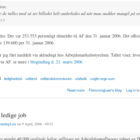
ien;
e de tælles med så ser billedet helt anderledes ud når man snakker mangel på ar
des. Der var 253.553 personligt tilmeldte til AF den 31. januar 2006. Det offici
ar 139.600 per 31. januar 2006.
 jeg fået meddelt via aktindsigt hos Arbejdsmarkedsstyrelsen. Tallet viser, hv
via AF. se mere i
blogindlæg d. 21. marts 2006
l
ledighedstal
velfærd
velfærdskommission
statistik
cogito ergo sum
istik og Kejserens nye klæder
Read more
FlemmingLeer's blog
Log in
to
 ledige job
mmingLeer
on 9 April, 2006 - 09:51
er mindst 40.000 opslåede ledige stillinger på Arbejdsformidlingens jobnet og 