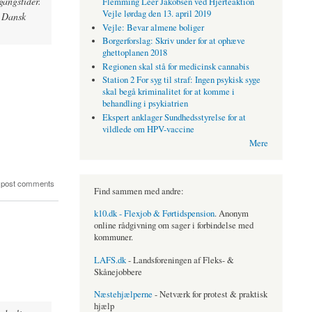
gangstider.
Flemming Leer Jakobsen ved Hjerteaktion
Vejle lørdag den 13. april 2019
r Dansk
Vejle: Bevar almene boliger
Borgerforslag: Skriv under for at ophæve
ghettoplanen 2018
Regionen skal stå for medicinsk cannabis
Station 2 For syg til straf: Ingen psykisk syge
skal begå kriminalitet for at komme i
behandling i psykiatrien
Ekspert anklager Sundhedsstyrelse for at
vildlede om HPV-vaccine
Mere
 post comments
Find sammen med andre:
k10.dk - Flexjob & Førtidspension
. Anonym
online rådgivning om sager i forbindelse med
kommuner.
LAFS.dk
- Landsforeningen af Fleks- &
Skånejobbere
Næstehjælperne
- Netværk for protest & praktisk
hjælp