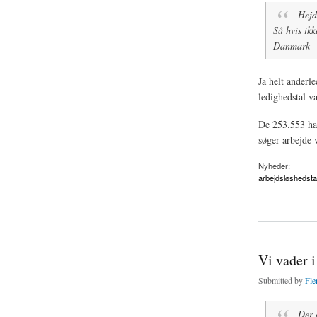
Hejd
Så hvis ikk
Danmark
Ja helt anderle
ledighedstal v
De 253.553 har
søger arbejde 
Nyheder:
arbejdsløshedsta
about Ledighedsstat
Vi vader i
Submitted by
Fle
Der 