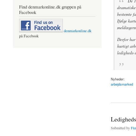
De 1
Find denmarkonline.dk gruppen på
dramatiske
Facebook
bestemte fa
Ifølge kart
meldingern
denmarkonline.dk
på Facebook
Derfor har 
hurtigt arb
ledigheds-s
Nyheder:
arbejdsmarked
about Flaskehals p
Ledigheds
Submitted by
Fle