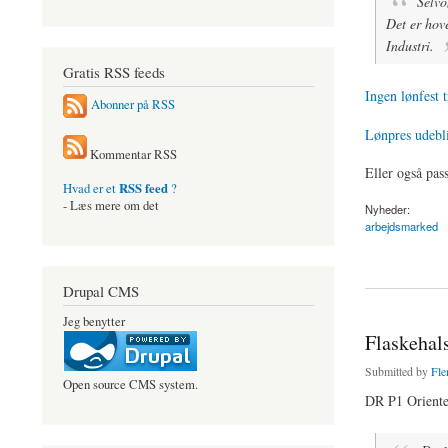
Selvo
Det er hov
Industri.
Gratis RSS feeds
Ingen lønfest 
Abonner på RSS
Lønpres udebli
Kommentar RSS
Eller også pass
RSS feed
Hvad er et
?
- Læs mere om det
Nyheder:
arbejdsmarked
about Ingen lønfest 
Drupal CMS
Jeg benytter
Flaskehal
Submitted by
Fle
Open source CMS system.
DR P1 Oriente