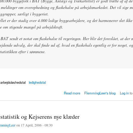
00.000 byggefolk i BAT (Bygge, Anlægs og Trækartellet) er godt trætte af af de
 meldinger om overophedning og flaskehalse på arbejdsmarkedet. Det vil sige m
ggrupper, særligt i byggeriet.
ellet er der stadig over 4.000 ledige byggearbejdere, og det harmonerer slet ikk
e om stigende mangel på arbejdskraft.
BAT sendt et notat om flaskehalse til regeringen. Her blir det foreslået, at der 
ejdende udvalg, der skal finde ud af, hvad en flaskehals egentlig er for noget, og
tatistikken efter i sømmene.
arbejdsløshedstal
ledighedstal
å arbejdsmarkedet?
Read more
FlemmingLeer's blog
Log in
to
statistik og Kejserens nye klæder
mmingLeer
on 17 April, 2006 - 08:30