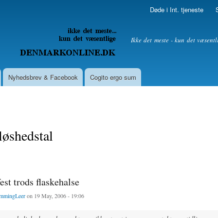
Skip to
Døde i Int. tjeneste
main
content
litik
Ikke det meste - kun det væsentl
Nyhedsbrev & Facebook
Cogito ergo sum
løshedstal
est trods flaskehalse
mmingLeer
on 19 May, 2006 - 19:06