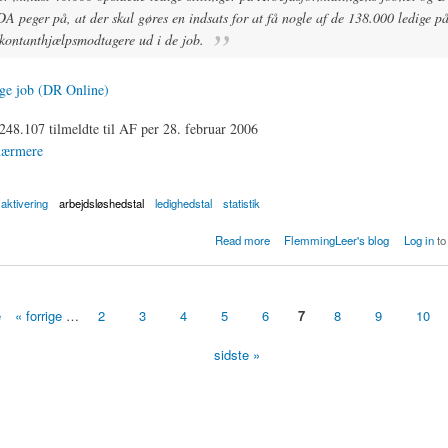
A peger på, at der skal gøres en indsats for at få nogle af de 138.000 ledige 
kontanthjælpsmodtagere ud i de job.
ige job (DR Online)
 248.107 tilmeldte til AF per 28. februar 2006
 nærmere
aktivering
arbejdsløshedstal
ledighedstal
statistik
ige job
Read more
FlemmingLeer's blog
Log in
to
e
« forrige
…
2
3
4
5
6
7
8
9
10
sidste »