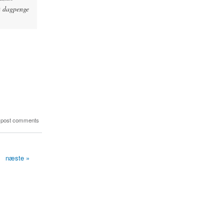
på dagpenge
 post comments
næste »