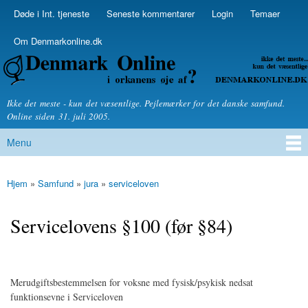
Skip to
Døde i Int. tjeneste
Seneste kommentarer
Login
Temaer
Secondary menu
main
content
Om Denmarkonline.dk
Denmarkonline.dk - blognyheder om politik
Ikke det meste - kun det væsentlige. Pejlemærker for det danske samfund.
Online siden 31. juli 2005.
Menu
Main menu
Hjem
»
Samfund
»
jura
»
serviceloven
You are here
Servicelovens §100 (før §84)
Merudgiftsbestemmelsen for voksne med fysisk/psykisk nedsat
funktionsevne i Serviceloven