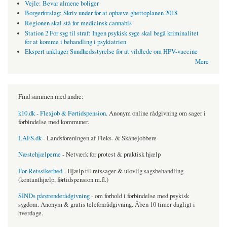
Vejle: Bevar almene boliger
Borgerforslag: Skriv under for at ophæve ghettoplanen 2018
Regionen skal stå for medicinsk cannabis
Station 2 For syg til straf: Ingen psykisk syge skal begå kriminalitet
for at komme i behandling i psykiatrien
Ekspert anklager Sundhedsstyrelse for at vildlede om HPV-vaccine
Mere
Find sammen med andre:
k10.dk - Flexjob & Førtidspension
. Anonym online rådgivning om sager i
forbindelse med kommuner.
LAFS.dk
- Landsforeningen af Fleks- & Skånejobbere
Næstehjælperne
- Netværk for protest & praktisk hjælp
For Retssikerhed
- Hjælp til retssager & ulovlig sagsbehandling
(kontanthjælp, førtidspension m.fl.)
SINDs pårørenderådgivning
- om forhold i forbindelse med psykisk
sygdom. Anonym & gratis telefonrådgivning. Åben 10 timer dagligt i
hverdage.