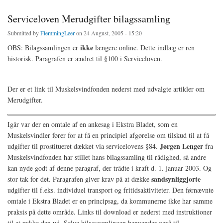
Serviceloven Merudgifter bilagssamling
Submitted by
FlemmingLeer
on 24 August, 2005 - 15:20
ikke
OBS: Bilagssamlingen er
længere online. Dette indlæg er ren
historisk. Paragrafen er ændret til §100 i Serviceloven.
Der er et link til Muskelsvindfonden nederst med udvalgte artikler om
Merudgifter.
Igår var der en omtale af en ankesag i Ekstra Bladet, som en
Muskelsvindler fører for at få en principiel afgørelse om tilskud til at få
Jørgen Lenger
udgifter til prostitueret dækket via servicelovens §84.
fra
Muskelsvindfonden har stillet hans bilagssamling til rådighed, så andre
kan nyde godt af denne paragraf, der trådte i kraft d. 1. januar 2003. Og
sandsynliggjorte
stor tak for det. Paragrafen giver krav på at dække
udgifter til f.eks. individuel transport og fritidsaktiviteter. Den førnævnte
omtale i Ekstra Bladet er en principsag, da kommunerne ikke har samme
praksis på dette område. Links til download er nederst med instruktioner
til at pakke den ud. Selve bilagssamlingen henvender også til