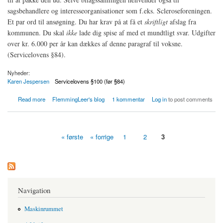
sagsbehandlere og interesseorganisationer som f.eks. Scleroseforeningen.
Et par ord til ansøgning. Du har krav på at få et
skriftligt
afslag fra
kommunen. Du skal
ikke
lade dig spise af med et mundtligt svar. Udgifter
over kr. 6.000 per år kan dækkes af denne paragraf til voksne.
(Servicelovens §84).
Nyheder:
Karen Jespersen
Servicelovens §100 (før §84)
about Serviceloven Merudgifter bilagssamling
Read more
FlemmingLeer's blog
1 kommentar
Log in
to post comments
« første
« forrige
1
2
3
Sider
Navigation
Maskinrummet