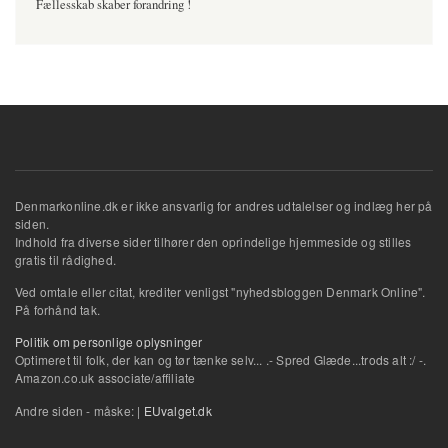
Fællesskab skaber forandring !
Denmarkonline.dk er ikke ansvarlig for andres udtalelser og indlæg her på
siden.
Indhold fra diverse sider tilhører den oprindelige hjemmeside og stilles
gratis til rådighed.
Ved omtale eller citat, krediter venligst "nyhedsbloggen Denmark Online".
På forhånd tak.
Politik om personlige oplysninger
Optimeret til folk, der kan og tør tænke selv... .- Spred Glæde...trods alt :/ -.
Amazon.co.uk associate/affiliate
Andre siden - måske: |
EUvalget.dk