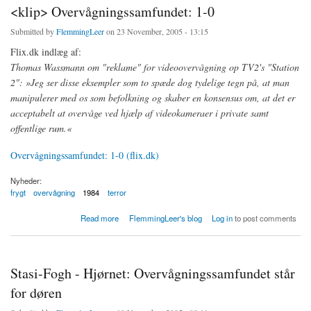
<klip> Overvågningssamfundet: 1-0
Submitted by
FlemmingLeer
on 23 November, 2005 - 13:15
Flix.dk indlæg af:
Thomas Wassmann om "reklame" for videoovervågning op TV2's "Station
2": »Jeg ser disse eksempler som to spæde dog tydelige tegn på, at man
manipulerer med os som befolkning og skaber en konsensus om, at det er
acceptabelt at overvåge ved hjælp af videokameraer i private samt
offentlige rum.«
Overvågningssamfundet: 1-0 (flix.dk)
Nyheder:
frygt
overvågning
1984
terror
about Overvågningssamfundet: 1-0
Read more
FlemmingLeer's blog
Log in
to post comments
Stasi-Fogh - Hjørnet: Overvågningssamfundet står
for døren