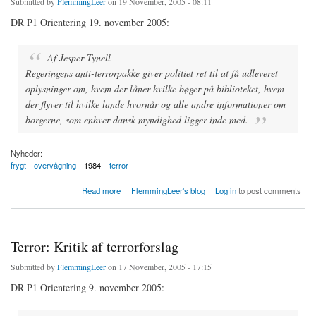
Submitted by
FlemmingLeer
on 19 November, 2005 - 08:11
DR P1 Orientering 19. november 2005:
Af Jesper Tynell
Regeringens anti-terrorpakke giver politiet ret til at få udleveret
oplysninger om, hvem der låner hvilke bøger på biblioteket, hvem
der flyver til hvilke lande hvornår og alle andre informationer om
borgerne, som enhver dansk myndighed ligger inde med.
Nyheder:
frygt
overvågning
1984
terror
about Stasi-Fogh - Hjørnet: Overvågningssamfundet står for døren
Read more
FlemmingLeer's blog
Log in
to post comments
Terror: Kritik af terrorforslag
Submitted by
FlemmingLeer
on 17 November, 2005 - 17:15
DR P1 Orientering 9. november 2005: