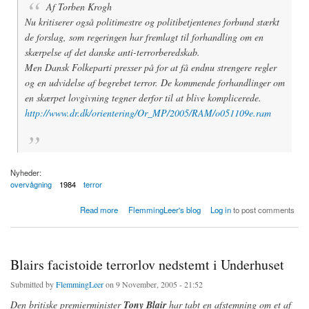
Af Torben Krogh
Nu kritiserer også politimestre og politibetjentenes forbund stærkt
de forslag, som regeringen har fremlagt til forhandling om en
skærpelse af det danske anti-terrorberedskab.
Men Dansk Folkeparti presser på for at få endnu strengere regler
og en udvidelse af begrebet terror. De kommende forhandlinger om
en skærpet lovgivning tegner derfor til at blive komplicerede.
http://www.dr.dk/orientering/Or_MP/2005/RAM/o051109e.ram
Nyheder:
overvågning
1984
terror
about Terror: Kritik af terrorforslag
Read more
FlemmingLeer's blog
Log in
to post comments
Blairs facistoide terrorlov nedstemt i Underhuset
Submitted by
FlemmingLeer
on 9 November, 2005 - 21:52
Den britiske premierminister
Tony Blair
har tabt en afstemning om et af