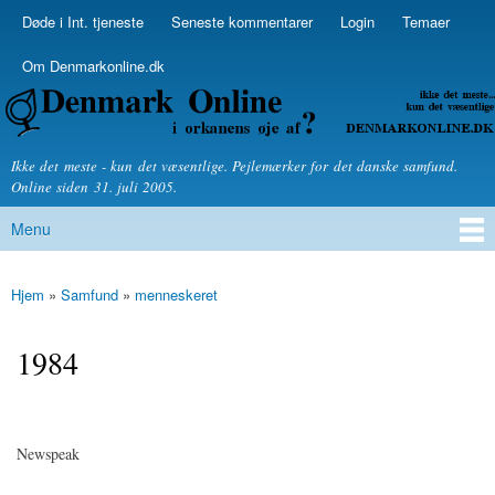
Skip to
Døde i Int. tjeneste
Seneste kommentarer
Login
Temaer
Secondary menu
main
content
Om Denmarkonline.dk
Denmarkonline.dk - blognyheder om politik
Ikke det meste - kun det væsentlige. Pejlemærker for det danske samfund.
Online siden 31. juli 2005.
Menu
Main menu
Hjem
»
Samfund
»
menneskeret
You are here
1984
Newspeak