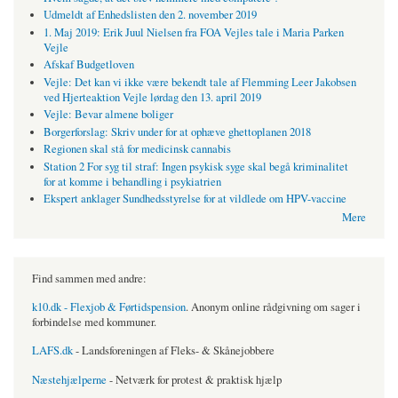
Udmeldt af Enhedslisten den 2. november 2019
1. Maj 2019: Erik Juul Nielsen fra FOA Vejles tale i Maria Parken
Vejle
Afskaf Budgetloven
Vejle: Det kan vi ikke være bekendt tale af Flemming Leer Jakobsen
ved Hjerteaktion Vejle lørdag den 13. april 2019
Vejle: Bevar almene boliger
Borgerforslag: Skriv under for at ophæve ghettoplanen 2018
Regionen skal stå for medicinsk cannabis
Station 2 For syg til straf: Ingen psykisk syge skal begå kriminalitet
for at komme i behandling i psykiatrien
Ekspert anklager Sundhedsstyrelse for at vildlede om HPV-vaccine
Mere
Find sammen med andre:
k10.dk - Flexjob & Førtidspension
. Anonym online rådgivning om sager i
forbindelse med kommuner.
LAFS.dk
- Landsforeningen af Fleks- & Skånejobbere
Næstehjælperne
- Netværk for protest & praktisk hjælp