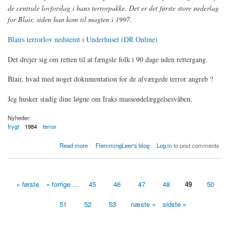
de centrale lovforslag i hans terrorpakke. Det er det første store nederlag
for Blair, siden han kom til magten i 1997.
Blairs terrorlov nedstemt i Underhuset (DR Online)
Det drejer sig om retten til at fængsle folk i 90 dage uden rettergang.
Blair, hvad med noget dokumentation for de afværgede terror angreb ?
Jeg husker stadig dine løgne om Iraks masseødelæggelsesvåben.
Nyheder:
frygt
1984
terror
about Blairs facistoide terrorlov nedstemt i Underhuset
Read more
FlemmingLeer's blog
Log in
to post comments
« første
« forrige
…
45
46
47
48
49
50
Sider
51
52
53
næste »
sidste »