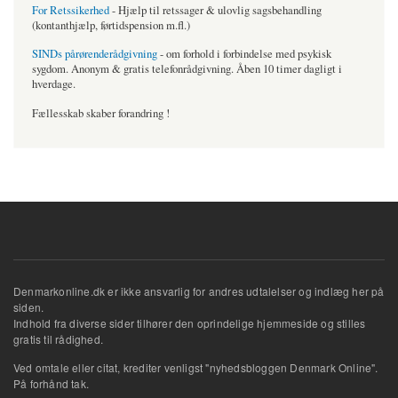
For Retssikerhed
- Hjælp til retssager & ulovlig sagsbehandling
(kontanthjælp, førtidspension m.fl.)
SINDs pårørenderådgivning
- om forhold i forbindelse med psykisk
sygdom. Anonym & gratis telefonrådgivning. Åben 10 timer dagligt i
hverdage.
Fællesskab skaber forandring !
Denmarkonline.dk er ikke ansvarlig for andres udtalelser og indlæg her på
siden.
Indhold fra diverse sider tilhører den oprindelige hjemmeside og stilles
gratis til rådighed.
Ved omtale eller citat, krediter venligst "nyhedsbloggen Denmark Online".
På forhånd tak.