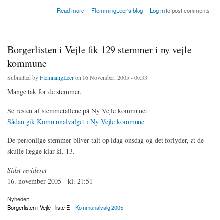
about Borgerlisten I Vejles personlige stemmetal
Read more
FlemmingLeer's blog
Log in
to post comments
Borgerlisten i Vejle fik 129 stemmer i ny vejle
kommune
Submitted by
FlemmingLeer
on 16 November, 2005 - 00:33
Mange tak for de stemmer.
Se resten af stemmetallene på Ny Vejle kommune:
Sådan gik Kommunalvalget i Ny Vejle kommune
De personlige stemmer bliver talt op idag onsdag og det forlyder, at de
skulle lægge klar kl. 13.
Sidst revideret
16. november 2005 - kl. 21:51
Nyheder:
Borgerlisten i Vejle - liste E
Kommunalvalg 2005