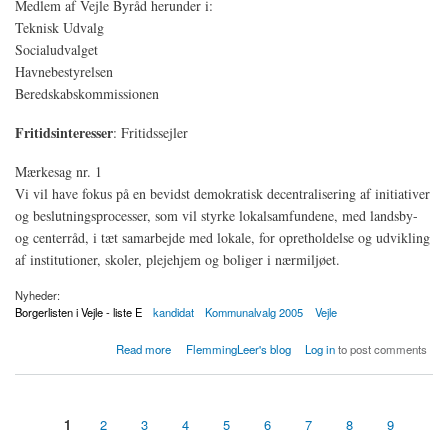
Medlem af Vejle Byråd herunder i:
Teknisk Udvalg
Socialudvalget
Havnebestyrelsen
Beredskabskommissionen
Fritidsinteresser
: Fritidssejler
Mærkesag nr. 1
Vi vil have fokus på en bevidst demokratisk decentralisering af initiativer
og beslutningsprocesser, som vil styrke lokalsamfundene, med landsby-
og centerråd, i tæt samarbejde med lokale, for opretholdelse og udvikling
af institutioner, skoler, plejehjem og boliger i nærmiljøet.
Nyheder:
Borgerlisten i Vejle - liste E
kandidat
Kommunalvalg 2005
Vejle
about Frank Rundstrøm, kandidat nr. 1 Stem på Borgerlisten i Vejle - liste E
Read more
FlemmingLeer's blog
Log in
to post comments
1
2
3
4
5
6
7
8
9
Sider