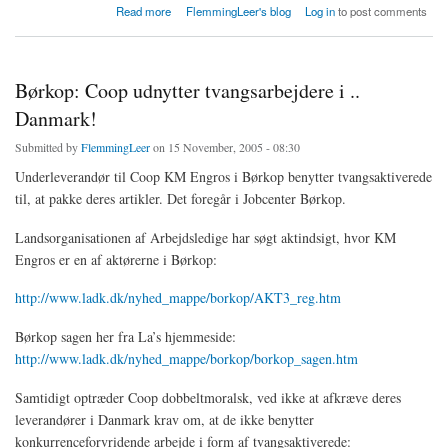
about Borgerlisten i Vejle fik 129 stemmer i ny vejle kommune
Read more
FlemmingLeer's blog
Log in
to post comments
Børkop: Coop udnytter tvangsarbejdere i ..
Danmark!
Submitted by
FlemmingLeer
on 15 November, 2005 - 08:30
Underleverandør til Coop KM Engros i Børkop benytter tvangsaktiverede
til, at pakke deres artikler. Det foregår i Jobcenter Børkop.
Landsorganisationen af Arbejdsledige har søgt aktindsigt, hvor KM
Engros er en af aktørerne i Børkop:
http://www.ladk.dk/nyhed_mappe/borkop/AKT3_reg.htm
Børkop sagen her fra La’s hjemmeside:
http://www.ladk.dk/nyhed_mappe/borkop/borkop_sagen.htm
Samtidigt optræder Coop dobbeltmoralsk, ved ikke at afkræve deres
leverandører i Danmark krav om, at de ikke benytter
konkurrenceforvridende arbejde i form af tvangsaktiverede: