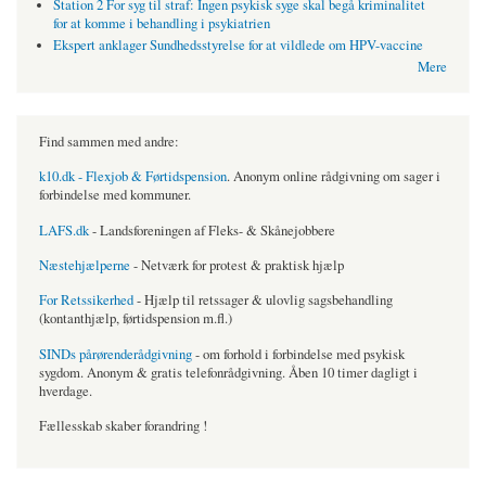
Station 2 For syg til straf: Ingen psykisk syge skal begå kriminalitet
for at komme i behandling i psykiatrien
Ekspert anklager Sundhedsstyrelse for at vildlede om HPV-vaccine
Mere
Find sammen med andre:
k10.dk - Flexjob & Førtidspension
. Anonym online rådgivning om sager i
forbindelse med kommuner.
LAFS.dk
- Landsforeningen af Fleks- & Skånejobbere
Næstehjælperne
- Netværk for protest & praktisk hjælp
For Retssikerhed
- Hjælp til retssager & ulovlig sagsbehandling
(kontanthjælp, førtidspension m.fl.)
SINDs pårørenderådgivning
- om forhold i forbindelse med psykisk
sygdom. Anonym & gratis telefonrådgivning. Åben 10 timer dagligt i
hverdage.
Fællesskab skaber forandring !