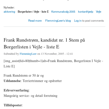
Nyheder:
aktivering
Borgerlisten i Vejle - liste E
Kommunalvalg 2005
kontanthjælp
Vejle
about Børkop: Coop udnytter tvangsarbejdere i .. Danmark!
Read more
FlemmingLeer's blog
Log in
to post comments
Frank Rundstrøm, kandidat nr. 1 Stem på
Borgerlisten i Vejle - liste E
Submitted by
FlemmingLeer
on 13 November, 2005 - 12:41
[img_assist|fid=80|thumb=1|alt=Frank Rundstrøm, Borgerlisten I Vejle -
Liste E]
Frank Rundstrøm er 50 år og
Uddannelse
: Terriertrimmer og opdrætter
Erhvervserfaring
:
Mangeårig service- og detail forretning
Tillidsposter
: