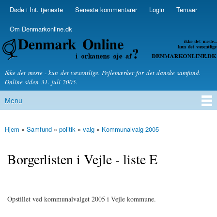
Skip to
Døde i Int. tjeneste
Seneste kommentarer
Login
Temaer
Secondary menu
main
content
Om Denmarkonline.dk
Denmarkonline.dk - blognyheder om politik
Ikke det meste - kun det væsentlige. Pejlemærker for det danske samfund.
Online siden 31. juli 2005.
Menu
Main menu
Hjem
»
Samfund
»
politik
»
valg
»
Kommunalvalg 2005
You are here
Borgerlisten i Vejle - liste E
Opstillet ved kommunalvalget 2005 i Vejle kommune.