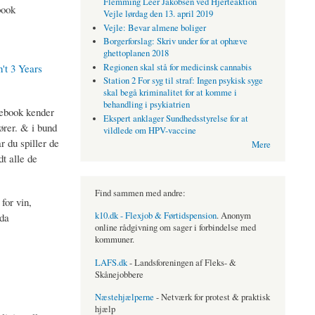
Flemming Leer Jakobsen ved Hjerteaktion
book
Vejle lørdag den 13. april 2019
Vejle: Bevar almene boliger
Borgerforslag: Skriv under for at ophæve
ghettoplanen 2018
't 3 Years
Regionen skal stå for medicinsk cannabis
Station 2 For syg til straf: Ingen psykisk syge
skal begå kriminalitet for at komme i
behandling i psykiatrien
cebook kender
Ekspert anklager Sundhedsstyrelse for at
ører. & i bund
vildlede om HPV-vaccine
 du spiller de
Mere
t alle de
Find sammen med andre:
for vin,
k10.dk - Flexjob & Førtidspension
. Anonym
dda
online rådgivning om sager i forbindelse med
kommuner.
LAFS.dk
- Landsforeningen af Fleks- &
Skånejobbere
Næstehjælperne
- Netværk for protest & praktisk
hjælp