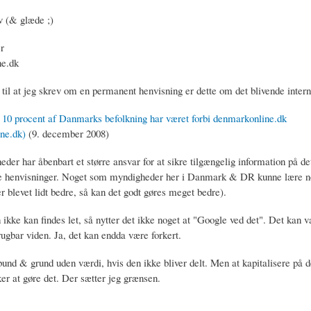
v (& glæde ;)
r
e.dk
til at jeg skrev om en permanent henvisning er dette om det blivende intern
10 procent af Danmarks befolkning har været forbi denmarkonline.dk
ne.dk)
(9. december 2008)
eder har åbenbart et større ansvar for at sikre tilgængelig information på 
 henvisninger. Noget som myndigheder her i Danmark & DR kunne lære no
 blevet lidt bedre, så kan det godt gøres meget bedre).
 ikke kan findes let, så nytter det ikke noget at "Google ved det". Det kan v
rugbar viden. Ja, det kan endda være forkert.
 bund & grund uden værdi, hvis den ikke bliver delt. Men at kapitalisere på 
er at gøre det. Der sætter jeg grænsen.