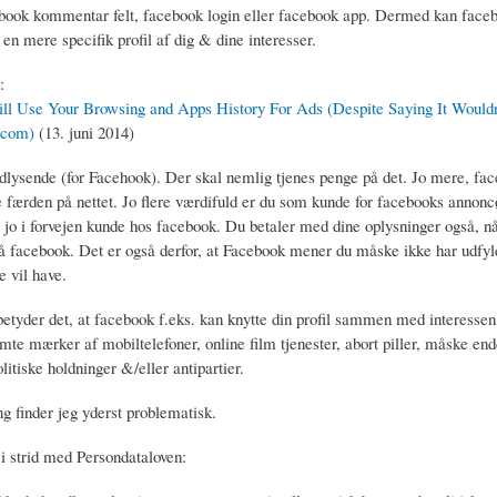
ebook kommentar felt, facebook login eller facebook app. Dermed kan face
n mere specifik profil af dig & dine interesser.
:
ll Use Your Browsing and Apps History For Ads (Despite Saying It Wouldn
.com)
(13. juni 2014)
dlysende (for Facehook). Der skal nemlig tjenes penge på det. Jo mere, fa
le færden på nettet. Jo flere værdifuld er du som kunde for facebooks annonc
 jo i forvejen kunde hos facebook. Du betaler med dine oplysninger også, når
på facebook. Det er også derfor, at Facebook mener du måske ikke har udfyld
e vil have.
etyder det, at facebook f.eks. kan knytte din profil sammen med interessen 
mte mærker af mobiltelefoner, online film tjenester, abort piller, måske en
tiske holdninger &/eller antipartier.
ng finder jeg yderst problematisk.
 i strid med Persondataloven: