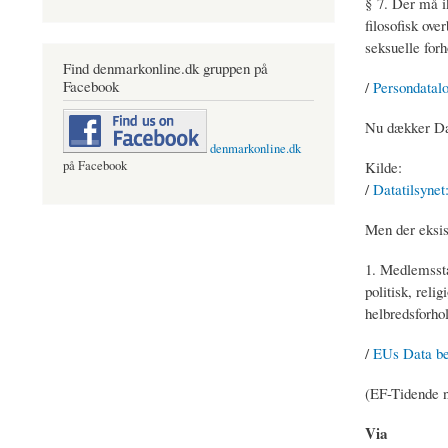
§ 7. Der må i
filosofisk ov
seksuelle forh
Find denmarkonline.dk gruppen på
Facebook
/
Persondatalo
Nu dækker Dat
denmarkonline.dk
Kilde:
på Facebook
/
Datatilsynet
Men der eksist
1. Medlemssta
politisk, reli
helbredsforhol
/
EUs Data bes
(EF-Tidende n
Via