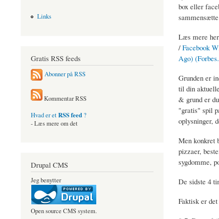
box eller fac
sammensætte e
Links
Læs mere her
/
Facebook Wi
Gratis RSS feeds
Ago) (Forbes
Abonner på RSS
Grunden er in
til din aktuel
& grund er du
Kommentar RSS
"gratis" spil 
RSS feed
Hvad er et
?
oplysninger, d
- Læs mere om det
Men konkret b
pizzaer, beste
sygdomme, poli
Drupal CMS
Jeg benytter
De sidste 4 ti
Faktisk er det
Open source CMS system.