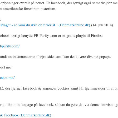
 oplysninger overalt på nettet. Et facebook, der iøvrigt også samarbejder m
et amerikanske forsvarsministerium.
:
ervåget - selvom du ikke er terrorist ! (Denmarkonline.dk)
(14. juli 2014)
book iøvrigt benytte FB Purity, som er et gratis plugin til Firefox:
bpurity.com/
landt andet annoncerne i højre side samt kan deaktivere diverse popups.
ect me
onnect.me/
.fl.), der fjerner facebook & annoncør cookies samt får hjemmesider til at bli
r at like min fanpage på facebook, så kan du gøre det via denne henvisning
& facebook (Denmarkonline.dk)