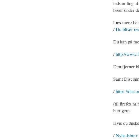
indsamling af
hører under d
Læs mere her
/
Du bliver ov
Du kan på face
/
http://www.f
Den fjerner b
Samt Disconn
/
https://disc
(til firefox m
hurtigere.
Hvis du ønske
/
Nyhedsbrev 