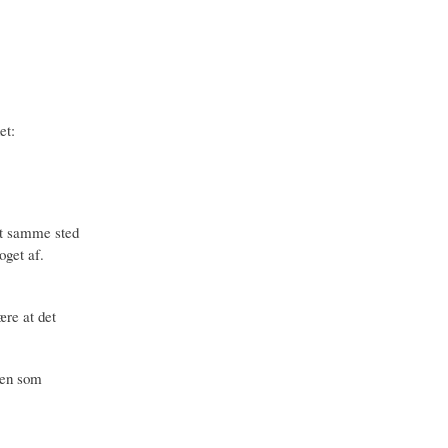
et:
det samme sted
get af.
ære at det
den som