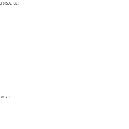
ed NSA, der
ve vist
: