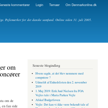
Seneste kommentarer
Login
Temaer
Om Denmarkonline.dk
ige. Pejlemærker for det danske samfund. Online siden 31. juli 2005.
ger om
Seneste blogindlæg
noncører
Hvem sagde, at det blev nemmere med
computere ?
Udmeldt af Enhedslisten den 2. november
2019
1. Maj 2019: Erik Juul Nielsen fra FOA
Vejles tale i Maria Parken Vejle
Afskaf Budgetloven
ata om de
Vejle: Det kan vi ikke være bekendt tale af
, en fan side