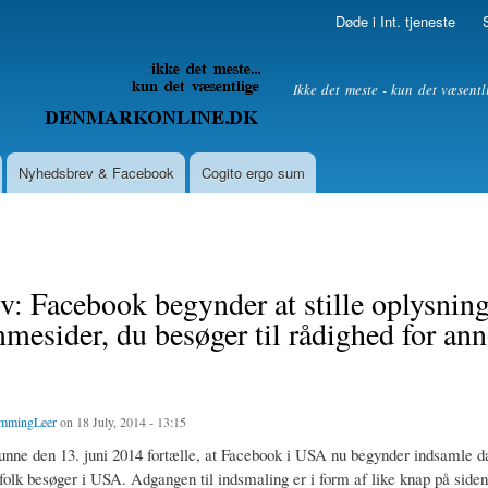
Skip to
Døde i Int. tjeneste
main
content
litik
Ikke det meste - kun det væsentl
Nyhedsbrev & Facebook
Cogito ergo sum
iv: Facebook begynder at stille oplysnin
mesider, du besøger til rådighed for an
mmingLeer
on 18 July, 2014 - 13:15
nne den 13. juni 2014 fortælle, at Facebook i USA nu begynder indsamle d
olk besøger i USA. Adgangen til indsmaling er i form af like knap på siden