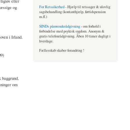
igiøs eller
mæssige og
For Retssikerhed
- Hjælp til retssager & ulovlig
sagsbehandling (kontanthjælp, førtidspension
m.fl.)
SINDs pårørenderådgivning
- om forhold i
forbindelse med psykisk sygdom. Anonym &
gratis telefonrådgivning. Åben 10 timer dagligt i
ven i Irland.
hverdage.
Fællesskab skaber forandring !
09)
k baggrund,
ysninger om