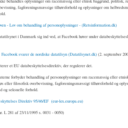
kke behandles oplysninger om racemæssig eller etnisk baggrund, politisk, rel
erbevisning, fagforeningsmæssige tilhørsforhold og oplysninger om helbreds
old.
ven - Lov om behandling af personoplysninger - (Retsinformation.dk)
atilsynet i Danmark sig ind ved, at Facebook hører under databeskyttelseslo
: Facebook svarer de nordiske datatilsyn (Datatilsynet.dk)
(2. september 20
erer et EU databeskyttelsesdirektiv, der regulerer det.
terne forbyder behandling af personoplysninger om racemæssig eller etnis
giøs eller filosofisk overbevisning, fagforeningsmæssigt tilhørsforhold og opl
d og seksuelle forhold.
kyttelses Direktiv 95/46/EF (eur-lex.europa.eu)
r. L 281 af 23/11/1995 s. 0031 - 0050)