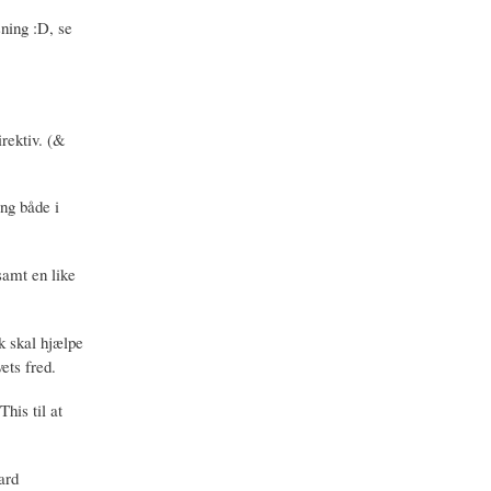
ning :D, se
rektiv. (&
ng både i
samt en like
k skal hjælpe
ets fred.
his til at
ard