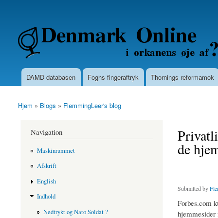
Secondary menu
Denmarkonline.dk - blognyheder om po
DAMD databasen
Foghs fingeraftryk
Thornings reformamok
Main menu
Hjem
»
Blogs
»
FlemmingLeer's blog
You are here
Privatl
Navigation
de hjem
Maskinrummet
Afskrift
English
Submitted by
Fle
Indhold
Forbes.com ku
Nedtrykt og Nato Soldat ?
hjemmesider f