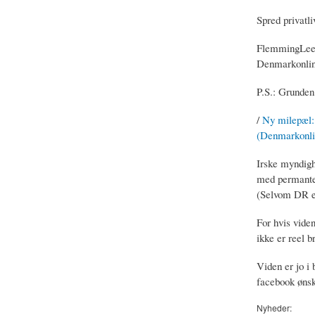
Spred privatli
FlemmingLee
Denmarkonlin
P.S.: Grunden 
/
Ny milepæl: 
(Denmarkonli
Irske myndigh
med permante
(Selvom DR er
For hvis viden
ikke er reel b
Viden er jo i
facebook ønsk
Nyheder: