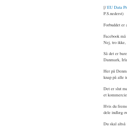
[/
EU Data Pro
P.S.nederst)
Forbuddet er 
Facebook må i
Nej, tro ikke,
Så det er bar
Danmark, Irla
Her på Denmar
knap på alle i
Det er slut m
et kommerciel
Hvis du fremo
dele indlæg o
Du skal altså 