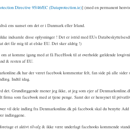
tection Directive 95/46/EC (Dataprotection.ie)
] (med en permanent henvis
altså ens uanset om det er i Danmark eller Irland.
kke indsamle disse oplysninger ! Det er istrid med EUs Databeskyttelsesdi
 at det får mig til at elske EU. Det sker aldrig !)
e om at komme igang med at få FaceHook til at overholde gældende lovgivni
nd & resten af EU.
konline.dk har der været facebook kommentar felt, fan side på alle sider 
ndlæg. Indtil idag.
ed det. Grundlæggende mener jeg ikke, at jeg som ejer af Denmarkonline.d
t firma som facebook med at tjene penge. Samt der er hensynet til privatliv
ver vil dele indlæg fra Denmarkonline.dk på facebook skal du benytte Add T
ver indlæggene.
foretage et aktivt
tilvalg
& ikke være underlagt facehooks kommende stand