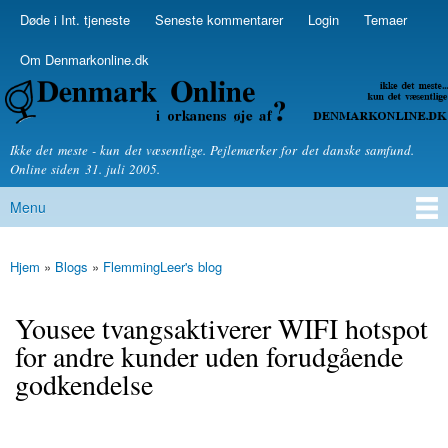
Skip to
Døde i Int. tjeneste
Seneste kommentarer
Login
Temaer
Secondary menu
main
content
Om Denmarkonline.dk
Denmarkonline.dk - blognyheder om politik
Ikke det meste - kun det væsentlige. Pejlemærker for det danske samfund.
Online siden 31. juli 2005.
Menu
Main menu
Hjem
»
Blogs
»
FlemmingLeer's blog
You are here
Yousee tvangsaktiverer WIFI hotspot
for andre kunder uden forudgående
godkendelse