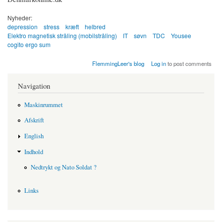
Nyheder:
depression
stress
kræft
helbred
Elektro magnetisk stråling (mobilstråling)
IT
søvn
TDC
Yousee
cogito ergo sum
FlemmingLeer's blog
Log in
to post comments
Navigation
Maskinrummet
Afskrift
English
Indhold
Nedtrykt og Nato Soldat ?
Links