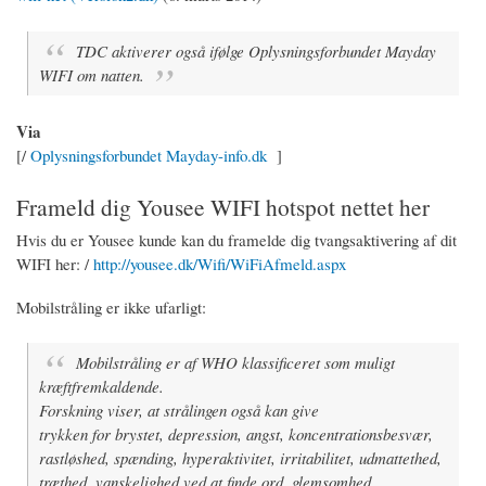
TDC aktiverer også ifølge Oplysningsforbundet Mayday
WIFI om natten.
Via
[/
Oplysningsforbundet Mayday-info.dk
]
Frameld dig Yousee WIFI hotspot nettet her
Hvis du er Yousee kunde kan du framelde dig tvangsaktivering af dit
WIFI her: /
http://yousee.dk/Wifi/WiFiAfmeld.aspx
Mobilstråling er ikke ufarligt:
Mobilstråling er af WHO klassificeret som muligt
kræftfremkaldende.
Forskning viser, at strålingen også kan give
trykken for brystet, depression, angst, koncentrationsbesvær,
rastløshed, spænding, hyperaktivitet, irritabilitet, udmattethed,
træthed, vanskelighed ved at finde ord, glemsomhed,