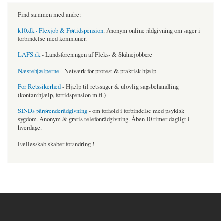
Find sammen med andre:
k10.dk - Flexjob & Førtidspension
. Anonym online rådgivning om sager i
forbindelse med kommuner.
LAFS.dk
- Landsforeningen af Fleks- & Skånejobbere
Næstehjælperne
- Netværk for protest & praktisk hjælp
For Retssikerhed
- Hjælp til retssager & ulovlig sagsbehandling
(kontanthjælp, førtidspension m.fl.)
SINDs pårørenderådgivning
- om forhold i forbindelse med psykisk
sygdom. Anonym & gratis telefonrådgivning. Åben 10 timer dagligt i
hverdage.
Fællesskab skaber forandring !