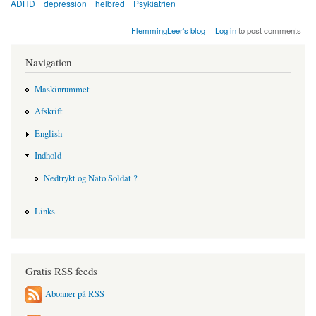
ADHD
depression
helbred
Psykiatrien
FlemmingLeer's blog
Log in
to post comments
Navigation
Maskinrummet
Afskrift
English
Indhold
Nedtrykt og Nato Soldat ?
Links
Gratis RSS feeds
Abonner på RSS