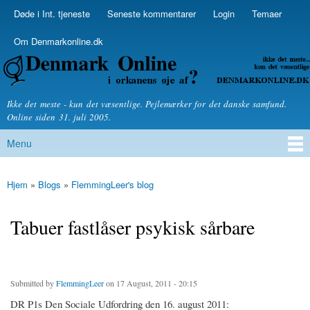
Skip to
Døde i Int. tjeneste
Seneste kommentarer
Login
Temaer
Secondary menu
main
content
Om Denmarkonline.dk
Denmarkonline.dk - blognyheder om politik
Ikke det meste - kun det væsentlige. Pejlemærker for det danske samfund.
Online siden 31. juli 2005.
Menu
Main menu
Hjem
»
Blogs
»
FlemmingLeer's blog
You are here
Tabuer fastlåser psykisk sårbare
Submitted by
FlemmingLeer
on 17 August, 2011 - 20:15
DR P1s Den Sociale Udfordring den 16. august 2011: