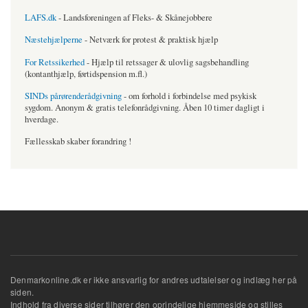
LAFS.dk
- Landsforeningen af Fleks- & Skånejobbere
Næstehjælperne
- Netværk for protest & praktisk hjælp
For Retssikerhed
- Hjælp til retssager & ulovlig sagsbehandling
(kontanthjælp, førtidspension m.fl.)
SINDs pårørenderådgivning
- om forhold i forbindelse med psykisk
sygdom. Anonym & gratis telefonrådgivning. Åben 10 timer dagligt i
hverdage.
Fællesskab skaber forandring !
Denmarkonline.dk er ikke ansvarlig for andres udtalelser og indlæg her på
siden.
Indhold fra diverse sider tilhører den oprindelige hjemmeside og stilles