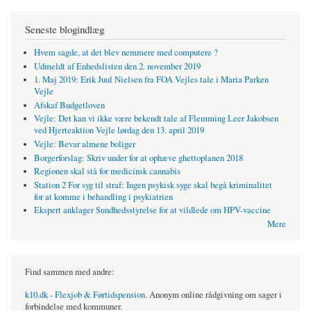
Seneste blogindlæg
Hvem sagde, at det blev nemmere med computere ?
Udmeldt af Enhedslisten den 2. november 2019
1. Maj 2019: Erik Juul Nielsen fra FOA Vejles tale i Maria Parken
Vejle
Afskaf Budgetloven
Vejle: Det kan vi ikke være bekendt tale af Flemming Leer Jakobsen
ved Hjerteaktion Vejle lørdag den 13. april 2019
Vejle: Bevar almene boliger
Borgerforslag: Skriv under for at ophæve ghettoplanen 2018
Regionen skal stå for medicinsk cannabis
Station 2 For syg til straf: Ingen psykisk syge skal begå kriminalitet
for at komme i behandling i psykiatrien
Ekspert anklager Sundhedsstyrelse for at vildlede om HPV-vaccine
Mere
Find sammen med andre:
k10.dk - Flexjob & Førtidspension
. Anonym online rådgivning om sager i
forbindelse med kommuner.