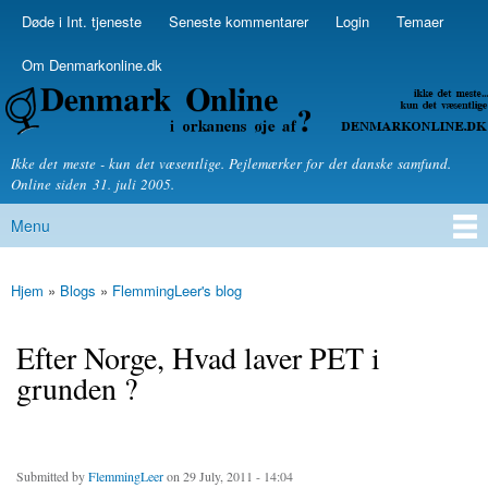
Skip to
Døde i Int. tjeneste
Seneste kommentarer
Login
Temaer
Secondary menu
main
content
Om Denmarkonline.dk
Denmarkonline.dk - blognyheder om politik
Ikke det meste - kun det væsentlige. Pejlemærker for det danske samfund.
Online siden 31. juli 2005.
Menu
Main menu
Hjem
»
Blogs
»
FlemmingLeer's blog
You are here
Efter Norge, Hvad laver PET i
grunden ?
Submitted by
FlemmingLeer
on 29 July, 2011 - 14:04