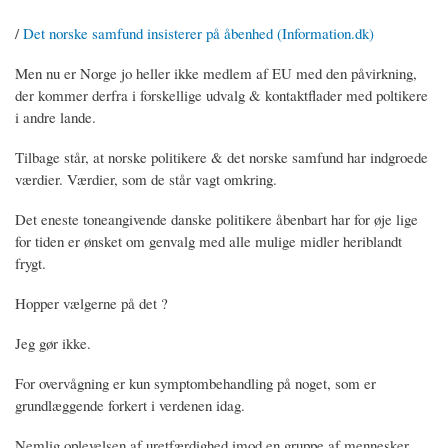
/
Det norske samfund insisterer på åbenhed (Information.dk)
Men nu er Norge jo heller ikke medlem af EU med den påvirkning,
der kommer derfra i forskellige udvalg & kontaktflader med poltikere
i andre lande.
Tilbage står, at norske politikere & det norske samfund har indgroede
værdier. Værdier, som de står vagt omkring.
Det eneste toneangivende danske politikere åbenbart har for øje lige
for tiden er ønsket om genvalg med alle mulige midler heriblandt
frygt.
Hopper vælgerne på det ?
Jeg gør ikke.
For overvågning er kun symptombehandling på noget, som er
grundlæggende forkert i verdenen idag.
Nemlig oplevelsen af uretfærdighed imod en gruppe af mennesker