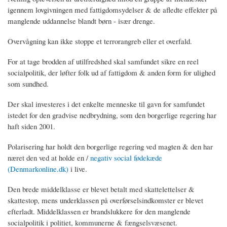
igennem lovgivningen med fattigdomsydelser & de afledte effekter på
manglende uddannelse blandt børn - især drenge.
Overvågning kan ikke stoppe et terrorangreb eller et overfald.
For at tage brodden af utilfredshed skal samfundet sikre en reel
socialpolitik, der løfter folk ud af fattigdom & anden form for ulighed
som sundhed.
Der skal investeres i det enkelte menneske til gavn for samfundet
istedet for den gradvise nedbrydning, som den borgerlige regering har
haft siden 2001.
Polarisering har holdt den borgerlige regering ved magten & den har
næret den ved at holde en /
negativ social fødekæde
(Denmarkonline.dk)
i live.
Den brede middelklasse er blevet betalt med skattelettelser &
skattestop, mens underklassen på overførselsindkomster er blevet
efterladt. Middelklassen er brandslukkere for den manglende
socialpolitik i politiet, kommunerne & fængselsvæsenet.