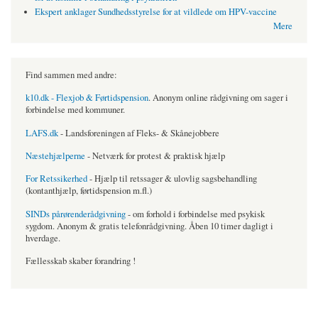
Ekspert anklager Sundhedsstyrelse for at vildlede om HPV-vaccine
Mere
Find sammen med andre:
k10.dk - Flexjob & Førtidspension
. Anonym online rådgivning om sager i
forbindelse med kommuner.
LAFS.dk
- Landsforeningen af Fleks- & Skånejobbere
Næstehjælperne
- Netværk for protest & praktisk hjælp
For Retssikerhed
- Hjælp til retssager & ulovlig sagsbehandling
(kontanthjælp, førtidspension m.fl.)
SINDs pårørenderådgivning
- om forhold i forbindelse med psykisk
sygdom. Anonym & gratis telefonrådgivning. Åben 10 timer dagligt i
hverdage.
Fællesskab skaber forandring !