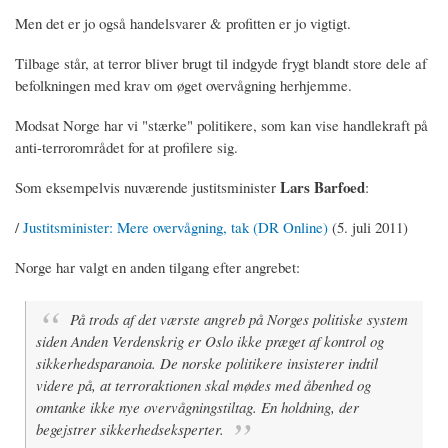
Men det er jo også handelsvarer & profitten er jo vigtigt.
Tilbage står, at terror bliver brugt til indgyde frygt blandt store dele af
befolkningen med krav om øget overvågning herhjemme.
Modsat Norge har vi "stærke" politikere, som kan vise handlekraft på
anti-terrorområdet for at profilere sig.
Lars Barfoed
Som eksempelvis nuværende justitsminister
:
/
Justitsminister: Mere overvågning, tak (DR Online)
(5. juli 2011)
Norge har valgt en anden tilgang efter angrebet:
På trods af det værste angreb på Norges politiske system
siden Anden Verdenskrig er Oslo ikke præget af kontrol og
sikkerhedsparanoia. De norske politikere insisterer indtil
videre på, at terroraktionen skal mødes med åbenhed og
omtanke ikke nye overvågningstiltag. En holdning, der
begejstrer sikkerhedseksperter.