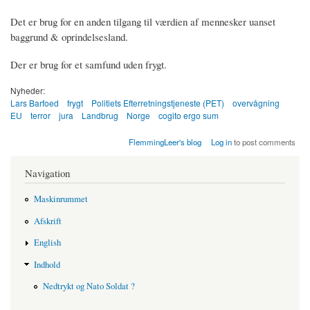
Det er brug for en anden tilgang til værdien af mennesker uanset
baggrund & oprindelsesland.
Der er brug for et samfund uden frygt.
Nyheder:
Lars Barfoed
frygt
Politiets Efterretningstjeneste (PET)
overvågning
EU
terror
jura
Landbrug
Norge
cogito ergo sum
FlemmingLeer's blog
Log in
to post comments
Navigation
Maskinrummet
Afskrift
English
Indhold
Nedtrykt og Nato Soldat ?