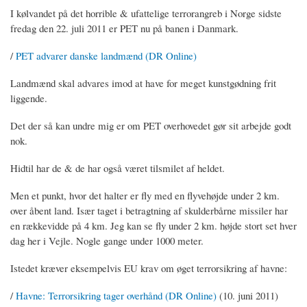
I kølvandet på det horrible & ufattelige terrorangreb i Norge sidste
fredag den 22. juli 2011 er PET nu på banen i Danmark.
/
PET advarer danske landmænd (DR Online)
Landmænd skal advares imod at have for meget kunstgødning frit
liggende.
Det der så kan undre mig er om PET overhovedet gør sit arbejde godt
nok.
Hidtil har de & de har også været tilsmilet af heldet.
Men et punkt, hvor det halter er fly med en flyvehøjde under 2 km.
over åbent land. Især taget i betragtning af skulderbårne missiler har
en rækkevidde på 4 km. Jeg kan se fly under 2 km. højde stort set hver
dag her i Vejle. Nogle gange under 1000 meter.
Istedet kræver eksempelvis EU krav om øget terrorsikring af havne:
/
Havne: Terrorsikring tager overhånd (DR Online)
(10. juni 2011)