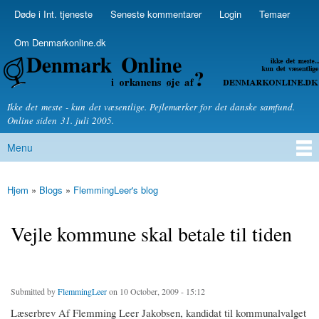
Skip to
Døde i Int. tjeneste
Seneste kommentarer
Login
Temaer
Secondary menu
main
content
Om Denmarkonline.dk
Denmarkonline.dk - blognyheder om politik
Ikke det meste - kun det væsentlige. Pejlemærker for det danske samfund.
Online siden 31. juli 2005.
Menu
Main menu
Hjem
»
Blogs
»
FlemmingLeer's blog
You are here
Vejle kommune skal betale til tiden
Submitted by
FlemmingLeer
on 10 October, 2009 - 15:12
Læserbrev Af Flemming Leer Jakobsen, kandidat til kommunalvalget