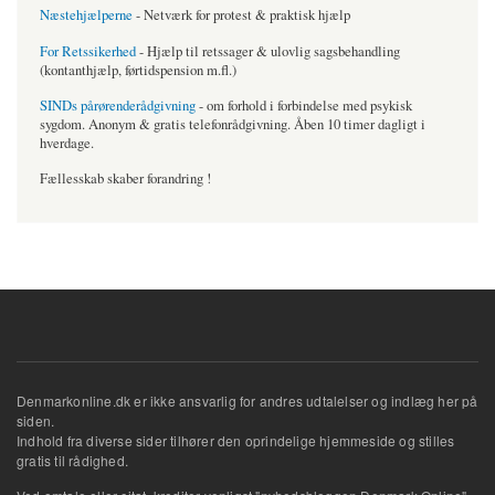
Næstehjælperne
- Netværk for protest & praktisk hjælp
For Retssikerhed
- Hjælp til retssager & ulovlig sagsbehandling
(kontanthjælp, førtidspension m.fl.)
SINDs pårørenderådgivning
- om forhold i forbindelse med psykisk
sygdom. Anonym & gratis telefonrådgivning. Åben 10 timer dagligt i
hverdage.
Fællesskab skaber forandring !
Denmarkonline.dk er ikke ansvarlig for andres udtalelser og indlæg her på
siden.
Indhold fra diverse sider tilhører den oprindelige hjemmeside og stilles
gratis til rådighed.