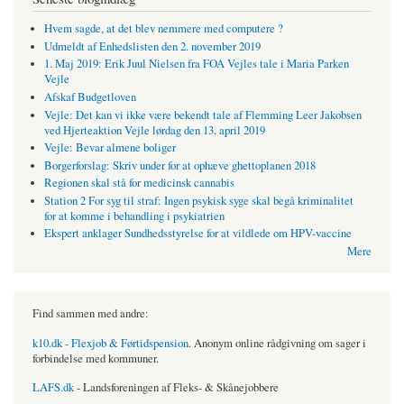
Hvem sagde, at det blev nemmere med computere ?
Udmeldt af Enhedslisten den 2. november 2019
1. Maj 2019: Erik Juul Nielsen fra FOA Vejles tale i Maria Parken
Vejle
Afskaf Budgetloven
Vejle: Det kan vi ikke være bekendt tale af Flemming Leer Jakobsen
ved Hjerteaktion Vejle lørdag den 13. april 2019
Vejle: Bevar almene boliger
Borgerforslag: Skriv under for at ophæve ghettoplanen 2018
Regionen skal stå for medicinsk cannabis
Station 2 For syg til straf: Ingen psykisk syge skal begå kriminalitet
for at komme i behandling i psykiatrien
Ekspert anklager Sundhedsstyrelse for at vildlede om HPV-vaccine
Mere
Find sammen med andre:
k10.dk - Flexjob & Førtidspension
. Anonym online rådgivning om sager i
forbindelse med kommuner.
LAFS.dk
- Landsforeningen af Fleks- & Skånejobbere