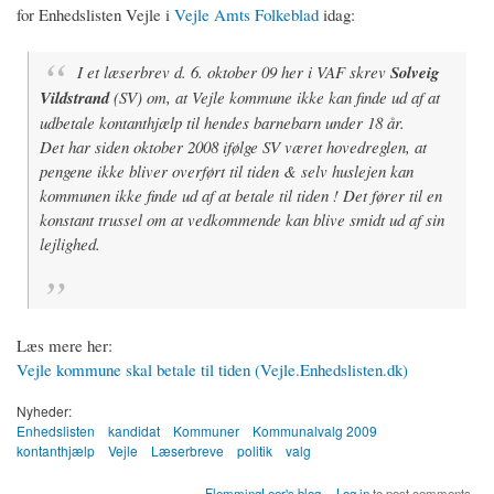
for Enhedslisten Vejle i
Vejle Amts Folkeblad
idag:
I et læserbrev d. 6. oktober 09 her i VAF skrev
Solveig
Vildstrand
(SV) om, at Vejle kommune ikke kan finde ud af at
udbetale kontanthjælp til hendes barnebarn under 18 år.
Det har siden oktober 2008 ifølge SV været hovedreglen, at
pengene ikke bliver overført til tiden & selv huslejen kan
kommunen ikke finde ud af at betale til tiden ! Det fører til en
konstant trussel om at vedkommende kan blive smidt ud af sin
lejlighed.
Læs mere her:
Vejle kommune skal betale til tiden (Vejle.Enhedslisten.dk)
Nyheder:
Enhedslisten
kandidat
Kommuner
Kommunalvalg 2009
kontanthjælp
Vejle
Læserbreve
politik
valg
FlemmingLeer's blog
Log in
to post comments