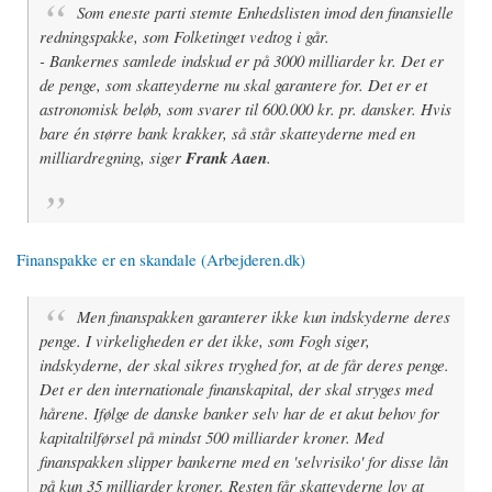
Som eneste parti stemte Enhedslisten imod den finansielle
redningspakke, som Folketinget vedtog i går.
- Bankernes samlede indskud er på 3000 milliarder kr. Det er
de penge, som skatteyderne nu skal garantere for. Det er et
astronomisk beløb, som svarer til 600.000 kr. pr. dansker. Hvis
bare én større bank krakker, så står skatteyderne med en
milliardregning, siger
Frank Aaen
.
Finanspakke er en skandale (Arbejderen.dk)
Men finanspakken garanterer ikke kun indskyderne deres
penge. I virkeligheden er det ikke, som Fogh siger,
indskyderne, der skal sikres tryghed for, at de får deres penge.
Det er den internationale finanskapital, der skal stryges med
hårene. Ifølge de danske banker selv har de et akut behov for
kapitaltilførsel på mindst 500 milliarder kroner. Med
finanspakken slipper bankerne med en 'selvrisiko' for disse lån
på kun 35 milliarder kroner. Resten får skatteyderne lov at