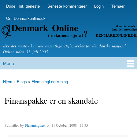
Skip to
Døde i Int. tjeneste
Seneste kommentarer
Login
Temaer
Secondary menu
main
content
Om Denmarkonline.dk
Denmarkonline.dk - blognyheder om politik
Ikke det meste - kun det væsentlige. Pejlemærker for det danske samfund.
Online siden 31. juli 2005.
Menu
Main menu
Hjem
»
Blogs
»
FlemmingLeer's blog
You are here
Finanspakke er en skandale
Submitted by
FlemmingLeer
on 11 October, 2008 - 17:35