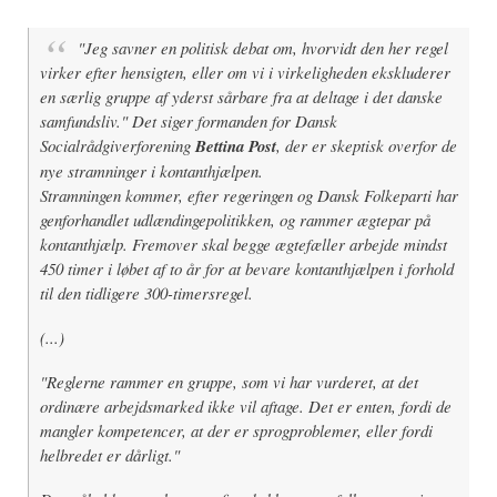
"Jeg savner en politisk debat om, hvorvidt den her regel
virker efter hensigten, eller om vi i virkeligheden ekskluderer
en særlig gruppe af yderst sårbare fra at deltage i det danske
samfundsliv." Det siger formanden for Dansk
Socialrådgiverforening
Bettina Post
, der er skeptisk overfor de
nye stramninger i kontanthjælpen.
Stramningen kommer, efter regeringen og Dansk Folkeparti har
genforhandlet udlændingepolitikken, og rammer ægtepar på
kontanthjælp. Fremover skal begge ægtefæller arbejde mindst
450 timer i løbet af to år for at bevare kontanthjælpen i forhold
til den tidligere 300-timersregel.
(...)
"Reglerne rammer en gruppe, som vi har vurderet, at det
ordinære arbejdsmarked ikke vil aftage. Det er enten, fordi de
mangler kompetencer, at der er sprogproblemer, eller fordi
helbredet er dårligt."