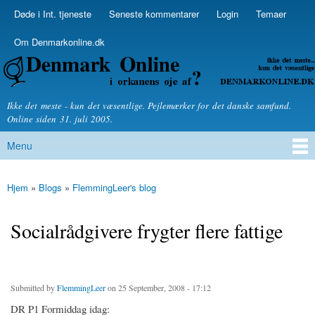
Skip to
Døde i Int. tjeneste
Seneste kommentarer
Login
Temaer
Secondary menu
main
content
Om Denmarkonline.dk
Denmarkonline.dk - blognyheder om politik
Ikke det meste - kun det væsentlige. Pejlemærker for det danske samfund.
Online siden 31. juli 2005.
Menu
Main menu
Hjem
»
Blogs
»
FlemmingLeer's blog
You are here
Socialrådgivere frygter flere fattige
Submitted by
FlemmingLeer
on 25 September, 2008 - 17:12
DR P1 Formiddag idag: