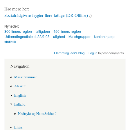
Hør mere her:
Socialrådgivere frygter flere fattige (DR Offline)
;)
Nyheder:
300 timers reglen
fattigdom
450 timers reglen
Udlændingeaftale d. 22/9-08
ulighed
Matchgrupper
kontanthjælp
statistik
FlemmingLeer's blog
Log in
to post comments
Navigation
Maskinrummet
Afskrift
English
Indhold
Nedtrykt og Nato Soldat ?
Links