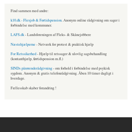
Find sammen med andre:
k10.dk - Flexjob & Førtidspension
. Anonym online rådgivning om sager i
forbindelse med kommuner.
LAFS.dk
- Landsforeningen af Fleks- & Skånejobbere
Næstehjælperne
- Netværk for protest & praktisk hjælp
For Retssikerhed
- Hjælp til retssager & ulovlig sagsbehandling
(kontanthjælp, førtidspension m.fl.)
SINDs pårørenderådgivning
- om forhold i forbindelse med psykisk
sygdom. Anonym & gratis telefonrådgivning. Åben 10 timer dagligt i
hverdage.
Fællesskab skaber forandring !