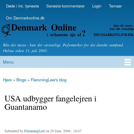
Skip to
Døde i Int. tjeneste
Seneste kommentarer
Login
Temaer
Secondary menu
main
content
Om Denmarkonline.dk
Denmarkonline.dk - blognyheder om politik
Ikke det meste - kun det væsentlige. Pejlemærker for det danske samfund.
Online siden 31. juli 2005.
Menu
Main menu
Hjem
»
Blogs
»
FlemmingLeer's blog
You are here
USA udbygger fangelejren i
Guantanamo
Submitted by
FlemmingLeer
on 29 June, 2006 - 18:47