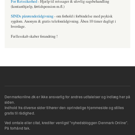
For Retssikerhed
- Hjælp til retssager & ulovlig sagsbehandling
(kontanthjælp, førtidspension m.fl.)
SINDs pårørenderådgivning
- om forhold i forbindelse med psykisk
sygdom. Anonym & gratis telefonrådgivning. Åben 10 timer dagligt i
hverdage.
Fællesskab skaber forandring !
Denmarkonline.dk er ikke ansvarlig for andres udtalelser og indlæg her på
siden.
Indhold fra diverse sider tilhører den oprindelige hjemmeside og stilles
gratis til rådighed.
Ved omtale eller citat, krediter venligst "nyhedsbloggen Denmark Online".
På forhånd tak.