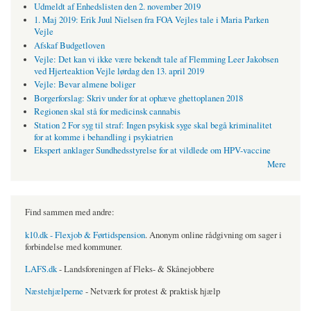
Udmeldt af Enhedslisten den 2. november 2019
1. Maj 2019: Erik Juul Nielsen fra FOA Vejles tale i Maria Parken
Vejle
Afskaf Budgetloven
Vejle: Det kan vi ikke være bekendt tale af Flemming Leer Jakobsen
ved Hjerteaktion Vejle lørdag den 13. april 2019
Vejle: Bevar almene boliger
Borgerforslag: Skriv under for at ophæve ghettoplanen 2018
Regionen skal stå for medicinsk cannabis
Station 2 For syg til straf: Ingen psykisk syge skal begå kriminalitet
for at komme i behandling i psykiatrien
Ekspert anklager Sundhedsstyrelse for at vildlede om HPV-vaccine
Mere
Find sammen med andre:
k10.dk - Flexjob & Førtidspension
. Anonym online rådgivning om sager i
forbindelse med kommuner.
LAFS.dk
- Landsforeningen af Fleks- & Skånejobbere
Næstehjælperne
- Netværk for protest & praktisk hjælp