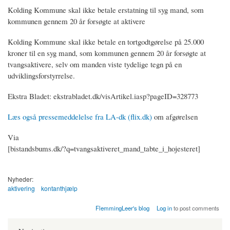
Kolding Kommune skal ikke betale erstatning til syg mand, som
kommunen gennem 20 år forsøgte at aktivere
Kolding Kommune skal ikke betale en tortgodtgørelse på 25.000
kroner til en syg mand, som kommunen gennem 20 år forsøgte at
tvangsaktivere, selv om manden viste tydelige tegn på en
udviklingsforstyrrelse.
Ekstra Bladet: ekstrabladet.dk/visArtikel.iasp?pageID=328773
Læs også pressemeddelelse fra LA-dk (flix.dk)
om afgørelsen
Via
[bistandsbums.dk/?q=tvangsaktiveret_mand_tabte_i_hojesteret]
Nyheder:
aktivering
kontanthjælp
FlemmingLeer's blog
Log in
to post comments