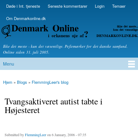
Skip to
Døde i Int. tjeneste
Seneste kommentarer
Login
Temaer
Secondary menu
main
content
Om Denmarkonline.dk
Denmarkonline.dk - blognyheder om politik
Ikke det meste - kun det væsentlige. Pejlemærker for det danske samfund.
Online siden 31. juli 2005.
Menu
Main menu
Hjem
»
Blogs
»
FlemmingLeer's blog
You are here
Tvangsaktiveret autist tabte i
Højesteret
Submitted by
FlemmingLeer
on 6 January, 2006 - 07:35