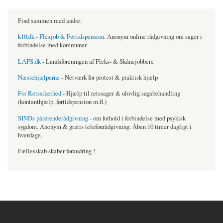
Find sammen med andre:
k10.dk - Flexjob & Førtidspension
. Anonym online rådgivning om sager i
forbindelse med kommuner.
LAFS.dk
- Landsforeningen af Fleks- & Skånejobbere
Næstehjælperne
- Netværk for protest & praktisk hjælp
For Retssikerhed
- Hjælp til retssager & ulovlig sagsbehandling
(kontanthjælp, førtidspension m.fl.)
SINDs pårørenderådgivning
- om forhold i forbindelse med psykisk
sygdom. Anonym & gratis telefonrådgivning. Åben 10 timer dagligt i
hverdage.
Fællesskab skaber forandring !