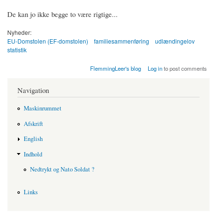
De kan jo ikke begge to være rigtige...
Nyheder:
EU-Domstolen (EF-domstolen)
familiesammenføring
udlændingelov
statistik
FlemmingLeer's blog
Log in
to post comments
Navigation
Maskinrummet
Afskrift
English
Indhold
Nedtrykt og Nato Soldat ?
Links