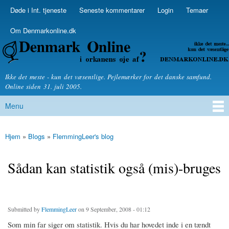
Skip to
Døde i Int. tjeneste
Seneste kommentarer
Login
Temaer
Secondary menu
main
content
Om Denmarkonline.dk
Denmarkonline.dk - blognyheder om politik
Ikke det meste - kun det væsentlige. Pejlemærker for det danske samfund.
Online siden 31. juli 2005.
Menu
Main menu
Hjem
»
Blogs
»
FlemmingLeer's blog
You are here
Sådan kan statistik også (mis)-bruges
Submitted by
FlemmingLeer
on 9 September, 2008 - 01:12
Som min far siger om statistik. Hvis du har hovedet inde i en tændt