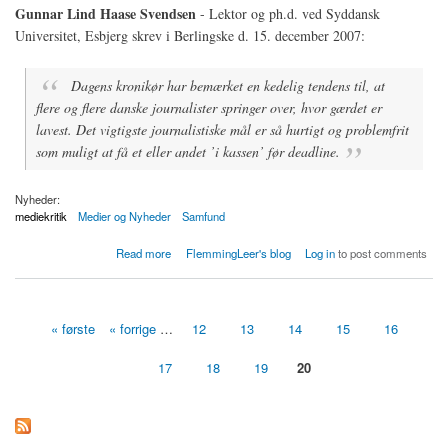
Gunnar Lind Haase Svendsen
- Lektor og ph.d. ved Syddansk
Universitet, Esbjerg skrev i Berlingske d. 15. december 2007:
Dagens kronikør har bemærket en kedelig tendens til, at
flere og flere danske journalister springer over, hvor gærdet er
lavest. Det vigtigste journalistiske mål er så hurtigt og problemfrit
som muligt at få et eller andet ’i kassen’ før deadline.
Nyheder:
mediekritik
Medier og Nyheder
Samfund
about Quick & Dirty-journalistik på fremmarch
Read more
FlemmingLeer's blog
Log in
to post comments
« første
« forrige
…
12
13
14
15
16
Sider
17
18
19
20