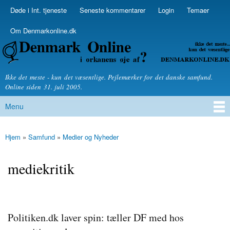
Skip to
Døde i Int. tjeneste
Seneste kommentarer
Login
Temaer
Secondary menu
main
content
Om Denmarkonline.dk
Denmarkonline.dk - blognyheder om politik
Ikke det meste - kun det væsentlige. Pejlemærker for det danske samfund.
Online siden 31. juli 2005.
Menu
Main menu
Hjem
»
Samfund
»
Medier og Nyheder
You are here
mediekritik
Politiken.dk laver spin: tæller DF med hos