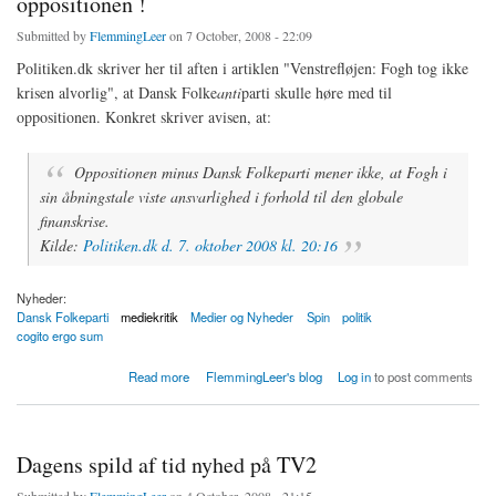
oppositionen !
Submitted by
FlemmingLeer
on 7 October, 2008 - 22:09
Politiken.dk skriver her til aften i artiklen "Venstrefløjen: Fogh tog ikke
krisen alvorlig", at Dansk Folke
anti
parti skulle høre med til
oppositionen. Konkret skriver avisen, at:
Oppositionen minus Dansk Folkeparti mener ikke, at Fogh i
sin åbningstale viste ansvarlighed i forhold til den globale
finanskrise.
Kilde:
Politiken.dk d. 7. oktober 2008 kl. 20:16
Nyheder:
Dansk Folkeparti
mediekritik
Medier og Nyheder
Spin
politik
cogito ergo sum
about Politiken.dk laver spin: tæller DF med hos oppositionen !
Read more
FlemmingLeer's blog
Log in
to post comments
Dagens spild af tid nyhed på TV2