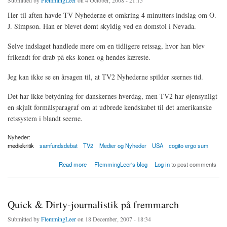
Submitted by
FlemmingLeer
on 4 October, 2008 - 21:15
Her til aften havde TV Nyhederne et omkring 4 minutters indslag om O.
J. Simpson. Han er blevet dømt skyldig ved en domstol i Nevada.
Selve indslaget handlede mere om en tidligere retssag, hvor han blev
frikendt for drab på eks-konen og hendes kæreste.
Jeg kan ikke se en årsagen til, at TV2 Nyhederne spilder seernes tid.
Det har ikke betydning for danskernes hverdag, men TV2 har øjensynligt
en skjult formålsparagraf om at udbrede kendskabet til det amerikanske
retssystem i blandt seerne.
Nyheder:
mediekritik
samfundsdebat
TV2
Medier og Nyheder
USA
cogito ergo sum
about Dagens spild af tid nyhed på TV2
Read more
FlemmingLeer's blog
Log in
to post comments
Quick & Dirty-journalistik på fremmarch
Submitted by
FlemmingLeer
on 18 December, 2007 - 18:34