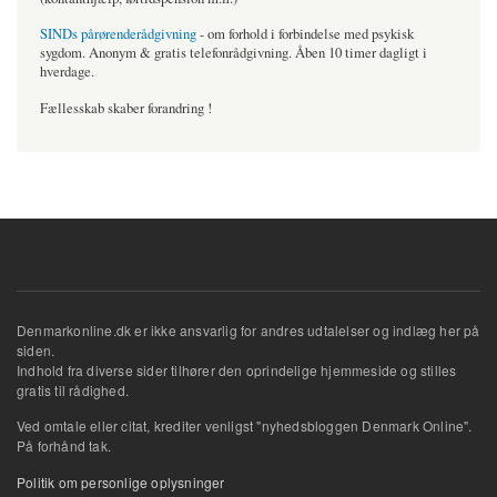
SINDs pårørenderådgivning
- om forhold i forbindelse med psykisk
sygdom. Anonym & gratis telefonrådgivning. Åben 10 timer dagligt i
hverdage.
Fællesskab skaber forandring !
Denmarkonline.dk er ikke ansvarlig for andres udtalelser og indlæg her på
siden.
Indhold fra diverse sider tilhører den oprindelige hjemmeside og stilles
gratis til rådighed.
Ved omtale eller citat, krediter venligst "nyhedsbloggen Denmark Online".
På forhånd tak.
Politik om personlige oplysninger