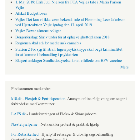
1. Maj 2019: Erik Juul Nielsen fra FOA Vejles tale i Maria Parken
Vejle
Afskaf Budgetloven
Vejle: Det kan vi ikke være bekendt tale af Flemming Leer Jakobsen
ved Hjerteaktion Vejle lørdag den 13. april 2019
Vejle: Bevar almene boliger
Borgerforslag: Skriv under for at ophæve ghettoplanen 2018
Regionen skal stå for medicinsk cannabis
Station 2 For syg til straf: Ingen psykisk syge skal begå kriminalitet
for at komme i behandling i psykiatrien
Ekspert anklager Sundhedsstyrelse for at vildlede om HPV-vaccine
Mere
Find sammen med andre:
k10.dk - Flexjob & Førtidspension
. Anonym online rådgivning om sager i
forbindelse med kommuner.
LAFS.dk
- Landsforeningen af Fleks- & Skånejobbere
Næstehjælperne
- Netværk for protest & praktisk hjælp
For Retssikerhed
- Hjælp til retssager & ulovlig sagsbehandling
(kontanthjælp, førtidspension m.fl.)