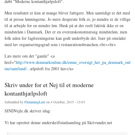
døbt "Moderne kontanthjælpsloft".
Men resultatet er kun at mange bliver fattigere. Men samtidigt er det med
til at presse lønningerne. Jo mere desperate folk er, jo mindre er de villige
til at arbejde for en mindre løn. Husk på at der reelt faktisk ikke er en
mindsteløn i Danmark. Der er en overenskomstmæssig mindsteløn, men
folk uden for fagforeningerne kan godt underbyde det. Især på områder
med lav organiseringsgrad som i restaurationsbranchen.<br><br>
Læs mere om det "gamle" <a
href="
http://www.denmarkonline.dk/emne_oversigt_her_pa_denmark_onl
ine/samfund/...
ælpsloft fra 2001 her</a>
Skriv under for et Nej til et moderne
kontanthjælpsloft
Submitted by
FlemmingLeer
on 4 October, 2015 - 15:03
SINDVejle.dk skriver idag:
Vi har oprettet denne underskriftsindsamling på Skrivunder.net