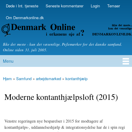
Skip to
Døde i Int. tjeneste
Seneste kommentarer
Login
Temaer
Secondary menu
main
content
Om Denmarkonline.dk
Denmarkonline.dk - blognyheder om politik
Ikke det meste - kun det væsentlige. Pejlemærker for det danske samfund.
Online siden 31. juli 2005.
Menu
Main menu
Hjem
»
Samfund
»
arbejdsmarked
»
kontanthjælp
You are here
Moderne kontanthjælpsloft (2015)
Venstre regeringen nye besparelser i 2015 for modtagere af
kontanthjælps-, uddannelseshjælp & integrationsydelse har de i spin regi