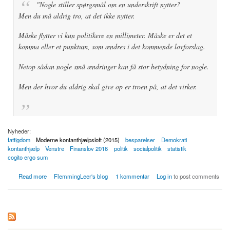
"Nogle stiller spørgsmål om en underskrift nytter?
Men du må aldrig tro, at det ikke nytter.
Måske flytter vi kun politikere en millimeter. Måske er det et
komma eller et punktum, som ændres i det kommende lovforslag.
Netop sådan nogle små ændringer kan få stor betydning for nogle.
Men der hvor du aldrig skal give op er troen på, at det virker.
Nyheder:
fattigdom
Moderne kontanthjælpsloft (2015)
besparelser
Demokrati
kontanthjælp
Venstre
Finanslov 2016
politik
socialpolitik
statistik
cogito ergo sum
about Skriv under for et Nej til et moderne kontanthjælpsloft
Read more
FlemmingLeer's blog
1 kommentar
Log in
to post comments