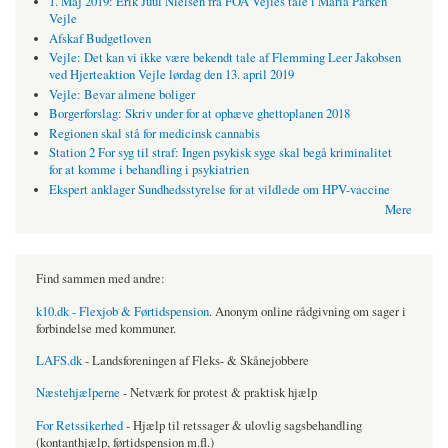
1. Maj 2019: Erik Juul Nielsen fra FOA Vejles tale i Maria Parken
Vejle
Afskaf Budgetloven
Vejle: Det kan vi ikke være bekendt tale af Flemming Leer Jakobsen
ved Hjerteaktion Vejle lørdag den 13. april 2019
Vejle: Bevar almene boliger
Borgerforslag: Skriv under for at ophæve ghettoplanen 2018
Regionen skal stå for medicinsk cannabis
Station 2 For syg til straf: Ingen psykisk syge skal begå kriminalitet
for at komme i behandling i psykiatrien
Ekspert anklager Sundhedsstyrelse for at vildlede om HPV-vaccine
Mere
Find sammen med andre:
k10.dk - Flexjob & Førtidspension
. Anonym online rådgivning om sager i
forbindelse med kommuner.
LAFS.dk
- Landsforeningen af Fleks- & Skånejobbere
Næstehjælperne
- Netværk for protest & praktisk hjælp
For Retssikerhed
- Hjælp til retssager & ulovlig sagsbehandling
(kontanthjælp, førtidspension m.fl.)