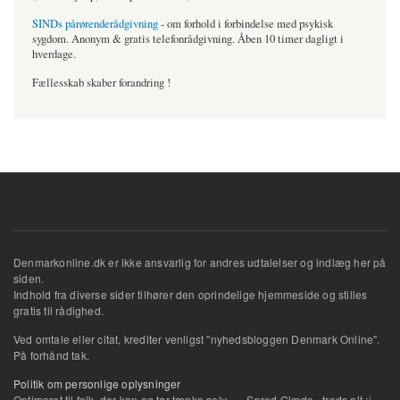
SINDs pårørenderådgivning
- om forhold i forbindelse med psykisk
sygdom. Anonym & gratis telefonrådgivning. Åben 10 timer dagligt i
hverdage.
Fællesskab skaber forandring !
Denmarkonline.dk er ikke ansvarlig for andres udtalelser og indlæg her på
siden.
Indhold fra diverse sider tilhører den oprindelige hjemmeside og stilles
gratis til rådighed.
Ved omtale eller citat, krediter venligst "nyhedsbloggen Denmark Online".
På forhånd tak.
Politik om personlige oplysninger
Optimeret til folk, der kan og tør tænke selv... .- Spred Glæde...trods alt :/ -.