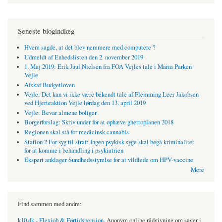
Seneste blogindlæg
Hvem sagde, at det blev nemmere med computere ?
Udmeldt af Enhedslisten den 2. november 2019
1. Maj 2019: Erik Juul Nielsen fra FOA Vejles tale i Maria Parken
Vejle
Afskaf Budgetloven
Vejle: Det kan vi ikke være bekendt tale af Flemming Leer Jakobsen
ved Hjerteaktion Vejle lørdag den 13. april 2019
Vejle: Bevar almene boliger
Borgerforslag: Skriv under for at ophæve ghettoplanen 2018
Regionen skal stå for medicinsk cannabis
Station 2 For syg til straf: Ingen psykisk syge skal begå kriminalitet
for at komme i behandling i psykiatrien
Ekspert anklager Sundhedsstyrelse for at vildlede om HPV-vaccine
Mere
Find sammen med andre:
k10.dk - Flexjob & Førtidspension
. Anonym online rådgivning om sager i