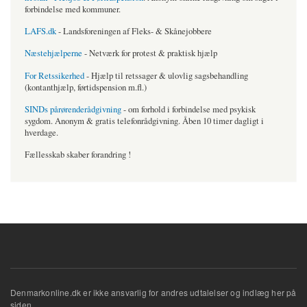
forbindelse med kommuner.
LAFS.dk
- Landsforeningen af Fleks- & Skånejobbere
Næstehjælperne
- Netværk for protest & praktisk hjælp
For Retssikerhed
- Hjælp til retssager & ulovlig sagsbehandling
(kontanthjælp, førtidspension m.fl.)
SINDs pårørenderådgivning
- om forhold i forbindelse med psykisk
sygdom. Anonym & gratis telefonrådgivning. Åben 10 timer dagligt i
hverdage.
Fællesskab skaber forandring !
Denmarkonline.dk er ikke ansvarlig for andres udtalelser og indlæg her på
siden.