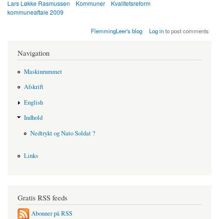
Lars Løkke Rasmussen
Kommuner
Kvalitetsreform
kommuneaftale 2009
FlemmingLeer's blog
Log in
to post comments
Navigation
Maskinrummet
Afskrift
English
Indhold
Nedtrykt og Nato Soldat ?
Links
Gratis RSS feeds
Abonner på RSS