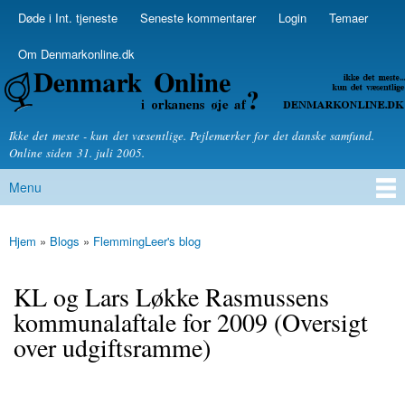
Skip to
Døde i Int. tjeneste
Seneste kommentarer
Login
Temaer
Secondary menu
main
content
Om Denmarkonline.dk
Denmarkonline.dk - blognyheder om politik
Ikke det meste - kun det væsentlige. Pejlemærker for det danske samfund.
Online siden 31. juli 2005.
Menu
Main menu
Hjem
»
Blogs
»
FlemmingLeer's blog
You are here
KL og Lars Løkke Rasmussens
kommunalaftale for 2009 (Oversigt
over udgiftsramme)