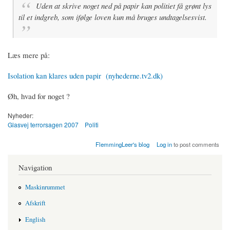
Uden at skrive noget ned på papir kan politiet få grønt lys
til et indgreb, som ifølge loven kun må bruges undtagelsesvist.
Læs mere på:
Isolation kan klares uden papir (nyhederne.tv2.dk­)
Øh, hvad for noget ?
Nyheder:
Glasvej terrorsagen 2007
Politi
FlemmingLeer's blog
Log in
to post comments
Navigation
Maskinrummet
Afskrift
English