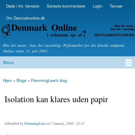
Skip to
Døde i Int. tjeneste
Seneste kommentarer
Login
Temaer
Secondary menu
main
content
Om Denmarkonline.dk
Denmarkonline.dk - blognyheder om politik
Ikke det meste - kun det væsentlige. Pejlemærker for det danske samfund.
Online siden 31. juli 2005.
Menu
Main menu
Hjem
»
Blogs
»
FlemmingLeer's blog
You are here
Isolation kan klares uden papir
Submitted by
FlemmingLeer
on 7 January, 2008 - 23:15