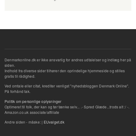
Denmarkonline.dk er ikke ansvarlig for andres udtalelser og indlæg her på
siden.
Indhold fra diverse sider tilhører den oprindelige hjemmeside og stilles
gratis til rådighed.
Ved omtale eller citat, krediter venligst "nyhedsbloggen Denmark Online".
På forhånd tak.
Politik om personlige oplysninger
Optimeret til folk, der kan og tør tænke selv... .- Spred Glæde...trods alt :/ -.
Amazon.co.uk associate/affiliate
Andre siden - måske: |
EUvalget.dk