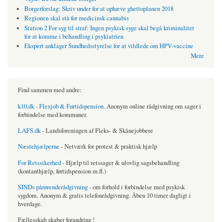
Borgerforslag: Skriv under for at ophæve ghettoplanen 2018
Regionen skal stå for medicinsk cannabis
Station 2 For syg til straf: Ingen psykisk syge skal begå kriminalitet
for at komme i behandling i psykiatrien
Ekspert anklager Sundhedsstyrelse for at vildlede om HPV-vaccine
Mere
Find sammen med andre:
k10.dk - Flexjob & Førtidspension
. Anonym online rådgivning om sager i
forbindelse med kommuner.
LAFS.dk
- Landsforeningen af Fleks- & Skånejobbere
Næstehjælperne
- Netværk for protest & praktisk hjælp
For Retssikerhed
- Hjælp til retssager & ulovlig sagsbehandling
(kontanthjælp, førtidspension m.fl.)
SINDs pårørenderådgivning
- om forhold i forbindelse med psykisk
sygdom. Anonym & gratis telefonrådgivning. Åben 10 timer dagligt i
hverdage.
Fællesskab skaber forandring !