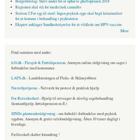
Borgerforslag: Skriv under for at ophæve ghettoplanen 2018
Regionen skal stå for medicinsk cannabis
Station 2 For syg til straf: Ingen psykisk syge skal begå kriminalitet
for at komme i behandling i psykiatrien
Ekspert anklager Sundhedsstyrelse for at vildlede om HPV-vaccine
Mere
Find sammen med andre:
k10.dk - Flexjob & Førtidspension
. Anonym online rådgivning om sager i
forbindelse med kommuner.
LAFS.dk
- Landsforeningen af Fleks- & Skånejobbere
Næstehjælperne
- Netværk for protest & praktisk hjælp
For Retssikerhed
- Hjælp til retssager & ulovlig sagsbehandling
(kontanthjælp, førtidspension m.fl.)
SINDs pårørenderådgivning
- om forhold i forbindelse med psykisk
sygdom. Anonym & gratis telefonrådgivning. Åben 10 timer dagligt i
hverdage.
Fællesskab skaber forandring !