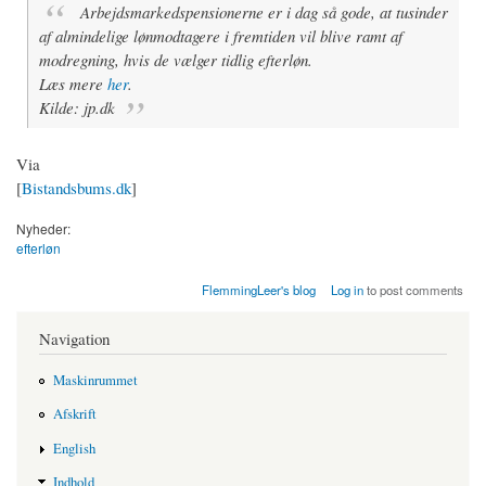
Arbejdsmarkedspensionerne er i dag så gode, at tusinder
af almindelige lønmodtagere i fremtiden vil blive ramt af
modregning, hvis de vælger tidlig efterløn.
Læs mere
her
.
Kilde: jp.dk
Via
[
Bistandsbums.dk
]
Nyheder:
efterløn
FlemmingLeer's blog
Log in
to post comments
Navigation
Maskinrummet
Afskrift
English
Indhold