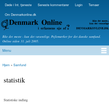
Skip to
Døde i Int. tjeneste
Seneste kommentarer
Login
Temaer
Secondary menu
main
content
Om Denmarkonline.dk
Denmarkonline.dk - blognyheder om politik
Ikke det meste - kun det væsentlige. Pejlemærker for det danske samfund.
Online siden 31. juli 2005.
Menu
Main menu
Hjem
»
Samfund
You are here
statistik
Statistiske indlæg