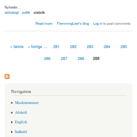
Nyheder:
aktindsigt
politik
statistik
about Løgnen om ledigheden og arbejdsløsheden
Read more
FlemmingLeer's blog
Log in
to post comments
« første
« forrige
…
281
282
283
284
285
Sider
286
287
288
289
Navigation
Maskinrummet
Afskrift
English
Indhold