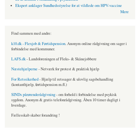
Ekspert anklager Sundhedsstyrelse for at vildlede om HPV-vaccine
Mere
Find sammen med andre:
k10.dk - Flexjob & Førtidspension
. Anonym online rådgivning om sager i
forbindelse med kommuner.
LAFS.dk
- Landsforeningen af Fleks- & Skånejobbere
Næstehjælperne
- Netværk for protest & praktisk hjælp
For Retssikerhed
- Hjælp til retssager & ulovlig sagsbehandling
(kontanthjælp, førtidspension m.fl.)
SINDs pårørenderådgivning
- om forhold i forbindelse med psykisk
sygdom. Anonym & gratis telefonrådgivning. Åben 10 timer dagligt i
hverdage.
Fællesskab skaber forandring !