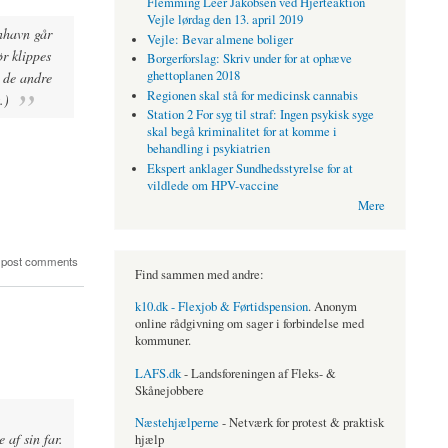
Flemming Leer Jakobsen ved Hjerteaktion
Vejle lørdag den 13. april 2019
enhavn går
Vejle: Bevar almene boliger
ør klippes
Borgerforslag: Skriv under for at ophæve
ghettoplanen 2018
m de andre
Regionen skal stå for medicinsk cannabis
.)
Station 2 For syg til straf: Ingen psykisk syge
skal begå kriminalitet for at komme i
behandling i psykiatrien
Ekspert anklager Sundhedsstyrelse for at
vildlede om HPV-vaccine
Mere
 post comments
Find sammen med andre:
k10.dk - Flexjob & Førtidspension
. Anonym
online rådgivning om sager i forbindelse med
kommuner.
LAFS.dk
- Landsforeningen af Fleks- &
Skånejobbere
Næstehjælperne
- Netværk for protest & praktisk
 af sin far.
hjælp