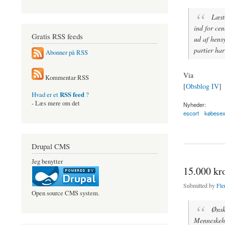
Læst
ind for cen
Gratis RSS feeds
ud af hensy
partier har
Abonner på RSS
Via
Kommentar RSS
[
Obsblog IV
]
RSS feed
Hvad er et
?
- Læs mere om det
Nyheder:
escort
købese
about København: 
Drupal CMS
Jeg benytter
15.000 kro
Submitted by
Fle
Open source CMS system.
Ønsk
Menneskeha