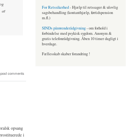
 og
For Retssikerhed
- Hjælp til retssager & ulovlig
 at
sagsbehandling (kontanthjælp, førtidspension
m.fl.)
SINDs pårørenderådgivning
- om forhold i
forbindelse med psykisk sygdom. Anonym &
gratis telefonrådgivning. Åben 10 timer dagligt i
hverdage.
Fællesskab skaber forandring !
 post comments
moralsk opsang
rostituerede i