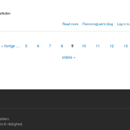
stitution
 til en prostitueret
Read more
FlemmingLeer's blog
Log in
to
« forrige
…
5
6
7
8
9
10
11
12
13
sidste »
siden.
s til rådighed.