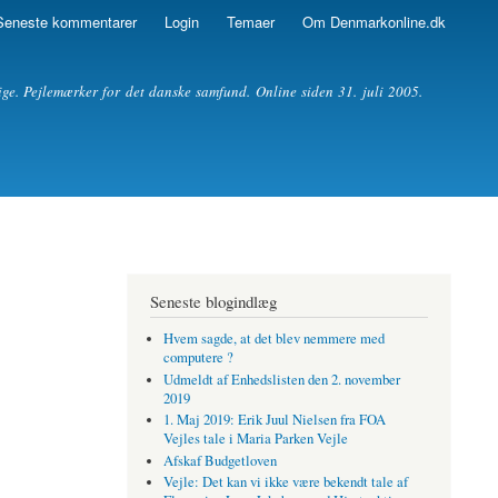
Seneste kommentarer
Login
Temaer
Om Denmarkonline.dk
ige. Pejlemærker for det danske samfund. Online siden 31. juli 2005.
Seneste blogindlæg
Hvem sagde, at det blev nemmere med
computere ?
Udmeldt af Enhedslisten den 2. november
2019
1. Maj 2019: Erik Juul Nielsen fra FOA
Vejles tale i Maria Parken Vejle
Afskaf Budgetloven
Vejle: Det kan vi ikke være bekendt tale af