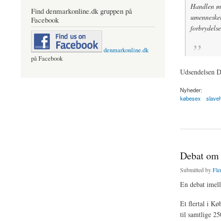
Handlen med
Find denmarkonline.dk gruppen på
umenneskel
Facebook
forbrydels
denmarkonline.dk
på Facebook
Udsendelsen Da
Nyheder:
købesex
slave
about 15.000 kroner
Debat om 
Submitted by
Fle
En debat ime
Et flertal i K
til samtlige 25