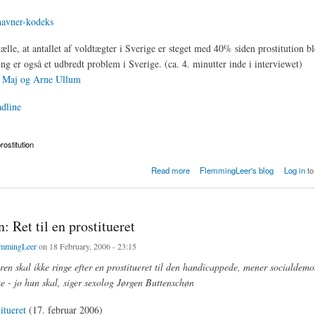
avner-kodeks
ælle, at antallet af voldtægter i Sverige er steget med 40% siden prostitution bl
ing er også et udbredt problem i Sverige. (ca. 4. minutter inde i interviewet)
 Maj og Arne Ullum
dline
rostitution
titution på DR2 Deadline Torsdag d. 9. marts
Read more
FlemmingLeer's blog
Log in
to
 Ret til en prostitueret
mmingLeer
on 18 February, 2006 - 23:15
n skal ikke ringe efter en prostitueret til den handicappede, mener socialdem
 - jo hun skal, siger sexolog
Jørgen Buttenschøn
itueret
(17. februar 2006)