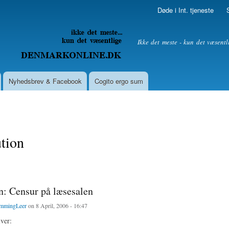
Skip to
Døde i Int. tjeneste
main
content
litik
Ikke det meste - kun det væsentl
Nyhedsbrev & Facebook
Cogito ergo sum
ution
: Censur på læsesalen
mmingLeer
on 8 April, 2006 - 16:47
ver: