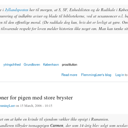
e i
Jyllandsposten
her til morgen, at S, SF, Enhedslisten og de Radikale i Køb
surering af indkøbte aviser og blade til bibliotekerne, ved at sexannoncer o.l. b
n til den offentlige moral. (De radikale dog kun, hvis det er lovligt at gøre. O
 tilsvarende respekt for loven melder historien ikke noget om. Man kan tænke sit
x
ytringsfrihed
Grundloven
København
prostitution
Censur på læsesalen
Read more
FlemmingLeer's blog
Log in
to
ner for pigen med store bryster
mmingLeer
on 15 March, 2006 - 10:15
et om at købe en kvinde til ejendom vækker ikke opsigt i Rumænien.
ndleren tilbyder teenagepigen
Carmen
, der som 14-årig blev solgt som sexslave