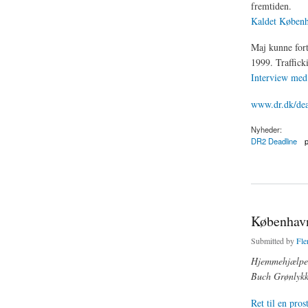
fremtiden.
Kaldet Københ
Maj kunne fort
1999. Traffick
Interview med
www.dr.dk/dea
Nyheder:
DR2 Deadline
p
about Debat om pros
København:
Submitted by
Fle
Hjemmehjælpere
Buch Grønlykke
Ret til en prost