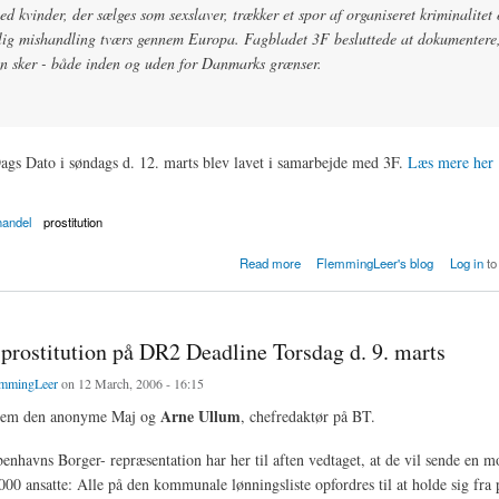
 kvinder, der sælges som sexslaver, trækker et spor af organiseret kriminalitet
ig mishandling tværs gennem Europa. Fagbladet 3F besluttede at dokumentere,
en sker - både inden og uden for Danmarks grænser.
gs Dato i søndags d. 12. marts blev lavet i samarbejde med 3F.
Læs mere her
handel
prostitution
 for pigen med store bryster
Read more
FlemmingLeer's blog
Log in
to
prostitution på DR2 Deadline Torsdag d. 9. marts
mmingLeer
on 12 March, 2006 - 16:15
Arne Ullum
llem den anonyme Maj og
, chefredaktør på BT.
øbenhavns Borger- repræsentation har her til aften vedtaget, at de vil sende en 
000 ansatte: Alle på den kommunale lønningsliste opfordres til at holde sig fra p