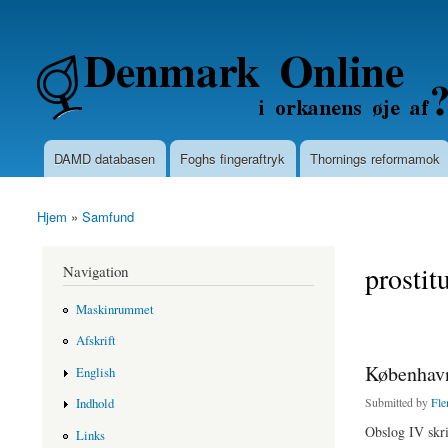
Secondary menu
Denmarkonline.dk - blognyheder om po
DAMD databasen
Foghs fingeraftryk
Thornings reformamok
Main menu
Hjem
»
Samfund
You are here
prostit
Navigation
Maskinrummet
Afskrift
København
English
Submitted by
Fle
Indhold
Obslog IV skri
Links