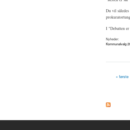
Du vil således
prokuratortung
I "Debatten er
Nyheder:
Kommunalvalg 2
about Aalborg: Deba
« første
Sider