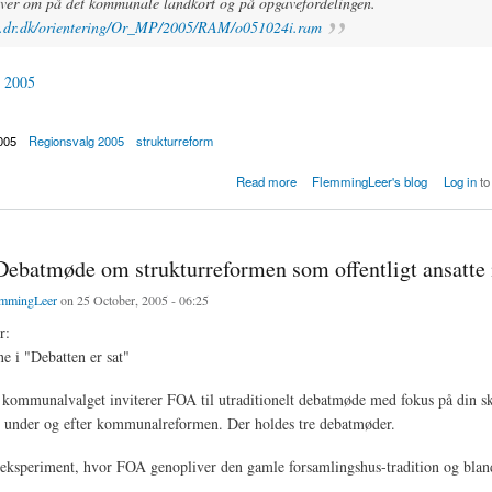
aver om på det kommunale landkort og på opgavefordelingen.
w.dr.dk/orientering/Or_MP/2005/RAM/o051024i.ram
 2005
005
Regionsvalg 2005
strukturreform
kampen med struktrurreformen til kommunal- og regionsvalget er begyndt
Read more
FlemmingLeer's blog
Log in
to
Debatmøde om strukturreformen som offentligt ansatte 
mmingLeer
on 25 October, 2005 - 06:25
r:
 i "Debatten er sat"
 kommunalvalget inviterer FOA til utraditionelt debatmøde med fokus på din 
at under og efter kommunalreformen. Der holdes tre debatmøder.
 eksperiment, hvor FOA genopliver den gamle forsamlingshus-tradition og bla
.