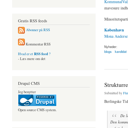
KommunalVal
mavesure indh
Minoritetspart
Gratis RSS feeds
København
Abonner på RSS
Mona Anderse
Kommentar RSS
Nyheder:
blogs
kandidat
RSS feed
Hvad er et
?
- Læs mere om det
about KommunalValg
Drupal CMS
Strukturre
Jeg benytter
Submitted by
Fle
Berlingske Tid
Open source CMS system.
De lo
Den kommun