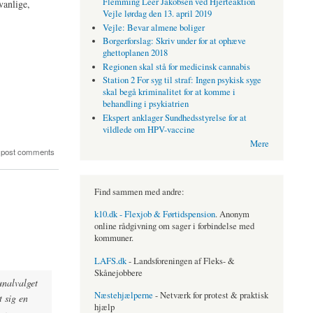
Flemming Leer Jakobsen ved Hjerteaktion
vanlige,
Vejle lørdag den 13. april 2019
Vejle: Bevar almene boliger
Borgerforslag: Skriv under for at ophæve
ghettoplanen 2018
Regionen skal stå for medicinsk cannabis
Station 2 For syg til straf: Ingen psykisk syge
skal begå kriminalitet for at komme i
behandling i psykiatrien
Ekspert anklager Sundhedsstyrelse for at
vildlede om HPV-vaccine
Mere
 post comments
Find sammen med andre:
k10.dk - Flexjob & Førtidspension
. Anonym
online rådgivning om sager i forbindelse med
kommuner.
LAFS.dk
- Landsforeningen af Fleks- &
Skånejobbere
unalvalget
Næstehjælperne
- Netværk for protest & praktisk
 sig en
hjælp