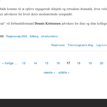
 både komme til at opleve engagerede ildsjæle og retssalens dramatik, hvor vel
er advokerer for hvert deres modsatrettede synspunkt.
Dennis Kristensen
 sat" vil forbundsformand
advokere for dine og dine kollege
005
Regionsvalg 2005
Aalborg
strukturreform
tmøde om strukturreformen som offentligt ansatte idag
Read more
FlemmingLeer's blog
Log in
to
« forrige
…
13
14
15
16
17
18
19
20
næste »
sidste »