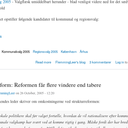
g 2005
- Valgflæsk umiddelbart herunder - blad venligst videre ned for det sæd
old
iet opstiller følgende kandidater til kommunal og regionsvalg:
n
Kommunalvalg 2005
Regionsvalg 2005
København
Århus
 2005 Minoritetspartiet
Read more
FlemmingLeer's blog
3 kommentarer
Log in
to
form: Reformen får flere vindere end tabere
mmingLeer
on 26 October, 2005 - 12:20
endes leder skriver om omkostningerne ved strukturreformen:
kale politikere skal før valget fortælle, hvordan de vil rationalisere efter komm
ale valgkamp har svært ved at komme rigtig i gang. Måske fordi der har bredt