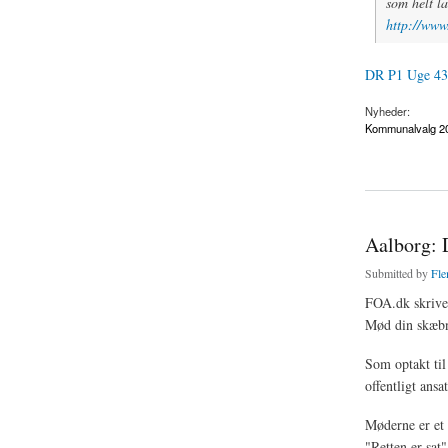
som helt l
http://ww
DR P1 Uge 43
Nyheder:
Kommunalvalg 2
about Hjørnet: Valg
Aalborg: 
Submitted by
Fle
FOA.dk skrive
Mød din skæbne
Som optakt til
offentligt ans
Møderne er et
"Retten er sat"