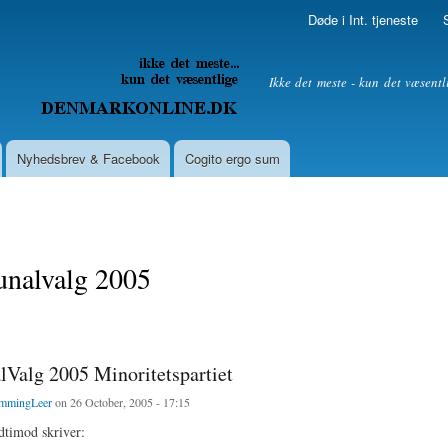
Skip to
Døde i Int. tjeneste
main
content
litik
Ikke det meste - kun det væsentl
Nyhedsbrev & Facebook
Cogito ergo sum
alvalg 2005
alg 2005 Minoritetspartiet
mmingLeer
on 26 October, 2005 - 17:15
dtimod skriver: