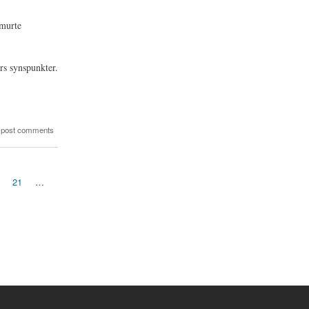
smurte
rs synspunkter.
 post comments
21
…