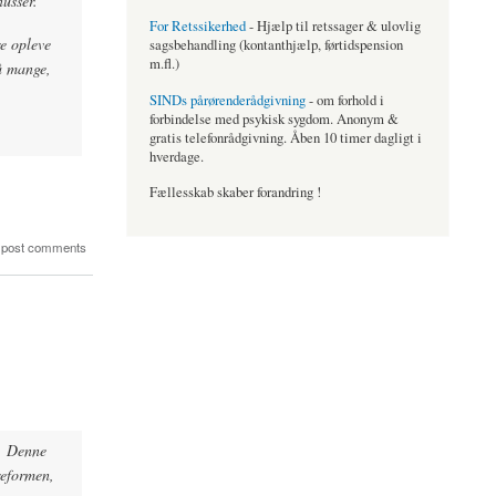
nusser.
For Retssikerhed
- Hjælp til retssager & ulovlig
re opleve
sagsbehandling (kontanthjælp, førtidspension
m.fl.)
å mange,
SINDs pårørenderådgivning
- om forhold i
forbindelse med psykisk sygdom. Anonym &
gratis telefonrådgivning. Åben 10 timer dagligt i
hverdage.
Fællesskab skaber forandring !
 post comments
. Denne
reformen,