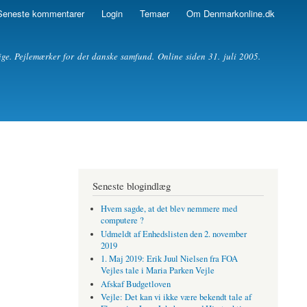
Seneste kommentarer
Login
Temaer
Om Denmarkonline.dk
ige. Pejlemærker for det danske samfund. Online siden 31. juli 2005.
Seneste blogindlæg
Hvem sagde, at det blev nemmere med
computere ?
Udmeldt af Enhedslisten den 2. november
2019
1. Maj 2019: Erik Juul Nielsen fra FOA
Vejles tale i Maria Parken Vejle
Afskaf Budgetloven
Vejle: Det kan vi ikke være bekendt tale af