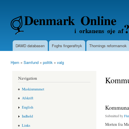
Secondary menu
Denmarkonline.dk - blognyheder om po
DAMD databasen
Foghs fingeraftryk
Thornings reformamok
Main menu
Hjem
»
Samfund
»
politik
»
valg
You are here
Kommun
Navigation
Maskinrummet
Afskrift
KommunalV
English
Submitted by
Fle
Indhold
Morten fra Mi
Links