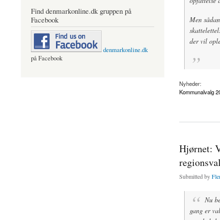
opfattelse 
Find denmarkonline.dk gruppen på
Facebook
Men sådan e
skattelett
der vil opl
denmarkonline.dk
på Facebook
Nyheder:
Kommunalvalg 2
about Strukturrefor
Hjørnet: 
regionsva
Submitted by
Fle
Nu be
gang er va