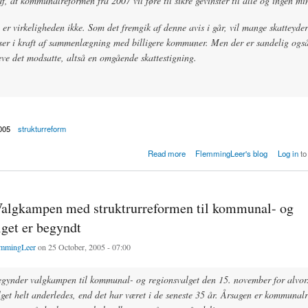
af, at kommunalreformen fra 2007 vil føre til sikre gevinster til alle og ingen mi
r virkeligheden ikke. Som det fremgik af denne avis i går, vil mange skatteyde
elser i kraft af sammenlægning med billigere kommuner. Men der er sandelig ogs
eve det modsatte, altså en omgående skattestigning.
005
strukturreform
m: Reformen får flere vindere end tabere
Read more
FlemmingLeer's blog
Log in
to
Valgkampen med struktrurreformen til kommunal- og
lget er begyndt
mmingLeer
on 25 October, 2005 - 07:00
gynder valgkampen til kommunal- og regionsvalget den 15. november for alvor
lget helt anderledes, end det har været i de seneste 35 år. Årsagen er kommunal