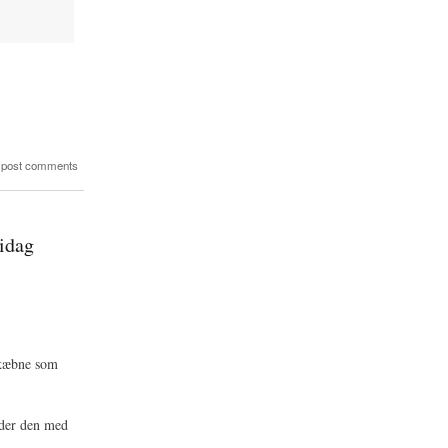
 post comments
idag
skæbne som
nder den med