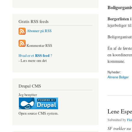
Boligorganis
Borgerlisten i
Gratis RSS feeds
lejerboliger ti
Abonner på RSS
Boligorganisat
Kommentar RSS
Én af de først
en koordinerend
RSS feed
Hvad er et
?
- Læs mere om det
kommune.
Nyheder:
Almene Boliger
Drupal CMS
about Boligorganisat
Jeg benytter
Lene Esper
Open source CMS system.
Submitted by
Fle
SF trækker nu 