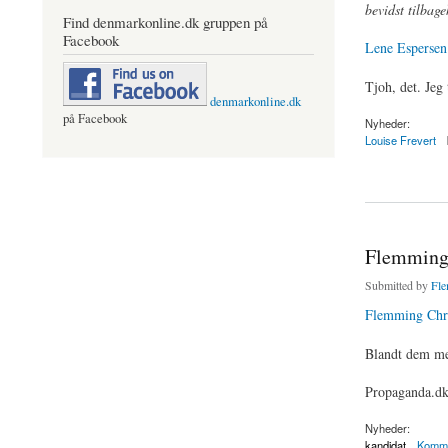
bevidst tilbag
Find denmarkonline.dk gruppen på
Facebook
Lene Espersen 
Tjoh, det. Jeg 
denmarkonline.dk
på Facebook
Nyheder:
Louise Frevert
about Lene Espersen
Flemming 
Submitted by
Fle
Flemming Chri
Blandt dem med
Propaganda.d
Nyheder:
kandidat
Kommu