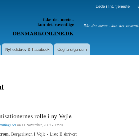
Skip to
Døde i Int. tjeneste
main
content
litik
Ikke det meste - kun det væsentl
Nyhedsbrev & Facebook
Cogito ergo sum
at
isationernes rolle i ny Vejle
mmingLeer
on 11 November, 2005 - 17:20
trøm
, Borgerlisten I Vejle - Liste E skriver: