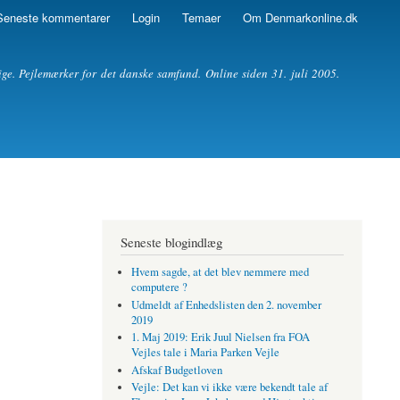
Seneste kommentarer
Login
Temaer
Om Denmarkonline.dk
ige. Pejlemærker for det danske samfund. Online siden 31. juli 2005.
Seneste blogindlæg
Hvem sagde, at det blev nemmere med
computere ?
Udmeldt af Enhedslisten den 2. november
2019
1. Maj 2019: Erik Juul Nielsen fra FOA
Vejles tale i Maria Parken Vejle
Afskaf Budgetloven
Vejle: Det kan vi ikke være bekendt tale af