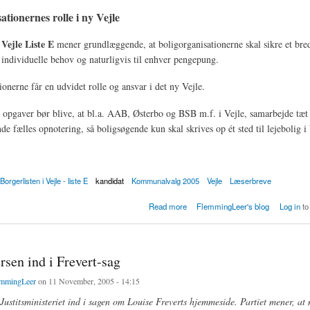
ationernes rolle i ny Vejle
 Vejle Liste E
mener grundlæggende, at boligorganisationerne skal sikre et bre
l individuelle behov og naturligvis til enhver pengepung.
ionerne får en udvidet rolle og ansvar i det ny Vejle.
e opgaver bør blive, at bl.a. AAB, Østerbo og BSB m.f. i Vejle, samarbejde tæt f
e fælles opnotering, så boligsøgende kun skal skrives op ét sted til lejebolig i 
Borgerlisten i Vejle - liste E
kandidat
Kommunalvalg 2005
Vejle
Læserbreve
ionernes rolle i ny Vejle
Read more
FlemmingLeer's blog
Log in
to
sen ind i Frevert-sag
mmingLeer
on 11 November, 2005 - 14:15
Justitsministeriet ind i sagen om Louise Freverts hjemmeside. Partiet mener, at m