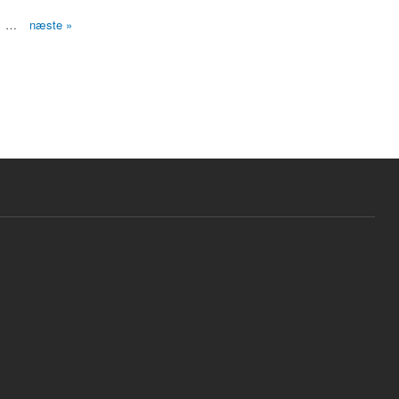
…
næste »