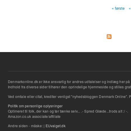
« første
«
Sider
Denmarkonline.dk er ikke ansvarlig for andres udtalelser og indlæg her på 
Indhold fra diverse sider tilhører den oprindelige hjemmeside og stilles grati
Ved omtale eller citat, krediter venligst "nyhedsbloggen Denmark Online". P
Politik om personlige oplysninger
Optimeret til folk, der kan og tør tænke selv... .- Spred Glæde...trods alt :/ -.
Amazon.co.uk associate/affiliate
Andre siden - måske: |
EUvalget.dk