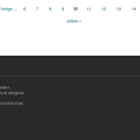
 forrige
…
6
7
8
9
10
11
12
13
14
sidste »
siden.
s til rådighed.
å forhånd tak.