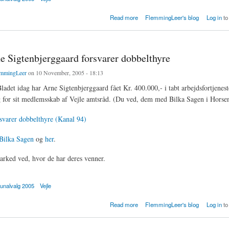
istensen populær i Vejle
Read more
FlemmingLeer's blog
Log in
to
e Sigtenbjerggaard forsvarer dobbelthyre
mmingLeer
on 10 November, 2005 - 18:13
ladet idag har Arne Sigtenbjerggaard fået Kr. 400.000,- i tabt arbejdsfortjeneste
g for sit medlemsskab af Vejle amtsråd. (Du ved, dem med Bilka Sagen i Horsen
svarer dobbelthyre (Kanal 94)
Bilka Sagen
og
her
.
rked ved, hvor de har deres venner.
nalvalg 2005
Vejle
igtenbjerggaard forsvarer dobbelthyre
Read more
FlemmingLeer's blog
Log in
to