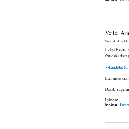
about Flemming Chr
Vejle: Arn
Submitted by
Fle
Ifølge Ekstra B
fritidslandbru
V-kandidat for
Læs mere om
Dansk Superma
Nyheder:
kandidat
Kommu
about Vejle: Arne S