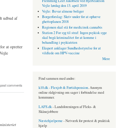
Flemming Leer Jakobsen ved Hjerteaktion
Vejle lørdag den 13. april 2019
Vejle: Bevar almene boliger
Borgerforslag: Skriv under for at ophæve
dt udbud af
ghettoplanen 2018
Regionen skal stå for medicinsk cannabis
Station 2 For syg til straf: Ingen psykisk syge
skal begå kriminalitet for at komme i
behandling i psykiatrien
or at opretter
Ekspert anklager Sundhedsstyrelse for at
Vejle
vildlede om HPV-vaccine
Mere
Find sammen med andre:
 post comments
k10.dk - Flexjob & Førtidspension
. Anonym
online rådgivning om sager i forbindelse med
kommuner.
LAFS.dk
- Landsforeningen af Fleks- &
Skånejobbere
Næstehjælperne
- Netværk for protest & praktisk
inisteriet
hjælp