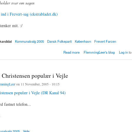
eholder svar om sagen
ind i Frevert-sag (ekstrabladet.dk)
tænker mit. :/
kandidat
Kommunalvalg 2005
Dansk Folkeparti
København
Frevert Farcen
 ind i Frevert-sag
Read more
FlemmingLeer's blog
Log in
to
Christensen populær i Vejle
mmingLeer
on 11 November, 2005 - 10:15
stensen populær i Vejle (DR Kanal 94)
 fastnet telefon...
k
nalvalg 2005
Vejle