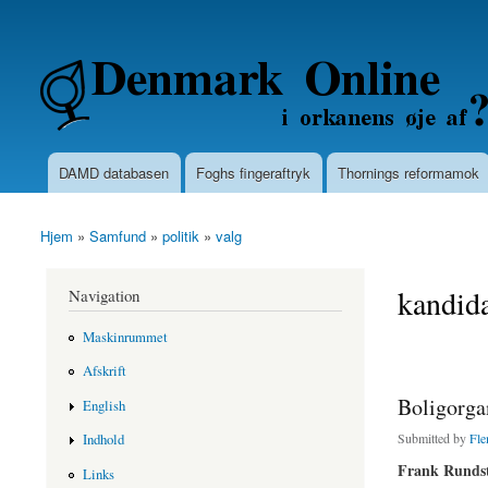
Secondary menu
Denmarkonline.dk - blognyheder om po
DAMD databasen
Foghs fingeraftryk
Thornings reformamok
Main menu
Hjem
»
Samfund
»
politik
»
valg
You are here
kandid
Navigation
Maskinrummet
Afskrift
Boligorgan
English
Submitted by
Fle
Indhold
Frank Runds
Links