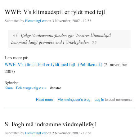
WWF: V's klimaudspil er fyldt med fejl
Submitted by
FlemmingLeer
on 3 November, 2007 - 12:53
Ifølge Verdensnaturfonden gør Venstres klimaudspil
Danmark langt grønnere end i virkeligheden.
Læs mere på:
WWF: V's klimaudspil er fyldt med fejl (Politiken.dk)
(2. november
2007)
Nyheder:
Klima
Folketingsvalg 2007
Venstre
about WWF: V's klimaudspil er fyldt med fejl
Read more
FlemmingLeer's blog
Log in
to post comments
S: Fogh må indrømme vindmøllefejl
Submitted by
FlemmingLeer
on 2 November, 2007 - 19:56