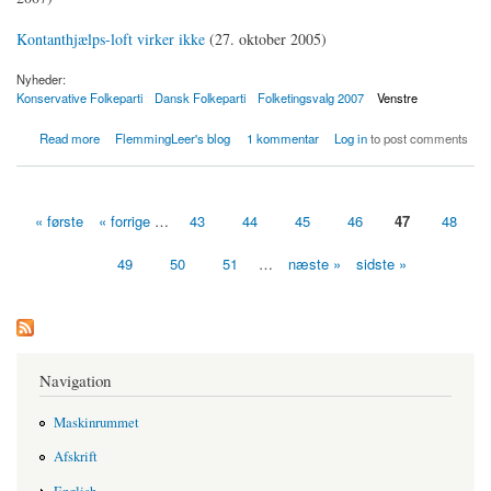
Kontanthjælps-loft virker ikke
(27. oktober 2005)
Nyheder:
Konservative Folkeparti
Dansk Folkeparti
Folketingsvalg 2007
Venstre
about 5 grunde for ikke at stemme på VKO-blokken
Read more
FlemmingLeer's blog
1 kommentar
Log in
to post comments
« første
« forrige
…
43
44
45
46
47
48
Sider
49
50
51
…
næste »
sidste »
Navigation
Maskinrummet
Afskrift