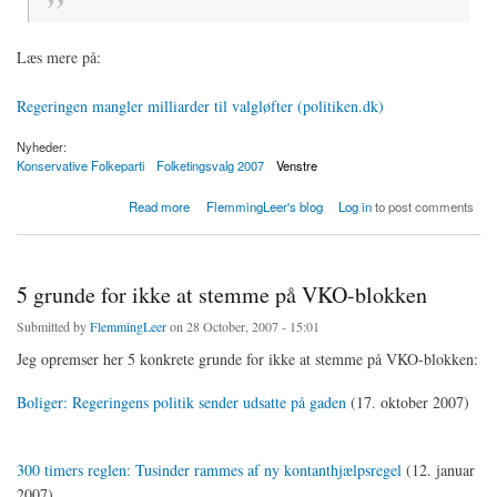
Læs mere på:
Regeringen mangler milliarder til valgløfter (politiken.dk)
Nyheder:
Konservative Folkeparti
Folketingsvalg 2007
Venstre
about Regeringen mangler milliarder til valgløfter
Read more
FlemmingLeer's blog
Log in
to post comments
5 grunde for ikke at stemme på VKO-blokken
Submitted by
FlemmingLeer
on 28 October, 2007 - 15:01
Jeg opremser her 5 konkrete grunde for ikke at stemme på VKO-blokken:
Boliger: Regeringens politik sender udsatte på gaden
(17. oktober 2007)
300 timers reglen: Tusinder rammes af ny kontanthjælpsregel
(12. januar
2007)