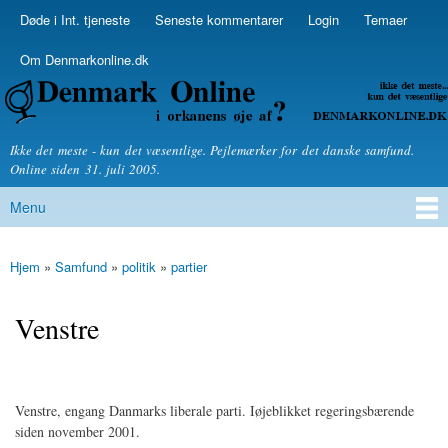
Skip to
Døde i Int. tjeneste
Seneste kommentarer
Login
Temaer
Secondary menu
main
content
Om Denmarkonline.dk
Denmarkonline.dk - blognyheder om politik
Ikke det meste - kun det væsentlige. Pejlemærker for det danske samfund.
Online siden 31. juli 2005.
Menu
Main menu
Hjem
»
Samfund
»
politik
»
partier
You are here
Venstre
Venstre, engang Danmarks liberale parti. Iøjeblikket regeringsbærende
siden november 2001.