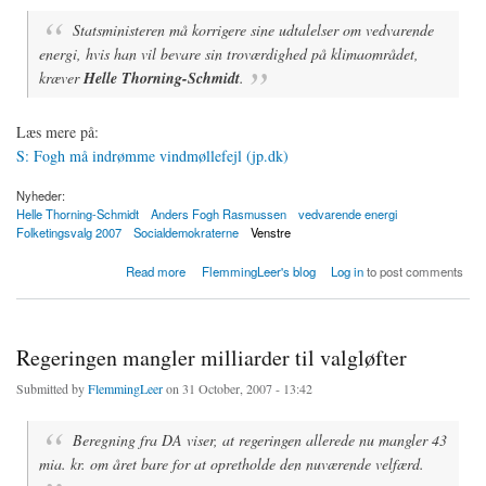
Statsministeren må korrigere sine udtalelser om vedvarende
energi, hvis han vil bevare sin troværdighed på klimaområdet,
kræver
Helle Thorning-Schmidt
.
Læs mere på:
S: Fogh må indrømme vindmøllefejl (jp.dk)
Nyheder:
Helle Thorning-Schmidt
Anders Fogh Rasmussen
vedvarende energi
Folketingsvalg 2007
Socialdemokraterne
Venstre
about S: Fogh må indrømme vindmøllefejl
Read more
FlemmingLeer's blog
Log in
to post comments
Regeringen mangler milliarder til valgløfter
Submitted by
FlemmingLeer
on 31 October, 2007 - 13:42
Beregning fra DA viser, at regeringen allerede nu mangler 43
mia. kr. om året bare for at opretholde den nuværende velfærd.