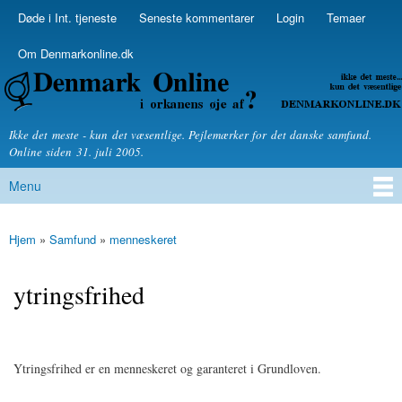
Skip to
Døde i Int. tjeneste
Seneste kommentarer
Login
Temaer
Secondary menu
main
content
Om Denmarkonline.dk
Denmarkonline.dk - blognyheder om politik
Ikke det meste - kun det væsentlige. Pejlemærker for det danske samfund.
Online siden 31. juli 2005.
Menu
Main menu
Hjem
»
Samfund
»
menneskeret
You are here
ytringsfrihed
Ytringsfrihed er en menneskeret og garanteret i Grundloven.