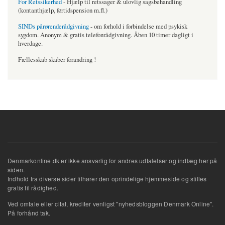
For Retssikerhed
- Hjælp til retssager & ulovlig sagsbehandling
(kontanthjælp, førtidspension m.fl.)
SINDs pårørenderådgivning
- om forhold i forbindelse med psykisk
sygdom. Anonym & gratis telefonrådgivning. Åben 10 timer dagligt i
hverdage.
Fællesskab skaber forandring !
Denmarkonline.dk er ikke ansvarlig for andres udtalelser og indlæg her på
siden.
Indhold fra diverse sider tilhører den oprindelige hjemmeside og stilles
gratis til rådighed.
Ved omtale eller citat, krediter venligst "nyhedsbloggen Denmark Online".
På forhånd tak.