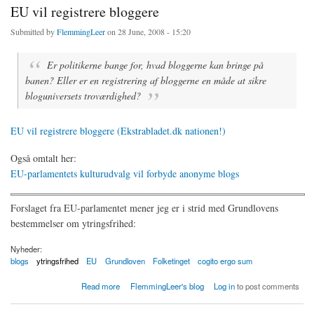
EU vil registrere bloggere
Submitted by
FlemmingLeer
on 28 June, 2008 - 15:20
Er politikerne bange for, hvad bloggerne kan bringe på
banen? Eller er en registrering af bloggerne en måde at sikre
bloguniversets troværdighed?
EU vil registrere bloggere (Ekstrabladet.dk nationen!)
Også omtalt her:
EU-parlamentets kulturudvalg vil forbyde anonyme blogs
Forslaget fra EU-parlamentet mener jeg er i strid med Grundlovens
bestemmelser om ytringsfrihed:
Nyheder:
blogs
ytringsfrihed
EU
Grundloven
Folketinget
cogito ergo sum
about EU vil registrere bloggere
Read more
FlemmingLeer's blog
Log in
to post comments