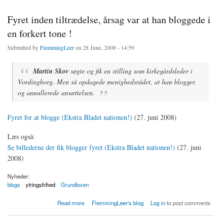
Fyret inden tiltrædelse, årsag var at han bloggede i
en forkert tone !
Submitted by
FlemmingLeer
on 28 June, 2008 - 14:59
Martin Skov
søgte og fik en stilling som kirkegårdsleder i
Vordingborg. Men så opdagede menighedsrådet, at han blogger,
og annullerede ansættelsen.
Fyret for at blogge (Ekstra Bladet nationen!)
(27. juni 2008)
Læs også:
Se billederne der fik blogger fyret (Ekstra Bladet nationen!)
(27. juni
2008)
Nyheder:
blogs
ytringsfrihed
Grundloven
about Fyret inden tiltrædelse, årsag var at han bloggede i en forkert tone !
Read more
FlemmingLeer's blog
Log in
to post comments