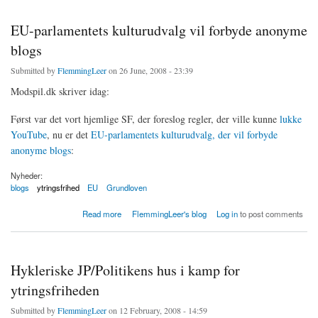
EU-parlamentets kulturudvalg vil forbyde anonyme
blogs
Submitted by
FlemmingLeer
on 26 June, 2008 - 23:39
Modspil.dk skriver idag:
Først var det vort hjemlige SF, der foreslog regler, der ville kunne
lukke
YouTube
, nu er det
EU-parlamentets kulturudvalg, der vil forbyde
anonyme blogs
:
Nyheder:
blogs
ytringsfrihed
EU
Grundloven
about EU-parlamentets kulturudvalg vil forbyde anonyme blogs
Read more
FlemmingLeer's blog
Log in
to post comments
Hykleriske JP/Politikens hus i kamp for
ytringsfriheden
Submitted by
FlemmingLeer
on 12 February, 2008 - 14:59