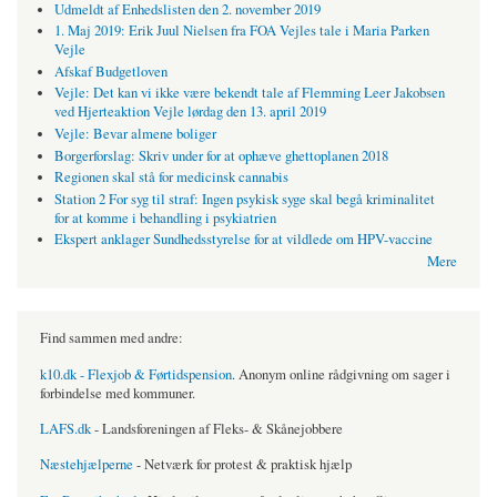
Udmeldt af Enhedslisten den 2. november 2019
1. Maj 2019: Erik Juul Nielsen fra FOA Vejles tale i Maria Parken
Vejle
Afskaf Budgetloven
Vejle: Det kan vi ikke være bekendt tale af Flemming Leer Jakobsen
ved Hjerteaktion Vejle lørdag den 13. april 2019
Vejle: Bevar almene boliger
Borgerforslag: Skriv under for at ophæve ghettoplanen 2018
Regionen skal stå for medicinsk cannabis
Station 2 For syg til straf: Ingen psykisk syge skal begå kriminalitet
for at komme i behandling i psykiatrien
Ekspert anklager Sundhedsstyrelse for at vildlede om HPV-vaccine
Mere
Find sammen med andre:
k10.dk - Flexjob & Førtidspension
. Anonym online rådgivning om sager i
forbindelse med kommuner.
LAFS.dk
- Landsforeningen af Fleks- & Skånejobbere
Næstehjælperne
- Netværk for protest & praktisk hjælp