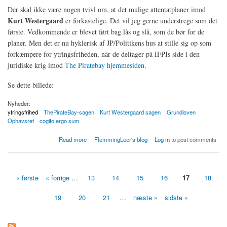
Der skal ikke være nogen tvivl om, at det mulige attentatplaner imod
Kurt Westergaard
er forkastelige. Det vil jeg gerne understrege som det
første. Vedkommende er blevet ført bag lås og slå, som de bør for de
planer. Men det er nu hyklerisk af JP/Politikens hus at stille sig op som
forkæmpere for ytringsfriheden, når de deltager på IFPIs side i den
juridiske krig imod
The Piratebay hjemmesiden
.
Se dette billede:
Nyheder:
ytringsfrihed
ThePirateBay-sagen
Kurt Westergaard sagen
Grundloven
Ophavsret
cogito ergo sum
about Hykleriske JP/Politikens hus i kamp for ytringsfriheden
Read more
FlemmingLeer's blog
Log in
to post comments
« første
« forrige
…
13
14
15
16
17
18
Sider
19
20
21
…
næste »
sidste »