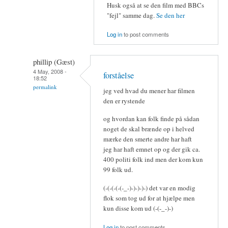
Husk også at se den film med BBCs
"fejl" samme dag.
Se den her
Log in
to post comments
phillip (Gæst)
4 May, 2008 -
forståelse
18:52
permalink
jeg ved hvad du mener har filmen
den er rystende
og hvordan kan folk finde på sådan
noget de skal brænde op i helved
mærke den smerte andre har haft
jeg har haft emnet op og der gik ca.
400 politi folk ind men der kom kun
99 folk ud.
(-(-(-(-(-_-)-)-)-)-) det var en modig
flok som tog ud for at hjælpe men
kun disse kom ud (-(-_-)-)
Log in
to post comments