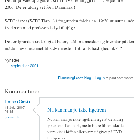
Det er private optagelser, som blev offentliggjort i 11. september
2006. De er aldrig set før i Danmark !
WTC tårnet (WTC Tårn 1) i forgrunden falder ca. 19:30 minutter inde
i videoen med øredøvende lyd til følge.
Det er igrunden underligt at beton, stål, mennesker og inventar på den
måde blev omdannet til støv i næsten frit falds hastighed, ikk' ?
Nyheder:
11. september 2001
FlemmingLeer's blog
Log in
to post comments
Kommentarer
Jimbo (Gæst)
18 July, 2007 -
Nu kan man jo ikke ligefrem
21:15
permalink
Nu kan man jo ikke ligefrem sige at de aldrig
før er set i Danmark, medmindre filmen skulle
være vist i biffen eller være udgivet på DVD
herhjemme.