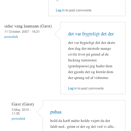
Log in
to post comments
sidse vang laumann (Gæst)
11 October, 2007 - 16:21
det var frygteligt det der
permalink
det var frygteligt det der skete
den dag der mistede mange
civile livet på grund af de
fucking terrorister.
(grædepause).jeg hader dem
der gjorde det og forstår dem
der sprang ud af viduerne.
Log in
to post comments
Gæst (Gæst)
3 May, 2010 -
puhaa
11:35
permalink
hold da kæft måtte holde vejret da det
faldt ned.. grimt er det og det ved vi alle..