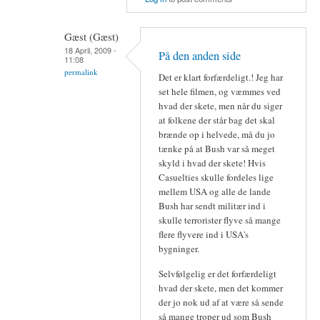
Gæst (Gæst)
18 April, 2009 -
På den anden side
11:08
permalink
Det er klart forfærdeligt.! Jeg har
set hele filmen, og væmmes ved
hvad der skete, men når du siger
at folkene der står bag det skal
brænde op i helvede, må du jo
tænke på at Bush var så meget
skyld i hvad der skete! Hvis
Casuelties skulle fordeles lige
mellem USA og alle de lande
Bush har sendt militær ind i
skulle terrorister flyve så mange
flere flyvere ind i USA's
bygninger.
Selvfølgelig er det forfærdeligt
hvad der skete, men det kommer
der jo nok ud af at være så sende
så mange troper ud som Bush