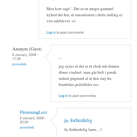
Men kort sagt! - Det er en meget gammel
nyhed det her, så sensationen i dette indlæg er
vist udeblevet :o)
Log in
to post comments
Anonym (Gæst)
6 January, 2008 -
...
17:39
permalink
jeg synes at det er et chok når damen
åbner vinduet. man går helt i panik
indeni pågrund af al den støj fra
branbiler, politibiler osv.
Log in
to post comments
FlemmingLeer
6 January, 2008 -
ja, forfærdelig
20:29
permalink
Ja, forfærdelig larm... :/