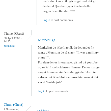
me´n dsv. kan vi ik gør noget ved det gid
de der al Qaedaer ryger i helved eller
nogen henretter dem!!!!!
Log in
to post comments
Thane (Gæst)
30 April, 2008 -
Mærkeligt..
14:23
permalink
Mærkeligt de ikke lige fik da det andet fly
ramte . Men som de så siger: "It was a military
plane!!" .
For dem der er interesseret gå ind på youtube
og se 9/11 coincidenses filmene. Der er mange
meget interessante facts der gør det klart for
enhver det ikke blot var terrorister men at det
var et "inside job"..
Log in
to post comments
Claus (Gæst)
4 November,
Uddrag