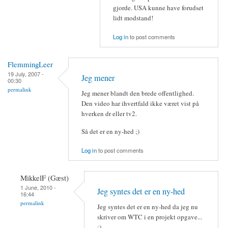
gjorde. USA kunne have forudset
lidt modstand!
Log in
to post comments
FlemmingLeer
19 July, 2007 -
Jeg mener
00:30
permalink
Jeg mener blandt den brede offentlighed.
Den video har ihvertfald ikke været vist på
hverken dr eller tv2.
Så det er en ny-hed ;)
Log in
to post comments
MikkelF (Gæst)
1 June, 2010 -
Jeg syntes det er en ny-hed
16:44
permalink
Jeg syntes det er en ny-hed da jeg nu
skriver om WTC i en projekt opgave...
:)