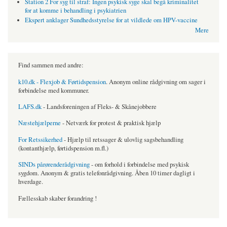
Station 2 For syg til straf: Ingen psykisk syge skal begå kriminalitet
for at komme i behandling i psykiatrien
Ekspert anklager Sundhedsstyrelse for at vildlede om HPV-vaccine
Mere
Find sammen med andre:
k10.dk - Flexjob & Førtidspension
. Anonym online rådgivning om sager i
forbindelse med kommuner.
LAFS.dk
- Landsforeningen af Fleks- & Skånejobbere
Næstehjælperne
- Netværk for protest & praktisk hjælp
For Retssikerhed
- Hjælp til retssager & ulovlig sagsbehandling
(kontanthjælp, førtidspension m.fl.)
SINDs pårørenderådgivning
- om forhold i forbindelse med psykisk
sygdom. Anonym & gratis telefonrådgivning. Åben 10 timer dagligt i
hverdage.
Fællesskab skaber forandring !