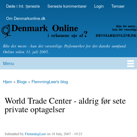
Skip to
Døde i Int. tjeneste
Seneste kommentarer
Login
Temaer
Secondary menu
main
content
Om Denmarkonline.dk
Denmarkonline.dk - blognyheder om politik
Ikke det meste - kun det væsentlige. Pejlemærker for det danske samfund.
Online siden 31. juli 2005.
Menu
Main menu
Hjem
»
Blogs
»
FlemmingLeer's blog
You are here
World Trade Center - aldrig før sete
private optagelser
Submitted by
FlemmingLeer
on 18 July, 2007 - 19:23