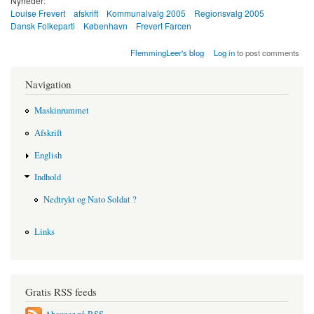
Nyheder:
Louise Frevert
afskrift
Kommunalvalg 2005
Regionsvalg 2005
Dansk Folkeparti
København
Frevert Farcen
FlemmingLeer's blog
Log in
to post comments
Navigation
Maskinrummet
Afskrift
English
Indhold
Nedtrykt og Nato Soldat ?
Links
Gratis RSS feeds