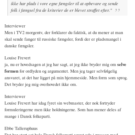
ikke har plads i vore egne fængsler til at opbevare og sende
folk i fængsel fra de kriterier de er blevet straffet efter."
Interviewer
Men i TV2 morgentv, der forklarer du faktisk, at du mener at man
skal sende fanger til russiske fængsler, fordi der er pladsmangel i
danske fængsler.
Louise Frevert
selve
ja, nu er hovedsagen at jeg har sagt, at jeg ikke bryder mig om
formen
for ordlyden og argumentet. Men jeg tager selvfølgelig
ansvaret, at det har ligget på min hjemmeside. Men form som sprog.
Det bryder jeg mig overhovedet ikke om.
Interviewer
Louise Frevert har idag fyret sin webmaster, der nok fortryder
formuleringerne men ikke holdningerne. Som han mener deles af
mange i Dansk folkeparti.
Ebbe Talleruphuus
Det har stort set hele Dansk folkeparti været ude i pressen med