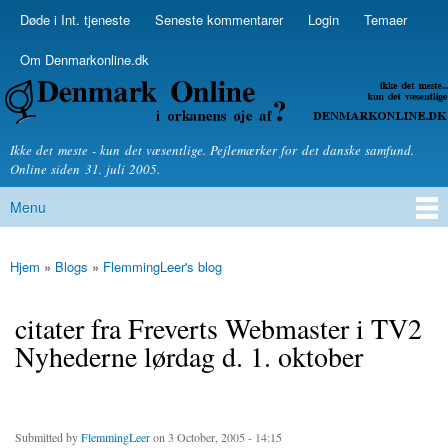
Skip to
Døde i Int. tjeneste
Seneste kommentarer
Login
Temaer
Secondary menu
main
content
Om Denmarkonline.dk
Denmarkonline.dk - blognyheder om politik
Ikke det meste - kun det væsentlige. Pejlemærker for det danske samfund.
Online siden 31. juli 2005.
Menu
Main menu
Hjem
»
Blogs
»
FlemmingLeer's blog
You are here
citater fra Freverts Webmaster i TV2
Nyhederne lørdag d. 1. oktober
Submitted by
FlemmingLeer
on 3 October, 2005 - 14:15