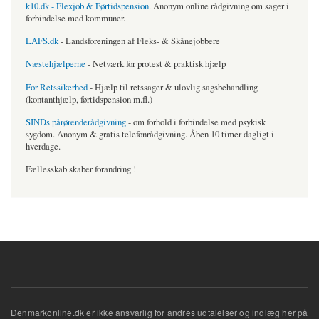
k10.dk - Flexjob & Førtidspension
. Anonym online rådgivning om sager i
forbindelse med kommuner.
LAFS.dk
- Landsforeningen af Fleks- & Skånejobbere
Næstehjælperne
- Netværk for protest & praktisk hjælp
For Retssikerhed
- Hjælp til retssager & ulovlig sagsbehandling
(kontanthjælp, førtidspension m.fl.)
SINDs pårørenderådgivning
- om forhold i forbindelse med psykisk
sygdom. Anonym & gratis telefonrådgivning. Åben 10 timer dagligt i
hverdage.
Fællesskab skaber forandring !
Denmarkonline.dk er ikke ansvarlig for andres udtalelser og indlæg her på