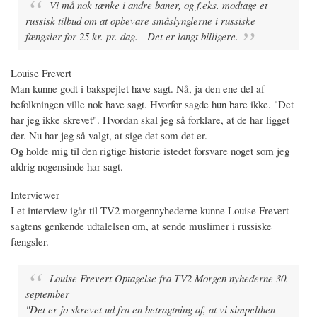
Vi må nok tænke i andre baner, og f.eks. modtage et
russisk tilbud om at opbevare småslynglerne i russiske
fængsler for 25 kr. pr. dag. - Det er langt billigere.
Louise Frevert
Man kunne godt i bakspejlet have sagt. Nå, ja den ene del af
befolkningen ville nok have sagt. Hvorfor sagde hun bare ikke. "Det
har jeg ikke skrevet". Hvordan skal jeg så forklare, at de har ligget
der. Nu har jeg så valgt, at sige det som det er.
Og holde mig til den rigtige historie istedet forsvare noget som jeg
aldrig nogensinde har sagt.
Interviewer
I et interview igår til TV2 morgennyhederne kunne Louise Frevert
sagtens genkende udtalelsen om, at sende muslimer i russiske
fængsler.
Louise Frevert Optagelse fra TV2 Morgen nyhederne 30.
september
"Det er jo skrevet ud fra en betragtning af, at vi simpelthen