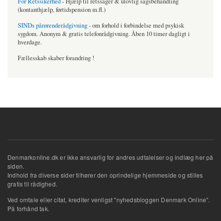
For Retssikerhed
- Hjælp til retssager & ulovlig sagsbehandling
(kontanthjælp, førtidspension m.fl.)
SINDs pårørenderådgivning
- om forhold i forbindelse med psykisk
sygdom. Anonym & gratis telefonrådgivning. Åben 10 timer dagligt i
hverdage.
Fællesskab skaber forandring !
Denmarkonline.dk er ikke ansvarlig for andres udtalelser og indlæg her på
siden.
Indhold fra diverse sider tilhører den oprindelige hjemmeside og stilles
gratis til rådighed.
Ved omtale eller citat, krediter venligst "nyhedsbloggen Denmark Online".
På forhånd tak.