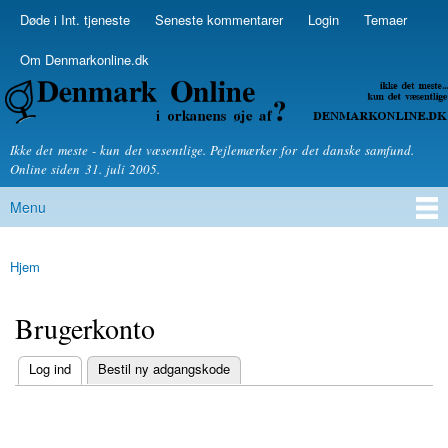
Skip to
Døde i Int. tjeneste
Seneste kommentarer
Login
Temaer
Secondary menu
main
content
Om Denmarkonline.dk
Denmarkonline.dk - blognyheder om politik
Ikke det meste - kun det væsentlige. Pejlemærker for det danske samfund.
Online siden 31. juli 2005.
Menu
Main menu
Hjem
You are here
Brugerkonto
(active tab)
Log ind
Bestil ny adgangskode
Primary tabs