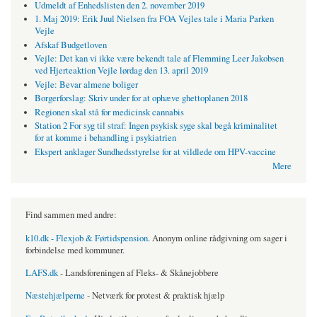
Udmeldt af Enhedslisten den 2. november 2019
1. Maj 2019: Erik Juul Nielsen fra FOA Vejles tale i Maria Parken
Vejle
Afskaf Budgetloven
Vejle: Det kan vi ikke være bekendt tale af Flemming Leer Jakobsen
ved Hjerteaktion Vejle lørdag den 13. april 2019
Vejle: Bevar almene boliger
Borgerforslag: Skriv under for at ophæve ghettoplanen 2018
Regionen skal stå for medicinsk cannabis
Station 2 For syg til straf: Ingen psykisk syge skal begå kriminalitet
for at komme i behandling i psykiatrien
Ekspert anklager Sundhedsstyrelse for at vildlede om HPV-vaccine
Mere
Find sammen med andre:
k10.dk - Flexjob & Førtidspension
. Anonym online rådgivning om sager i
forbindelse med kommuner.
LAFS.dk
- Landsforeningen af Fleks- & Skånejobbere
Næstehjælperne
- Netværk for protest & praktisk hjælp