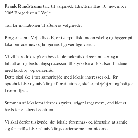
Frank Rundstrøm
s tale til valgmøde Idrættens Hus 10. november
2005 Borgerlisten I Vejle.
Tak for invitationen til aftenens valgmøde.
Borgerlisten i Vejle liste E, er tværpolitisk, menneskelig og bygger på
lokalområdernes og borgernes ligeværdige værdi.
Vi vil have fokus på en bevidst demokratisk decentralisering af
initiativer og beslutningsprocesser, til styrkelse af lokalsamfundene,
med landsby- og centerråd.
Dette skal ske i tæt samarbejde med lokale interesser o.l., for
opretholdelse og udvikling af institutioner, skoler, plejehjem og boliger
i nærmiljøet.
Summen af lokalområdernes styrker, udgør langt mere, end blot et
basis for et stærkt centrum.
Vi skal derfor tilskynde, det lokale forenings- og idrætsliv, at samle
sig for indflydelse på udviklingstendenserne i områderne.