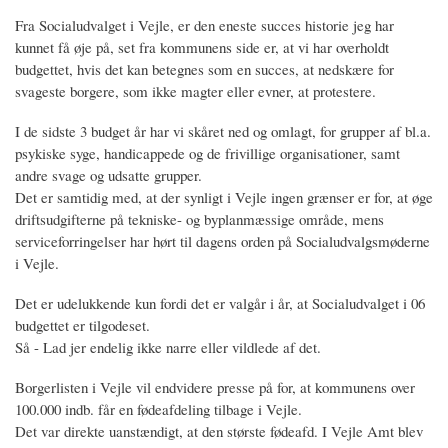
Fra Socialudvalget i Vejle, er den eneste succes historie jeg har
kunnet få øje på, set fra kommunens side er, at vi har overholdt
budgettet, hvis det kan betegnes som en succes, at nedskære for
svageste borgere, som ikke magter eller evner, at protestere.
I de sidste 3 budget år har vi skåret ned og omlagt, for grupper af bl.a.
psykiske syge, handicappede og de frivillige organisationer, samt
andre svage og udsatte grupper.
Det er samtidig med, at der synligt i Vejle ingen grænser er for, at øge
driftsudgifterne på tekniske- og byplanmæssige område, mens
serviceforringelser har hørt til dagens orden på Socialudvalgsmøderne
i Vejle.
Det er udelukkende kun fordi det er valgår i år, at Socialudvalget i 06
budgettet er tilgodeset.
Så - Lad jer endelig ikke narre eller vildlede af det.
Borgerlisten i Vejle vil endvidere presse på for, at kommunens over
100.000 indb. får en fødeafdeling tilbage i Vejle.
Det var direkte uanstændigt, at den største fødeafd. I Vejle Amt blev