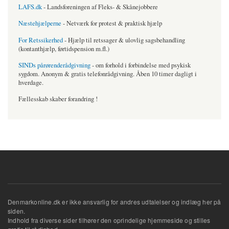
LAFS.dk
- Landsforeningen af Fleks- & Skånejobbere
Næstehjælperne
- Netværk for protest & praktisk hjælp
For Retssikerhed
- Hjælp til retssager & ulovlig sagsbehandling
(kontanthjælp, førtidspension m.fl.)
SINDs pårørenderådgivning
- om forhold i forbindelse med psykisk
sygdom. Anonym & gratis telefonrådgivning. Åben 10 timer dagligt i
hverdage.
Fællesskab skaber forandring !
Denmarkonline.dk er ikke ansvarlig for andres udtalelser og indlæg her på
siden.
Indhold fra diverse sider tilhører den oprindelige hjemmeside og stilles