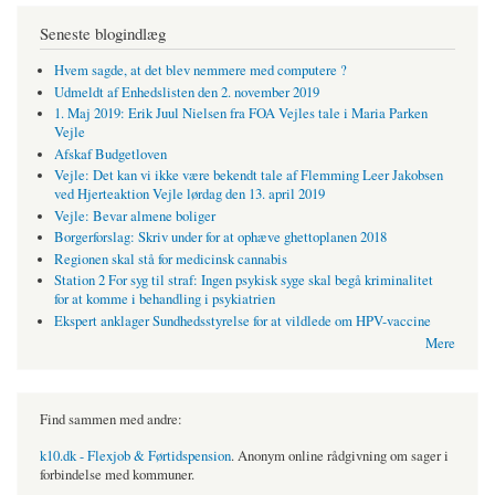
Seneste blogindlæg
Hvem sagde, at det blev nemmere med computere ?
Udmeldt af Enhedslisten den 2. november 2019
1. Maj 2019: Erik Juul Nielsen fra FOA Vejles tale i Maria Parken
Vejle
Afskaf Budgetloven
Vejle: Det kan vi ikke være bekendt tale af Flemming Leer Jakobsen
ved Hjerteaktion Vejle lørdag den 13. april 2019
Vejle: Bevar almene boliger
Borgerforslag: Skriv under for at ophæve ghettoplanen 2018
Regionen skal stå for medicinsk cannabis
Station 2 For syg til straf: Ingen psykisk syge skal begå kriminalitet
for at komme i behandling i psykiatrien
Ekspert anklager Sundhedsstyrelse for at vildlede om HPV-vaccine
Mere
Find sammen med andre:
k10.dk - Flexjob & Førtidspension
. Anonym online rådgivning om sager i
forbindelse med kommuner.