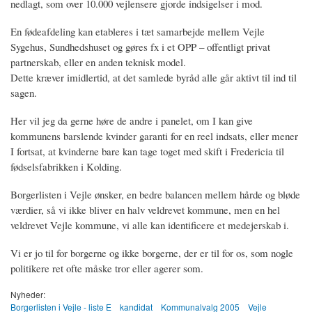
nedlagt, som over 10.000 vejlensere gjorde indsigelser i mod.
En fødeafdeling kan etableres i tæt samarbejde mellem Vejle
Sygehus, Sundhedshuset og gøres fx i et OPP – offentligt privat
partnerskab, eller en anden teknisk model.
Dette kræver imidlertid, at det samlede byråd alle går aktivt til ind til
sagen.
Her vil jeg da gerne høre de andre i panelet, om I kan give
kommunens barslende kvinder garanti for en reel indsats, eller mener
I fortsat, at kvinderne bare kan tage toget med skift i Fredericia til
fødselsfabrikken i Kolding.
Borgerlisten i Vejle ønsker, en bedre balancen mellem hårde og bløde
værdier, så vi ikke bliver en halv veldrevet kommune, men en hel
veldrevet Vejle kommune, vi alle kan identificere et medejerskab i.
Vi er jo til for borgerne og ikke borgerne, der er til for os, som nogle
politikere ret ofte måske tror eller agerer som.
Nyheder:
Borgerlisten i Vejle - liste E
kandidat
Kommunalvalg 2005
Vejle