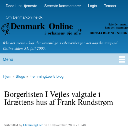
Skip to
Døde i Int. tjeneste
Seneste kommentarer
Login
Temaer
Secondary menu
main
content
Om Denmarkonline.dk
Denmarkonline.dk - blognyheder om politik
Ikke det meste - kun det væsentlige. Pejlemærker for det danske samfund.
Online siden 31. juli 2005.
Menu
Main menu
Hjem
»
Blogs
»
FlemmingLeer's blog
You are here
Borgerlisten I Vejles valgtale i
Idrættens hus af Frank Rundstrøm
Submitted by
FlemmingLeer
on 13 November, 2005 - 10:40