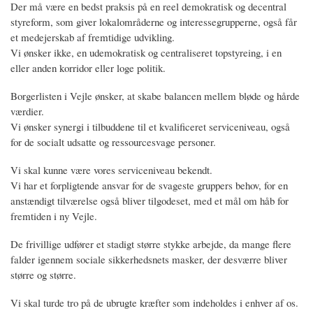
Der må være en bedst praksis på en reel demokratisk og decentral
styreform, som giver lokalområderne og interessegrupperne, også får
et medejerskab af fremtidige udvikling.
Vi ønsker ikke, en udemokratisk og centraliseret topstyreing, i en
eller anden korridor eller loge politik.
Borgerlisten i Vejle ønsker, at skabe balancen mellem bløde og hårde
værdier.
Vi ønsker synergi i tilbuddene til et kvalificeret serviceniveau, også
for de socialt udsatte og ressourcesvage personer.
Vi skal kunne være vores serviceniveau bekendt.
Vi har et forpligtende ansvar for de svageste gruppers behov, for en
anstændigt tilværelse også bliver tilgodeset, med et mål om håb for
fremtiden i ny Vejle.
De frivillige udfører et stadigt større stykke arbejde, da mange flere
falder igennem sociale sikkerhedsnets masker, der desværre bliver
større og større.
Vi skal turde tro på de ubrugte kræfter som indeholdes i enhver af os.