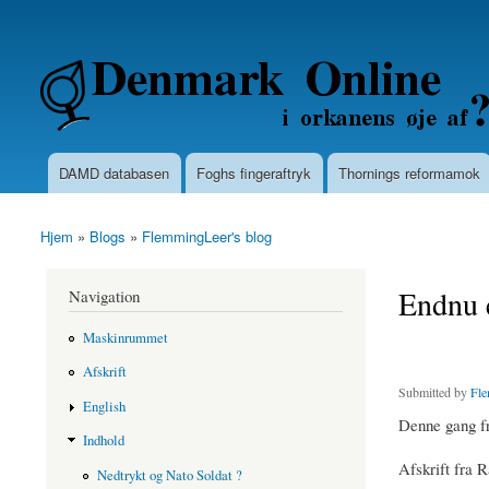
Secondary menu
Denmarkonline.dk - blognyheder om po
DAMD databasen
Foghs fingeraftryk
Thornings reformamok
Main menu
Hjem
»
Blogs
»
FlemmingLeer's blog
You are here
Endnu e
Navigation
Maskinrummet
Afskrift
Submitted by
Fle
English
Denne gang fr
Indhold
Afskrift fra 
Nedtrykt og Nato Soldat ?