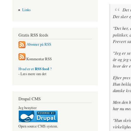
Det 
Links
Det sker e
"Det her, 
Gratis RSS feeds
politiker, 
Frevert sa
Abonner på RSS
"Jeg er se
år og jeg 
Kommentar RSS
hvor der e
RSS feed
Hvad er et
?
- Læs mere om det
Efter pres
Hun beklag
danske kvi
Drupal CMS
Men den be
Jeg benytter
har nu meld
"Hun skriv
virkelighe
Open source CMS system.