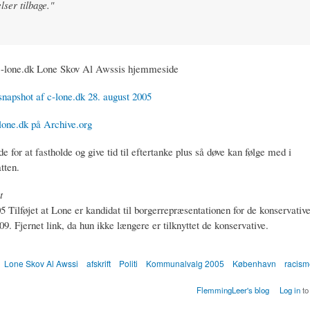
lser tilbage."
lone.dk Lone Skov Al Awssis hjemmeside
snapshot af c-lone.dk 28. august 2005
lone.dk på Archive.org
de for at fastholde og give tid til eftertanke plus så døve kan følge med i
tten.
t
5 Tilføjet at Lone er kandidat til borgerrepræsentationen for de konservative
09. Fjernet link, da hun ikke længere er tilknyttet de konservative.
Lone Skov Al Awssi
afskrift
Politi
Kommunalvalg 2005
København
racis
FlemmingLeer's blog
Log in
to