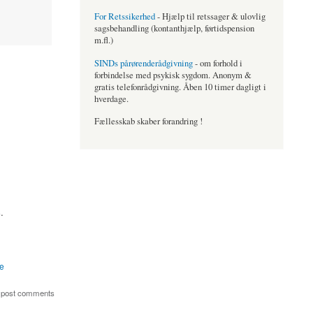
For Retssikerhed
- Hjælp til retssager & ulovlig
sagsbehandling (kontanthjælp, førtidspension
m.fl.)
SINDs pårørenderådgivning
- om forhold i
forbindelse med psykisk sygdom. Anonym &
gratis telefonrådgivning. Åben 10 timer dagligt i
hverdage.
Fællesskab skaber forandring !
.
me
 post comments