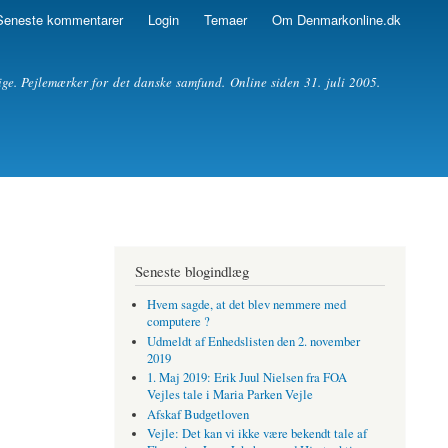
Seneste kommentarer
Login
Temaer
Om Denmarkonline.dk
ige. Pejlemærker for det danske samfund. Online siden 31. juli 2005.
Seneste blogindlæg
Hvem sagde, at det blev nemmere med
computere ?
Udmeldt af Enhedslisten den 2. november
2019
1. Maj 2019: Erik Juul Nielsen fra FOA
Vejles tale i Maria Parken Vejle
Afskaf Budgetloven
Vejle: Det kan vi ikke være bekendt tale af