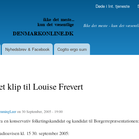
Skip to
Døde i Int. tjeneste
main
content
litik
Ikke det meste - kun det væsentl
Nyhedsbrev & Facebook
Cogito ergo sum
t klip til Louise Frevert
mmingLeer
on 30 September, 2005 - 19:00
a en konservativ folketingskandidat og kandidat til Borgerrepræsentationen:
Radioavisen kl. 15 30. september 2005: