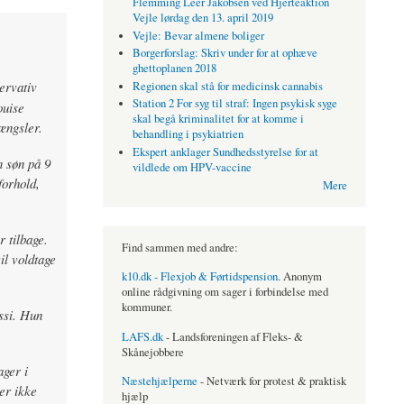
Flemming Leer Jakobsen ved Hjerteaktion
Vejle lørdag den 13. april 2019
Vejle: Bevar almene boliger
Borgerforslag: Skriv under for at ophæve
ghettoplanen 2018
ervativ
Regionen skal stå for medicinsk cannabis
Station 2 For syg til straf: Ingen psykisk syge
ouise
skal begå kriminalitet for at komme i
ængsler.
behandling i psykiatrien
Ekspert anklager Sundhedsstyrelse for at
n søn på 9
vildlede om HPV-vaccine
forhold,
Mere
 tilbage.
Find sammen med andre:
il voldtage
k10.dk - Flexjob & Førtidspension
. Anonym
online rådgivning om sager i forbindelse med
kommuner.
ssi. Hun
LAFS.dk
- Landsforeningen af Fleks- &
Skånejobbere
ager i
Næstehjælperne
- Netværk for protest & praktisk
er ikke
hjælp