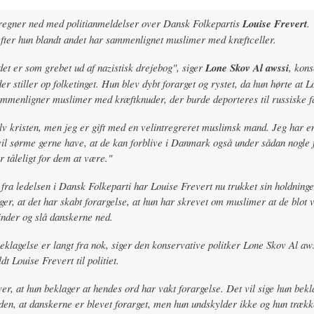
regner ned med politianmeldelser over Dansk Folkepartis
Louise Frevert
.
fter hun blandt andet har sammenlignet muslimer med kræftceller.
det er som grebet ud af nazistisk drejebog", siger
Lone Skov Al awssi
, kons
der stiller op folketinget. Hun blev dybt forarget og rystet, da hun hørte at L
mmenligner muslimer med kræftknuder, der burde deporteres til russiske f
lv kristen, men jeg er gift med en velintregreret muslimsk mand. Jeg har e
vil sørme gerne have, at de kan forblive i Danmark også under sådan nogle 
r tåleligt for dem at være."
 fra ledelsen i Dansk Folkeparti har Louise Frevert nu trukket sin holdninger
er, at det har skabt forargelse, at hun har skrevet om muslimer at de blot v
nder og slå danskerne ned.
klagelse er langt fra nok, siger den konservative politker Lone Skov Al aw
t Louise Frevert til politiet.
er, at hun beklager at hendes ord har vakt forargelse. Det vil sige hun bekl
den, at danskerne er blevet forarget, men hun undskylder ikke og hun trækk