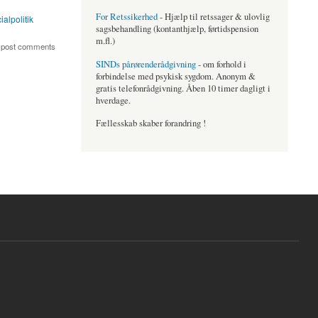
For Retssikerhed
- Hjælp til retssager & ulovlig
ialpolitik
sagsbehandling (kontanthjælp, førtidspension
m.fl.)
 post comments
SINDs pårørenderådgivning
- om forhold i
forbindelse med psykisk sygdom. Anonym &
gratis telefonrådgivning. Åben 10 timer dagligt i
hverdage.
Fællesskab skaber forandring !