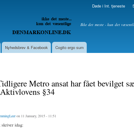
Skip to
Døde i Int. tjeneste
main
content
litik
Ikke det meste - kun det væsentl
Nyhedsbrev & Facebook
Cogito ergo sum
idligere Metro ansat har fået bevilget sæ
i Aktivlovens §34
mmingLeer
on 11 January, 2015 - 11:51
skriver idag: