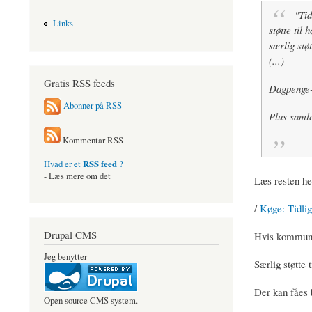
"Tid
Links
støtte til 
særlig støt
(...)
Gratis RSS feeds
Dagpenge-
Abonner på RSS
Plus samle
Kommentar RSS
RSS feed
Hvad er et
?
- Læs mere om det
Læs resten he
/
Køge: Tidlig
Drupal CMS
Hvis kommunen
Jeg benytter
Særlig støtte t
Der kan fåes 
Open source CMS system.