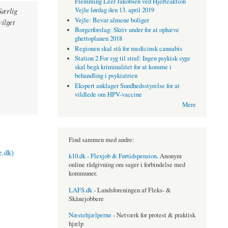
Flemming Leer Jakobsen ved Hjerteaktion
Særlig
Vejle lørdag den 13. april 2019
Vejle: Bevar almene boliger
vilget
Borgerforslag: Skriv under for at ophæve
ghettoplanen 2018
Regionen skal stå for medicinsk cannabis
Station 2 For syg til straf: Ingen psykisk syge
skal begå kriminalitet for at komme i
behandling i psykiatrien
Ekspert anklager Sundhedsstyrelse for at
vildlede om HPV-vaccine
Mere
Find sammen med andre:
e.dk)
k10.dk - Flexjob & Førtidspension
. Anonym
online rådgivning om sager i forbindelse med
kommuner.
LAFS.dk
- Landsforeningen af Fleks- &
Skånejobbere
Næstehjælperne
- Netværk for protest & praktisk
hjælp