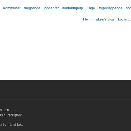
Kommuner
dagpenge
jobcenter
kontanthjælp
Køge
sygedagpenge
soc
FlemmingLeer's blog
Log in
to
siden.
s til rådighed.
å forhånd tak.