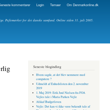
Seneste kommentarer
Login
Temaer
Om Denmarkonline.dk
ige. Pejlemærker for det danske samfund. Online siden 31. juli 2005.
rlig
Seneste blogindlæg
Hvem sagde, at det blev nemmere med
computere ?
Udmeldt af Enhedslisten den 2. november
2019
1. Maj 2019: Erik Juul Nielsen fra FOA
Vejles tale i Maria Parken Vejle
Afskaf Budgetloven
Vejle: Det kan vi ikke være bekendt tale af