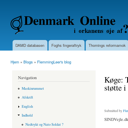
Secondary menu
Denmarkonline.dk - blognyheder om po
DAMD databasen
Foghs fingeraftryk
Thornings reformamok
Main menu
Hjem
»
Blogs
»
FlemmingLeer's blog
You are here
Køge: T
Navigation
støtte 
Maskinrummet
Afskrift
English
Submitted by
Fle
Indhold
SINDVejle.dk 
Nedtrykt og Nato Soldat ?