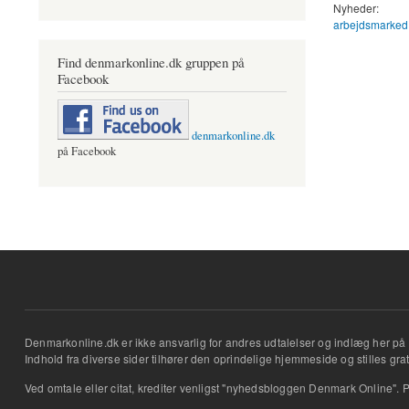
Nyheder:
arbejdsmarked
Find denmarkonline.dk gruppen på
Facebook
denmarkonline.dk
på Facebook
Denmarkonline.dk er ikke ansvarlig for andres udtalelser og indlæg her på 
Indhold fra diverse sider tilhører den oprindelige hjemmeside og stilles grati
Ved omtale eller citat, krediter venligst "nyhedsbloggen Denmark Online". P