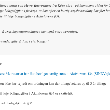
ligere ansat ved Metro Engroslager fra Køge skrev på kampagne siden for 
høje boligudgifter i fredags, at han efter en hurtig sagsbehandling har fået be
te til høje boligudgifter i Aktivlovens §34.
 & sygedagpengemodtagere kan også være berettiget.
vende, gifte & folk i ejerboliger."
r:
ere Metro ansat har fået bevilget særlig støtte i Aktivlovens §34 (SINDVejl
 ikke har vejledt om ordningen kan der tilbagebetales op til 3 år tilbage.
il høje boligudgifter i Aktivlovens §34 er skattefrit.
både boligstøtte & §34.