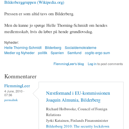
Bilderberggruppen (Wikipedia.org)
Pressen er som altid tavs om Bilderberg.
Men du kunne jo spørge Helle Thorning-Schmidt om hendes
medlemsskab, hvis du løber på hende grundlovsdag.
Nyheder:
Helle Thorning-Schmidt
Bilderberg
Socialdemokraterne
Medier og Nyheder
politik
Spanien
Samfund
cogito ergo sum
FlemmingLeer's blog
Log in
to post comments
Kommentarer
FlemmingLeer
4 June, 2010 -
Næstformand i EU-kommissionen
07:36
Joaquín Almunia, Bilderberg
permalink
Richard Holbrooke, Council of Foreign
Relations
Jyrki Katainen, Finlands Finansminister
Bilderberg 2010: The security lockdown