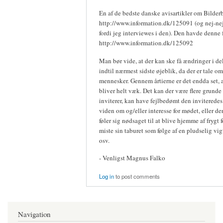
En af de bedste danske avisartikler om Bilderb
http://www.information.dk/125091 (og nej-nej
fordi jeg interviewes i den). Den havde denne 
http://www.information.dk/125092
Man bør vide, at der kan ske få ændringer i de
indtil nærmest sidste øjeblik, da der er tale om
mennesker. Gennem årtierne er det endda set, a
bliver helt væk. Det kan der være flere grunde 
inviterer, kan have fejlbedømt den inviterede
viden om og/eller interesse for mødet, eller de
føler sig nødsaget til at blive hjemme af frygt fo
miste sin taburet som følge af en pludselig vigt
osv.
- Venligst Magnus Falko
Log in
to post comments
Navigation