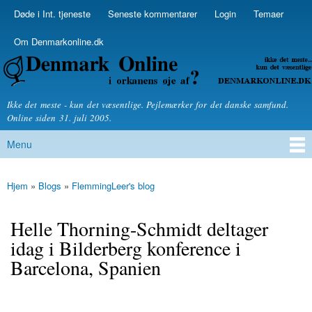
Skip to
Døde i Int. tjeneste
Seneste kommentarer
Login
Temaer
Secondary menu
main
content
Om Denmarkonline.dk
Denmarkonline.dk - blognyheder om politik
Ikke det meste - kun det væsentlige. Pejlemærker for det danske samfund.
Online siden 31. juli 2005.
Menu
Main menu
Hjem
»
Blogs
»
FlemmingLeer's blog
You are here
Helle Thorning-Schmidt deltager
idag i Bilderberg konference i
Barcelona, Spanien