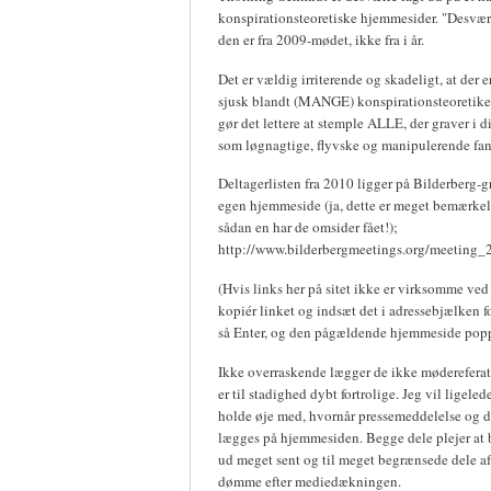
konspirationsteoretiske hjemmesider. "Desvær
den er fra 2009-mødet, ikke fra i år.
Det er vældig irriterende og skadeligt, at der 
sjusk blandt (MANGE) konspirationsteoretiker
gør det lettere at stemple ALLE, der graver i di
som løgnagtige, flyvske og manipulerende fant
Deltagerlisten fra 2010 ligger på Bilderberg-
egen hjemmeside (ja, dette er meget bemærkel
sådan en har de omsider fået!);
http://www.bilderbergmeetings.org/meeting_
(Hvis links her på sitet ikke er virksomme ved 
kopiér linket og indsæt det i adressebjælken 
så Enter, og den pågældende hjemmeside popp
Ikke overraskende lægger de ikke mødereferat
er til stadighed dybt fortrolige. Jeg vil ligeled
holde øje med, hvornår pressemeddelelse og de
lægges på hjemmesiden. Begge dele plejer at 
ud meget sent og til meget begrænsede dele af 
dømme efter mediedækningen.