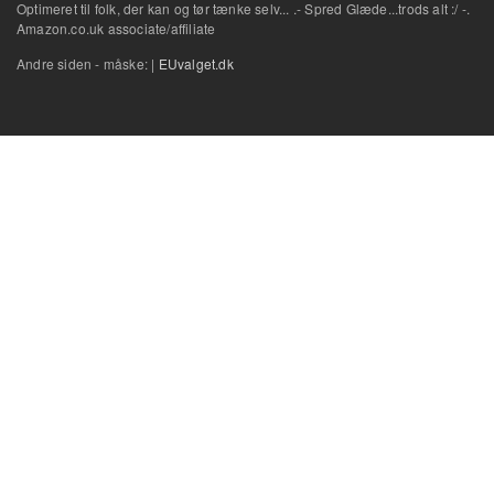
Optimeret til folk, der kan og tør tænke selv... .- Spred Glæde...trods alt :/ -.
Amazon.co.uk associate/affiliate
Andre siden - måske: |
EUvalget.dk