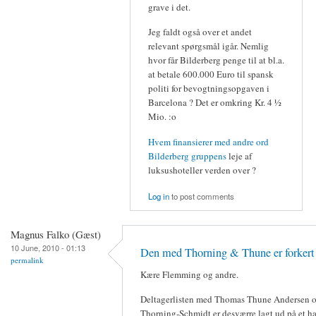
grave i det.
Jeg faldt også over et andet
relevant spørgsmål igår. Nemlig
hvor får Bilderberg penge til at bl.a.
at betale 600.000 Euro til spansk
politi for bevogtningsopgaven i
Barcelona ? Det er omkring Kr. 4 ½
Mio. :o
Hvem finansierer med andre ord
Bilderberg gruppens
leje af
luksushoteller verden over ?
Log in
to post comments
Magnus Falko (Gæst)
10 June, 2010 - 01:13
Den med Thorning & Thune er forkert
permalink
Kære Flemming og andre.
Deltagerlisten med Thomas Thune Andersen o
Thorning-Schmidt er desværre lagt ud på et ha