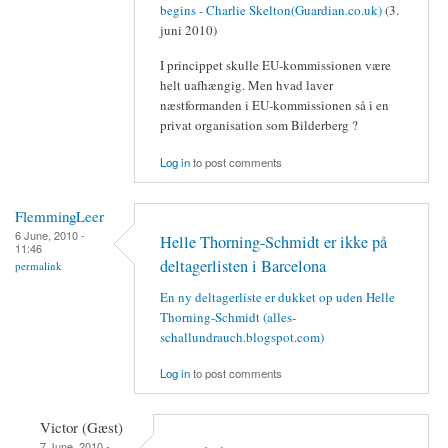
begins - Charlie Skelton(Guardian.co.uk)
(3.
juni 2010)
I princippet skulle EU-kommissionen være
helt uafhængig. Men hvad laver
næstformanden i EU-kommissionen så i en
privat organisation som Bilderberg ?
Log in
to post comments
FlemmingLeer
6 June, 2010 -
Helle Thorning-Schmidt er ikke på
11:46
deltagerlisten i Barcelona
permalink
En ny deltagerliste er dukket op uden Helle
Thorning-Schmidt (alles-
schallundrauch.blogspot.com)
Log in
to post comments
Victor (Gæst)
7 June, 2010 -