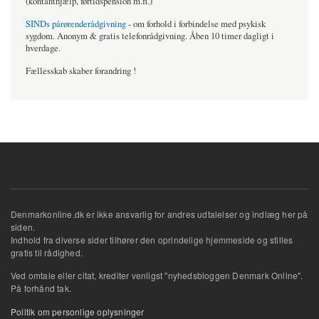
(kontanthjælp, førtidspension m.fl.)
SINDs pårørenderådgivning
- om forhold i forbindelse med psykisk
sygdom. Anonym & gratis telefonrådgivning. Åben 10 timer dagligt i
hverdage.
Fællesskab skaber forandring !
Denmarkonline.dk er ikke ansvarlig for andres udtalelser og indlæg her på
siden.
Indhold fra diverse sider tilhører den oprindelige hjemmeside og stilles
gratis til rådighed.
Ved omtale eller citat, krediter venligst "nyhedsbloggen Denmark Online".
På forhånd tak.
Politik om personlige oplysninger