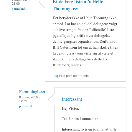
Bilderberg liste m/u Helle
21:00
Thorning osv
permalink
Det betyder ikke at Helle Thorning ikke
er med. I år har en hel del deltagere valgt
at blive strøget fra den "officielle" liste
pga af hjemlig kritik over deltagelse i
denne gangster organisation. Deriblandt
Bill Gates, som løj om at han skulle til en
lægekongress (som viste sig at være et
skjul for hans deltagelse i dette års
Bilderberg møde)
Log in
to post comments
FlemmingLeer
8 June, 2010 -
Interessant
12:59
permalink
Hej Victor,
Tak for din kommentar.
Interessant, hvis en journalist ville