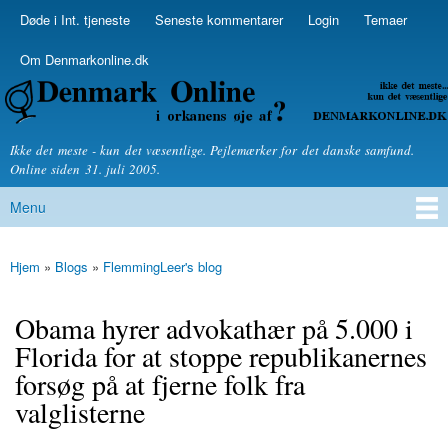
Skip to
Døde i Int. tjeneste
Seneste kommentarer
Login
Temaer
Secondary menu
main
content
Om Denmarkonline.dk
Denmarkonline.dk - blognyheder om politik
Ikke det meste - kun det væsentlige. Pejlemærker for det danske samfund.
Online siden 31. juli 2005.
Menu
Main menu
Hjem
»
Blogs
»
FlemmingLeer's blog
You are here
Obama hyrer advokathær på 5.000 i
Florida for at stoppe republikanernes
forsøg på at fjerne folk fra
valglisterne