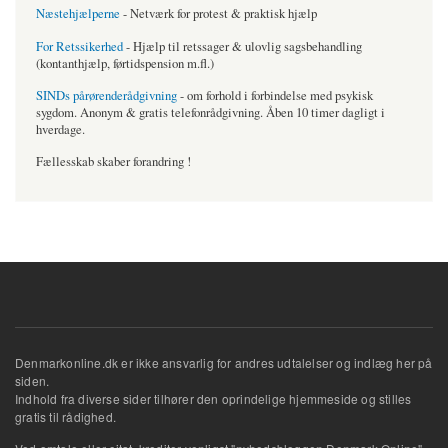
Næstehjælperne
- Netværk for protest & praktisk hjælp
For Retssikerhed
- Hjælp til retssager & ulovlig sagsbehandling
(kontanthjælp, førtidspension m.fl.)
SINDs pårørenderådgivning
- om forhold i forbindelse med psykisk
sygdom. Anonym & gratis telefonrådgivning. Åben 10 timer dagligt i
hverdage.
Fællesskab skaber forandring !
Denmarkonline.dk er ikke ansvarlig for andres udtalelser og indlæg her på
siden.
Indhold fra diverse sider tilhører den oprindelige hjemmeside og stilles
gratis til rådighed.