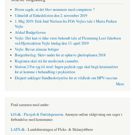
Hvem sagde, at det blev nemmere med computere ?
Udmeldt af Enhedslisten den 2. november 2019
1. Maj 2019: Erik Juul Nielsen fra FOA Vejles tale i Maria Parken
Vejle
Afskaf Budgetloven
Vejle: Det kan vi ikke være bekendt tale af Flemming Leer Jakobsen
ved Hjerteaktion Vejle lørdag den 13. april 2019
Vejle: Bevar almene boliger
Borgerforslag: Skriv under for at ophæve ghettoplanen 2018
Regionen skal stå for medicinsk cannabis
Station 2 For syg til straf: Ingen psykisk syge skal begå kriminalitet
for at komme i behandling i psykiatrien
Ekspert anklager Sundhedsstyrelse for at vildlede om HPV-vaccine
Mere
Find sammen med andre:
k10.dk - Flexjob & Førtidspension
. Anonym online rådgivning om sager i
forbindelse med kommuner.
LAFS.dk
- Landsforeningen af Fleks- & Skånejobbere