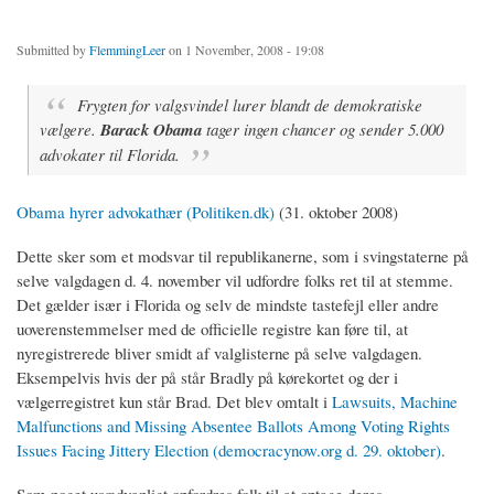
Submitted by
FlemmingLeer
on 1 November, 2008 - 19:08
Frygten for valgsvindel lurer blandt de demokratiske
vælgere.
Barack Obama
tager ingen chancer og sender 5.000
advokater til Florida.
Obama hyrer advokathær (Politiken.dk)
(31. oktober 2008)
Dette sker som et modsvar til republikanerne, som i svingstaterne på
selve valgdagen d. 4. november vil udfordre folks ret til at stemme.
Det gælder især i Florida og selv de mindste tastefejl eller andre
uoverenstemmelser med de officielle registre kan føre til, at
nyregistrerede bliver smidt af valglisterne på selve valgdagen.
Eksempelvis hvis der på står Bradly på kørekortet og der i
vælgerregistret kun står Brad. Det blev omtalt i
Lawsuits, Machine
Malfunctions and Missing Absentee Ballots Among Voting Rights
Issues Facing Jittery Election (democracynow.org d. 29. oktober)
.