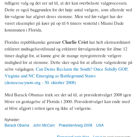
tidligere valg og det ser ud til, at det kan overbelaste valgprocessen.
Dette er også baggrunden for det høje antal vælgere, som allerede ved
før-valgene har afgivet deres stemme. Men ved før-valget har der
været eksempler på køer på op til 6 timers ventetid i Miami Dade
kommunen i Florida.
Charlie Crist
Floridas republikanske guvenør
har helt ekstraordinært
erklæret undtagelsestilstand og erklæret førvalgstederne for åbne 12
timer dagligt for, at kunne give de mange nyregistrerede vælgere
mulighed for at stemme. Dette sker også for at aflaste valgstederne på
selve valgdagen.
Can Dems Reclaim the South? Once Solidly GOP,
Virginia and NC Emerging as Battleground States
(democracynow.org - 30. oktober 2008)
Med Barack Obamas træk ser det ud til, at præsidentvalget 2008 igen
bliver en gentagelse af Florida i 2000. Præsidentvalget kan ende med
at blive afgjort i retten igen og ikke af vælgerne.
Nyheder:
Barack Obama
John McCain
Præsidentvalg 2008
USA
FlemmingLeer's blog
Log in
to post comments