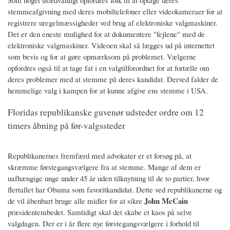
Som noget usædvanligt opfordres folk til at optage deres
stemmeafgivning med deres mobiltelefoner eller videokameraer for at
registrere uregelmæssigheder ved brug af elektroniske valgmaskiner.
Det er den eneste mulighed for at dokumentere "fejlene" med de
elektroniske valgmaskiner. Videoen skal så lægges ud på internettet
som bevis og for at gøre opmærksom på problemet. Vælgerne
opfordres også til at tage fat i en valgtilforordnet for at fortælle om
deres problemer med at stemme på deres kandidat. Derved falder de
hemmelige valg i kampen for at kunne afgive ens stemme i USA.
Floridas republikanske guvenør udsteder ordre om 12
timers åbning på før-valgssteder
Republikanernes fremfærd med advokater er et forsøg på, at
skræmme førstegangsvælgere fra at stemme. Mange af dem er
uafhængige unge under 45 år uden tilknytning til de to partier, hvor
flertallet har Obama som favoritkandidat. Dette ved republikanerne og
John McCain
de vil åbenbart bruge alle midler for at sikre
præsidentembedet. Samtidigt skal det skabe et kaos på selve
valgdagen. Der er i år flere nye førstegangsvælgere i forhold til