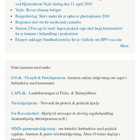
ved Hjerteaktion Vejle lørdag den 13. april 2019
Vejle: Bevar almene boliger
Borgerforslag: Skriv under for at ophæve ghettoplanen 2018
Regionen skal stå for medicinsk cannabis
Station 2 For syg til straf: Ingen psykisk syge skal begå kriminalitet
for at komme i behandling i psykiatrien
Ekspert anklager Sundhedsstyrelse for at vildlede om HPV-vaccine
Mere
Find sammen med andre:
k10.dk - Flexjob & Førtidspension
. Anonym online rådgivning om sager i
forbindelse med kommuner.
LAFS.dk
- Landsforeningen af Fleks- & Skånejobbere
Næstehjælperne
- Netværk for protest & praktisk hjælp
For Retssikerhed
- Hjælp til retssager & ulovlig sagsbehandling
(kontanthjælp, førtidspension m.fl.)
SINDs pårørenderådgivning
- om forhold i forbindelse med psykisk
sygdom. Anonym & gratis telefonrådgivning. Åben 10 timer dagligt i
hverdage.