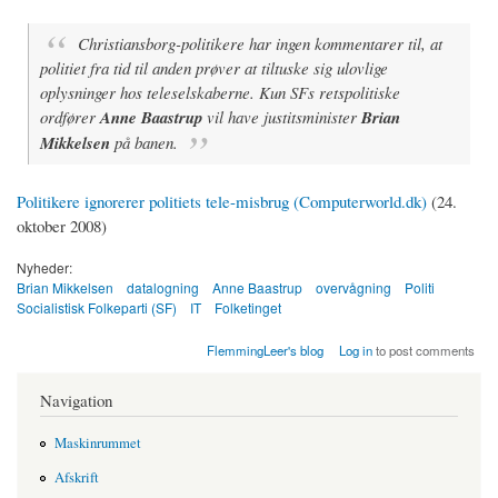
Christiansborg-politikere har ingen kommentarer til, at
politiet fra tid til anden prøver at tiltuske sig ulovlige
oplysninger hos teleselskaberne. Kun SFs retspolitiske
ordfører
Anne Baastrup
vil have justitsminister
Brian
Mikkelsen
på banen.
Politikere ignorerer politiets tele-misbrug (Computerworld.dk)
(24.
oktober 2008)
Nyheder:
Brian Mikkelsen
datalogning
Anne Baastrup
overvågning
Politi
Socialistisk Folkeparti (SF)
IT
Folketinget
FlemmingLeer's blog
Log in
to post comments
Navigation
Maskinrummet
Afskrift