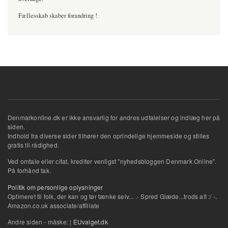
Fællesskab skaber forandring !
Denmarkonline.dk er ikke ansvarlig for andres udtalelser og indlæg her på
siden.
Indhold fra diverse sider tilhører den oprindelige hjemmeside og stilles
gratis til rådighed.
Ved omtale eller citat, krediter venligst "nyhedsbloggen Denmark Online".
På forhånd tak.
Politik om personlige oplysninger
Optimeret til folk, der kan og tør tænke selv... .- Spred Glæde...trods alt :/ -.
Amazon.co.uk associate/affiliate
Andre siden - måske: |
EUvalget.dk