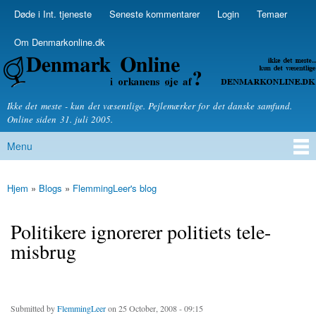
Skip to
Døde i Int. tjeneste
Seneste kommentarer
Login
Temaer
Secondary menu
main
content
Om Denmarkonline.dk
Denmarkonline.dk - blognyheder om politik
Ikke det meste - kun det væsentlige. Pejlemærker for det danske samfund.
Online siden 31. juli 2005.
Menu
Main menu
Hjem
»
Blogs
»
FlemmingLeer's blog
You are here
Politikere ignorerer politiets tele-
misbrug
Submitted by
FlemmingLeer
on 25 October, 2008 - 09:15