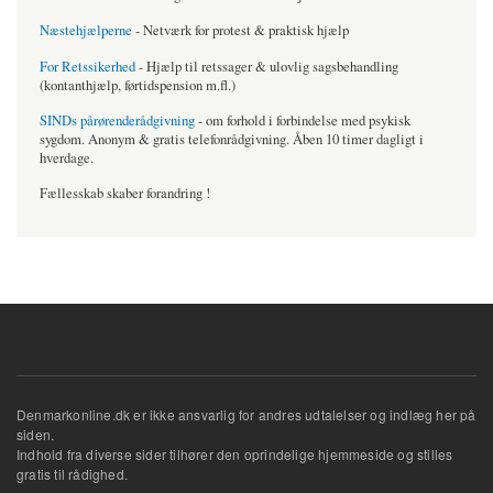
Næstehjælperne
- Netværk for protest & praktisk hjælp
For Retssikerhed
- Hjælp til retssager & ulovlig sagsbehandling
(kontanthjælp, førtidspension m.fl.)
SINDs pårørenderådgivning
- om forhold i forbindelse med psykisk
sygdom. Anonym & gratis telefonrådgivning. Åben 10 timer dagligt i
hverdage.
Fællesskab skaber forandring !
Denmarkonline.dk er ikke ansvarlig for andres udtalelser og indlæg her på
siden.
Indhold fra diverse sider tilhører den oprindelige hjemmeside og stilles
gratis til rådighed.