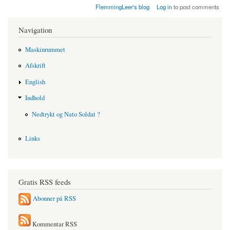
FlemmingLeer's blog
Log in
to post comments
Navigation
Maskinrummet
Afskrift
English
Indhold
Nedtrykt og Nato Soldat ?
Links
Gratis RSS feeds
Abonner på RSS
Kommentar RSS