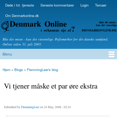
Skip to
Døde i Int. tjeneste
Seneste kommentarer
Login
Temaer
Secondary menu
main
content
Om Denmarkonline.dk
Denmarkonline.dk - blognyheder om politik
Ikke det meste - kun det væsentlige. Pejlemærker for det danske samfund.
Online siden 31. juli 2005.
Menu
Main menu
Hjem
»
Blogs
»
FlemmingLeer's blog
You are here
Vi tjener måske et par øre ekstra
Submitted by
FlemmingLeer
on 24 May, 2008 - 02:24