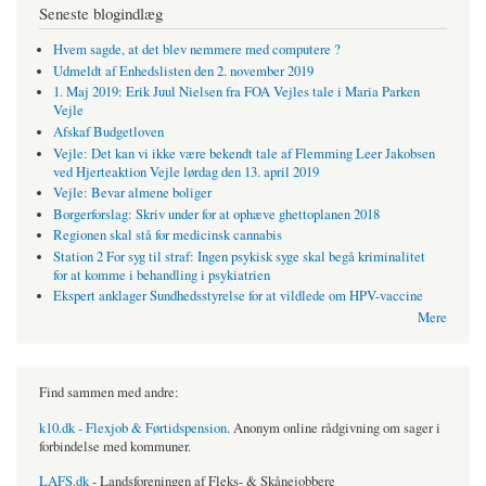
Seneste blogindlæg
Hvem sagde, at det blev nemmere med computere ?
Udmeldt af Enhedslisten den 2. november 2019
1. Maj 2019: Erik Juul Nielsen fra FOA Vejles tale i Maria Parken
Vejle
Afskaf Budgetloven
Vejle: Det kan vi ikke være bekendt tale af Flemming Leer Jakobsen
ved Hjerteaktion Vejle lørdag den 13. april 2019
Vejle: Bevar almene boliger
Borgerforslag: Skriv under for at ophæve ghettoplanen 2018
Regionen skal stå for medicinsk cannabis
Station 2 For syg til straf: Ingen psykisk syge skal begå kriminalitet
for at komme i behandling i psykiatrien
Ekspert anklager Sundhedsstyrelse for at vildlede om HPV-vaccine
Mere
Find sammen med andre:
k10.dk - Flexjob & Førtidspension
. Anonym online rådgivning om sager i
forbindelse med kommuner.
LAFS.dk
- Landsforeningen af Fleks- & Skånejobbere