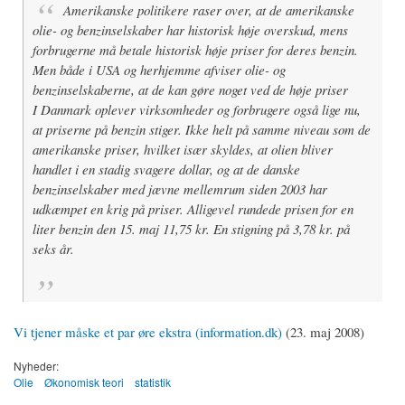
Amerikanske politikere raser over, at de amerikanske
olie- og benzinselskaber har historisk høje overskud, mens
forbrugerne må betale historisk høje priser for deres benzin.
Men både i USA og herhjemme afviser olie- og
benzinselskaberne, at de kan gøre noget ved de høje priser
I Danmark oplever virksomheder og forbrugere også lige nu,
at priserne på benzin stiger. Ikke helt på samme niveau som de
amerikanske priser, hvilket især skyldes, at olien bliver
handlet i en stadig svagere dollar, og at de danske
benzinselskaber med jævne mellemrum siden 2003 har
udkæmpet en krig på priser. Alligevel rundede prisen for en
liter benzin den 15. maj 11,75 kr. En stigning på 3,78 kr. på
seks år.
Vi tjener måske et par øre ekstra (information.dk)
(23. maj 2008)
Nyheder:
Olie
Økonomisk teori
statistik