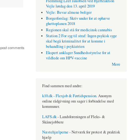
Flemming Leer Jakobsen ved Hjerteaktion
Vejle lørdag den 13. april 2019
Vejle: Bevar almene boliger
Borgerforslag: Skriv under for at ophæve
ghettoplanen 2018
Regionen skal stå for medicinsk cannabis
Station 2 For syg til straf: Ingen psykisk syge
skal begå kriminalitet for at komme i
behandling i psykiatrien
 post comments
Ekspert anklager Sundhedsstyrelse for at
vildlede om HPV-vaccine
Mere
Find sammen med andre:
k10.dk - Flexjob & Førtidspension
. Anonym
online rådgivning om sager i forbindelse med
kommuner.
LAFS.dk
- Landsforeningen af Fleks- &
Skånejobbere
Næstehjælperne
- Netværk for protest & praktisk
hjælp