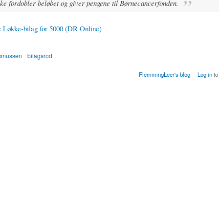
ke fordobler beløbet og giver pengene til Børnecancerfonden.
 Løkke-bilag for 5000 (DR Online)
smussen
bilagsrod
FlemmingLeer's blog
Log in
to