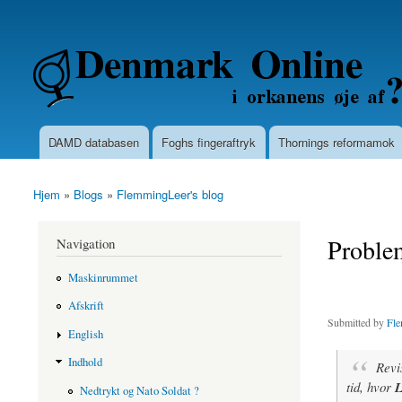
Secondary menu
Denmarkonline.dk - blognyheder om po
DAMD databasen
Foghs fingeraftryk
Thornings reformamok
Main menu
Hjem
»
Blogs
»
FlemmingLeer's blog
You are here
Problem
Navigation
Maskinrummet
Afskrift
Submitted by
Fle
English
Indhold
Revi
tid, hvor
L
Nedtrykt og Nato Soldat ?