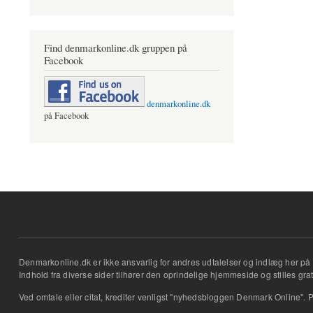
Find denmarkonline.dk gruppen på
Facebook
denmarkonline.dk
på Facebook
Denmarkonline.dk er ikke ansvarlig for andres udtalelser og indlæg her på 
Indhold fra diverse sider tilhører den oprindelige hjemmeside og stilles grati
Ved omtale eller citat, krediter venligst "nyhedsbloggen Denmark Online". P