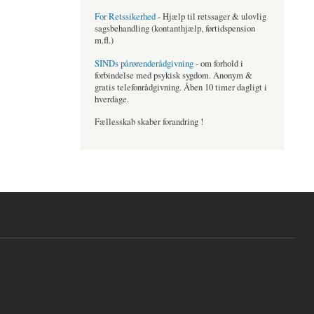
For Retssikerhed
- Hjælp til retssager & ulovlig
sagsbehandling (kontanthjælp, førtidspension
m.fl.)
SINDs pårørenderådgivning
- om forhold i
forbindelse med psykisk sygdom. Anonym &
gratis telefonrådgivning. Åben 10 timer dagligt i
hverdage.
Fællesskab skaber forandring !