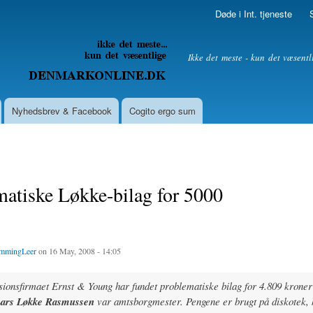
Skip to
Døde i Int. tjeneste
main
content
litik
Ikke det meste - kun det væsentl
Nyhedsbrev & Facebook
Cogito ergo sum
atiske Løkke-bilag for 5000
mmingLeer
on 16 May, 2008 - 14:05
sionsfirmaet Ernst & Young har fundet problematiske bilag for 4.809 kroner
ars Løkke Rasmussen
var amtsborgmester. Pengene er brugt på diskotek, 