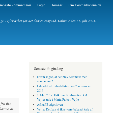
Seneste kommentarer
Login
Temaer
Om Denmarkonline.dk
ige. Pejlemærker for det danske samfund. Online siden 31. juli 2005.
Seneste blogindlæg
Hvem sagde, at det blev nemmere med
computere ?
Udmeldt af Enhedslisten den 2. november
2019
1. Maj 2019: Erik Juul Nielsen fra FOA
Vejles tale i Maria Parken Vejle
 fra den
Afskaf Budgetloven
kasino og
Vejle: Det kan vi ikke være bekendt tale af