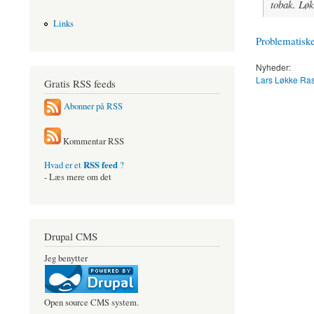
tobak. Løk
Links
Problematiske
Nyheder:
Lars Løkke Ra
Gratis RSS feeds
Abonner på RSS
Kommentar RSS
RSS feed
Hvad er et
?
- Læs mere om det
Drupal CMS
Jeg benytter
Open source CMS system.