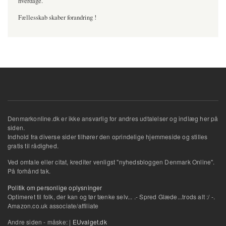
hverdage.
Fællesskab skaber forandring !
Denmarkonline.dk er ikke ansvarlig for andres udtalelser og indlæg her på
siden.
Indhold fra diverse sider tilhører den oprindelige hjemmeside og stilles
gratis til rådighed.
Ved omtale eller citat, krediter venligst "nyhedsbloggen Denmark Online".
På forhånd tak.
Politik om personlige oplysninger
Optimeret til folk, der kan og tør tænke selv... .- Spred Glæde...trods alt :/ -.
Amazon.co.uk associate/affiliate
Andre siden - måske: |
EUvalget.dk