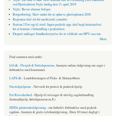
ved Hjerteaktion Vejle lørdag den 13. april 2019
Vejle: Bevar almene boliger
Borgerforslag: Skriv under for at ophæve ghettoplanen 2018
Regionen skal stå for medicinsk cannabis
Station 2 For syg til straf: Ingen psykisk syge skal begå kriminalitet
for at komme i behandling i psykiatrien
Ekspert anklager Sundhedsstyrelse for at vildlede om HPV-vaccine
Mere
Find sammen med andre:
k10.dk - Flexjob & Førtidspension
. Anonym online rådgivning om sager i
forbindelse med kommuner.
LAFS.dk
- Landsforeningen af Fleks- & Skånejobbere
Næstehjælperne
- Netværk for protest & praktisk hjælp
For Retssikerhed
- Hjælp til retssager & ulovlig sagsbehandling
(kontanthjælp, førtidspension m.fl.)
SINDs pårørenderådgivning
- om forhold i forbindelse med psykisk
sygdom. Anonym & gratis telefonrådgivning. Åben 10 timer dagligt i