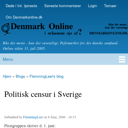
Skip to
Døde i Int. tjeneste
Seneste kommentarer
Login
Temaer
Secondary menu
main
content
Om Denmarkonline.dk
Denmarkonline.dk - blognyheder om politik
Ikke det meste - kun det væsentlige. Pejlemærker for det danske samfund.
Online siden 31. juli 2005.
Menu
Main menu
Hjem
»
Blogs
»
FlemmingLeer's blog
You are here
Politisk censur i Sverige
Submitted by
FlemmingLeer
on 8 June, 2006 - 18:15
Piratgruppen skriver d. 1. juni: