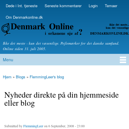
Skip to
Døde i Int. tjeneste
Seneste kommentarer
Login
Temaer
Secondary menu
main
content
Om Denmarkonline.dk
Denmarkonline.dk - blognyheder om politik
Ikke det meste - kun det væsentlige. Pejlemærker for det danske samfund.
Online siden 31. juli 2005.
Menu
Main menu
Hjem
»
Blogs
»
FlemmingLeer's blog
You are here
Nyheder direkte på din hjemmeside
eller blog
Submitted by
FlemmingLeer
on 6 September, 2008 - 23:00