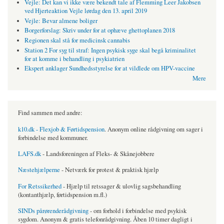
Vejle: Det kan vi ikke være bekendt tale af Flemming Leer Jakobsen
ved Hjerteaktion Vejle lørdag den 13. april 2019
Vejle: Bevar almene boliger
Borgerforslag: Skriv under for at ophæve ghettoplanen 2018
Regionen skal stå for medicinsk cannabis
Station 2 For syg til straf: Ingen psykisk syge skal begå kriminalitet
for at komme i behandling i psykiatrien
Ekspert anklager Sundhedsstyrelse for at vildlede om HPV-vaccine
Mere
Find sammen med andre:
k10.dk - Flexjob & Førtidspension
. Anonym online rådgivning om sager i
forbindelse med kommuner.
LAFS.dk
- Landsforeningen af Fleks- & Skånejobbere
Næstehjælperne
- Netværk for protest & praktisk hjælp
For Retssikerhed
- Hjælp til retssager & ulovlig sagsbehandling
(kontanthjælp, førtidspension m.fl.)
SINDs pårørenderådgivning
- om forhold i forbindelse med psykisk
sygdom. Anonym & gratis telefonrådgivning. Åben 10 timer dagligt i