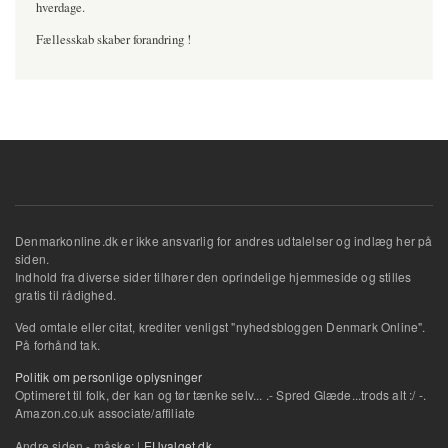
hverdage.
Fællesskab skaber forandring !
Denmarkonline.dk er ikke ansvarlig for andres udtalelser og indlæg her på
siden.
Indhold fra diverse sider tilhører den oprindelige hjemmeside og stilles
gratis til rådighed.
Ved omtale eller citat, krediter venligst "nyhedsbloggen Denmark Online".
På forhånd tak.
Politik om personlige oplysninger
Optimeret til folk, der kan og tør tænke selv... .- Spred Glæde...trods alt :/ -.
Amazon.co.uk associate/affiliate
Andre siden - måske: |
EUvalget.dk