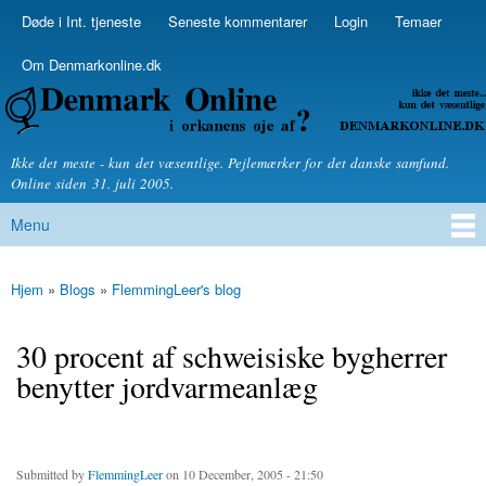
Skip to
Døde i Int. tjeneste
Seneste kommentarer
Login
Temaer
Secondary menu
main
content
Om Denmarkonline.dk
Denmarkonline.dk - blognyheder om politik
Ikke det meste - kun det væsentlige. Pejlemærker for det danske samfund.
Online siden 31. juli 2005.
Menu
Main menu
Hjem
»
Blogs
»
FlemmingLeer's blog
You are here
30 procent af schweisiske bygherrer
benytter jordvarmeanlæg
Submitted by
FlemmingLeer
on 10 December, 2005 - 21:50