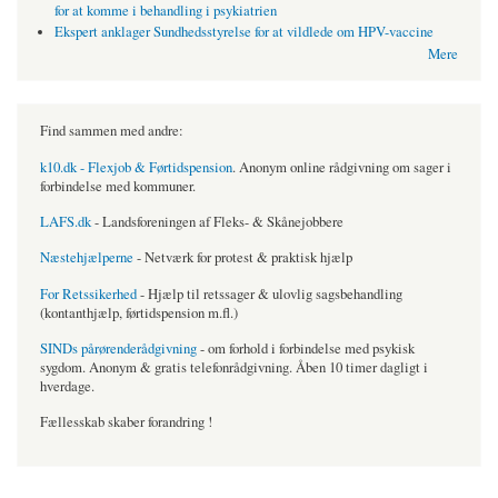
for at komme i behandling i psykiatrien
Ekspert anklager Sundhedsstyrelse for at vildlede om HPV-vaccine
Mere
Find sammen med andre:
k10.dk - Flexjob & Førtidspension
. Anonym online rådgivning om sager i
forbindelse med kommuner.
LAFS.dk
- Landsforeningen af Fleks- & Skånejobbere
Næstehjælperne
- Netværk for protest & praktisk hjælp
For Retssikerhed
- Hjælp til retssager & ulovlig sagsbehandling
(kontanthjælp, førtidspension m.fl.)
SINDs pårørenderådgivning
- om forhold i forbindelse med psykisk
sygdom. Anonym & gratis telefonrådgivning. Åben 10 timer dagligt i
hverdage.
Fællesskab skaber forandring !