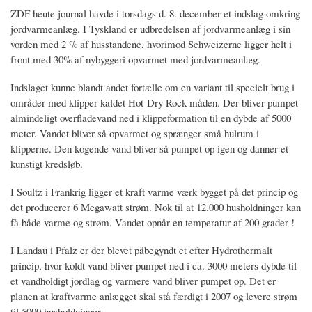
ZDF heute journal havde i torsdags d. 8. december et indslag omkring
jordvarmeanlæg. I Tyskland er udbredelsen af jordvarmeanlæg i sin
vorden med 2 % af husstandene, hvorimod Schweizerne ligger helt i
front med 30% af nybyggeri opvarmet med jordvarmeanlæg.
Indslaget kunne blandt andet fortælle om en variant til specielt brug i
områder med klipper kaldet Hot-Dry Rock måden. Der bliver pumpet
almindeligt overfladevand ned i klippeformation til en dybde af 5000
meter. Vandet bliver så opvarmet og sprænger små hulrum i
klipperne. Den kogende vand bliver så pumpet op igen og danner et
kunstigt kredsløb.
I Soultz i Frankrig ligger et kraft varme værk bygget på det princip og
det producerer 6 Megawatt strøm. Nok til at 12.000 husholdninger kan
få både varme og strøm. Vandet opnår en temperatur af 200 grader !
I Landau i Pfalz er der blevet påbegyndt et efter Hydrothermalt
princip, hvor koldt vand bliver pumpet ned i ca. 3000 meters dybde til
et vandholdigt jordlag og varmere vand bliver pumpet op. Det er
planen at kraftvarme anlægget skal stå færdigt i 2007 og levere strøm
til 5000 husholdninger.